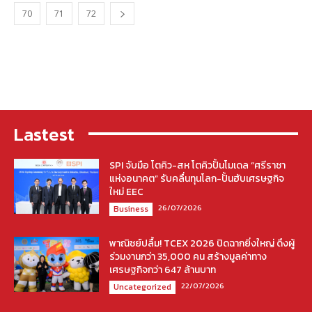
70
71
72
Lastest
SPI จับมือ โตคิว-สห โตคิวปั้นโมเดล “ศรีราชา
แห่งอนาคต” รับคลื่นทุนโลก-ปั้นฮับเศรษฐกิจ
ใหม่ EEC
26/07/2026
Business
พาณิชย์ปลื้ม! TCEX 2026 ปิดฉากยิ่งใหญ่ ดึงผู้
ร่วมงานกว่า 35,000 คน สร้างมูลค่าทาง
เศรษฐกิจกว่า 647 ล้านบาท
22/07/2026
Uncategorized