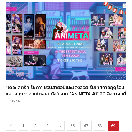
“เดอะ สตรีท รัชดา” ชวนสายอนิเมะแต่งสวย ธีมเทศกาลฤดูร้อน
แสนสนุก กระทบไหล่คนดังในงาน “ANIMETA #1” 20 สิงหาคมนี้
18/08/2023
1
2
3
…
66
67
68
69