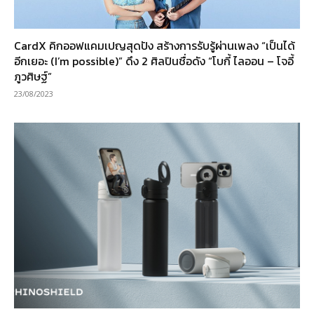
CardX คิกออฟแคมเปญสุดปัง สร้างการรับรู้ผ่านเพลง “เป็นได้
อีกเยอะ (I’m possible)” ดึง 2 ศิลปินชื่อดัง “โบกี้ ไลออน – โจอี้
ภูวศิษฐ์”
23/08/2023