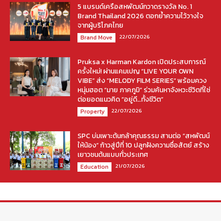
5 แบรนด์เครือสหพัฒน์กวาดรางวัล No. 1
Brand Thailand 2026 ตอกย้ำความไว้วางใจ
จากผู้บริโภคไทย
22/07/2026
Brand Move
Pruksa x Harman Kardon เปิดประสบการณ์
ครั้งใหม่! ผ่านแคมเปญ “LIVE YOUR OWN
VIBE” ส่ง “MELODY FILM SERIES” พร้อมควง
หนุ่มฮอต “มาย ภาคภูมิ” ร่วมค้นหาจังหวะชีวิตที่ใช่
ต่อยอดแนวคิด “อยู่ดี…ทั้งชีวิต”
22/07/2026
Property
SPC บ่มเพาะต้นกล้าคุณธรรม สานต่อ “สหพัฒน์
ให้น้อง” ก้าวสู่ปีที่ 10 ปลูกฝังความซื่อสัตย์ สร้าง
เยาวชนต้นแบบทั่วประเทศ
21/07/2026
Education