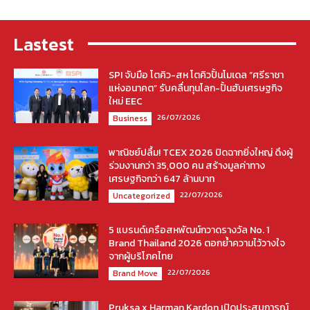
Lastest
SPI จับมือ โตคิว-สห โตคิวปั้นโมเดล “ศรีราชา
แห่งอนาคต” รับคลื่นทุนโลก-ปั้นฮับเศรษฐกิจ
ใหม่ EEC
26/07/2026
Business
พาณิชย์ปลื้ม! TCEX 2026 ปิดฉากยิ่งใหญ่ ดึงผู้
ร่วมงานกว่า 35,000 คน สร้างมูลค่าทาง
เศรษฐกิจกว่า 647 ล้านบาท
22/07/2026
Uncategorized
5 แบรนด์เครือสหพัฒน์กวาดรางวัล No. 1
Brand Thailand 2026 ตอกย้ำความไว้วางใจ
จากผู้บริโภคไทย
22/07/2026
Brand Move
Pruksa x Harman Kardon เปิดประสบการณ์