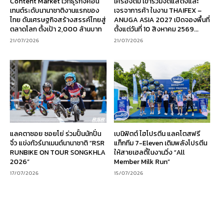
Content Market เวทีธุรกิจคอน
เครื่องดื่ม เข้าร่วมจัดแสดงและ
เทนต์ระดับนานาชาติงานแรกของ
เจรจาการค้า ในงาน THAIFEX –
ไทย ดันเศรษฐกิจสร้างสรรค์ไทยสู่
ANUGA ASIA 2027 เปิดจองพื้นที่
ตลาดโลก ตั้งเป้า 2,000 ล้านบาท
ตั้งแต่วันที่ 10 สิงหาคม 2569...
21/07/2026
21/07/2026
แลคตาซอย ซอยโย่ ร่วมปั้นนักปั่น
เบนิฟิตต์ ไฮโปรตีน แลคโตสฟรี
จิ๋ว แข่งทัวร์นาเมนต์นานาชาติ “RSR
แท็กทีม 7-Eleven เติมพลังโปรตีน
RUNBIKE ON TOUR SONGKHLA
ให้สายเฮลตี้ในงานวิ่ง “All
2026”
Member Milk Run”
17/07/2026
15/07/2026