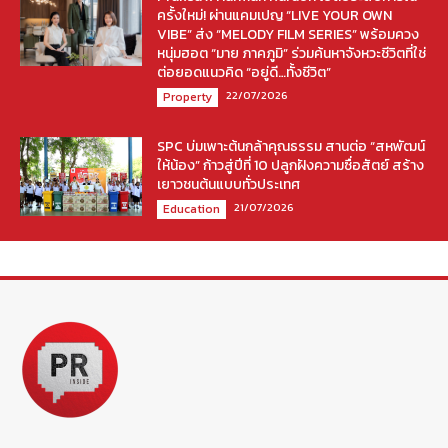
ครั้งใหม่! ผ่านแคมเปญ “LIVE YOUR OWN
VIBE” ส่ง “MELODY FILM SERIES” พร้อมควง
หนุ่มฮอต “มาย ภาคภูมิ” ร่วมค้นหาจังหวะชีวิตที่ใช่
ต่อยอดแนวคิด “อยู่ดี…ทั้งชีวิต”
22/07/2026
Property
SPC บ่มเพาะต้นกล้าคุณธรรม สานต่อ “สหพัฒน์
ให้น้อง” ก้าวสู่ปีที่ 10 ปลูกฝังความซื่อสัตย์ สร้าง
เยาวชนต้นแบบทั่วประเทศ
21/07/2026
Education