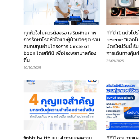
ทุกหัวใจไม่ควรต้องรอ เสริมศักยภาพ
ทีทีบี เปิดตัวโ
การรักษาโรคหัวใจและผู้ป่วยวิกฤต ร่วม
reserve “แลกไมล์
สมทบทุนผ่านโครงการ Circle of
บัตรใหม่วันนี้ ร
boon โดยทีทีบี เพื่อโรงพยาบาลท้อง
การเดินทางคุ้มค
ถิ่น
25/09/2025
10/10/2025
finbiz by ttb แนะ 4 กุญแจสู่ความ
ทีทีบี ชวนวางแ