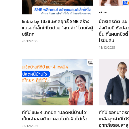
finbiz by ttb แนะกลยุทธ์ SME สร้าง
บัตรเครดิต ttb 
แบรนด์เล็กให้โตด้วย “คุณค่า” โดนใจผู้
ส่งท้ายปี ช้อป
บริโภค
ชิ้น ที่แผนกบิวต
โรบินสัน
20/12/2025
11/12/2025
ทีทีบี แนะ 4 เทคนิค “ปลดหนี้บ้านไว”
ทีทีบี ออกมาตรก
เป็นเจ้าของบ้าน-คอนโดในฝันได้เร็ว
เหลือลูกค้าที่ไ
อุทกภัยรอบล่าส
04/12/2025