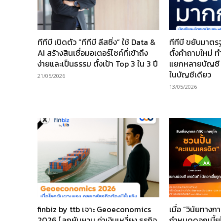
ทีทีบี เปิดตัว “ทีทีบี ลีสซิ่ง” ใช้ Data &
ทีทีบี ขยับมาต
AI สร้างสินเชื่อมอเตอร์ไซค์ที่เข้าถึง
ตั้งคำถามใหม่ ท
ง่ายและเป็นธรรม ตั้งเป้า Top 3 ใน 3 ปี
แยกหลายบัญชี ทั
ในบัญชีเดียว
21/05/2026
13/05/2026
finbiz by ttb เจาะ Geoeconomics
เมื่อ “วินัยทาง
2026 โลกผันผวน ค่าเงินเหวี่ยง ธุรกิจ
กำหนดดอกเบี้ยได