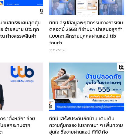
มอบสิทธิพิเศษสุดคุ้ม
ทีทีบี สรุปข้อมูลพฤติกรรมทางการเงิน
สวย จ่ายสบาย 0% ทุก
ตลอดปี 2568 ที่ผ่านมา นำเสนอลูกค้า
ี้ ณ ห้างสรรพสินค้า
แบบเจาะลึกรายบุคคลผ่านแอป ttb
touch
11/12/2025
าร “ตั้งหลัก” ช่วย
ทีทีบี เสิร์ฟประกันภัยบ้าน เติมเต็ม
ด้รับผลกระทบจาก
ความคุ้มครอง ในราคาเบา ๆ เพิ่มความ
ุด
อุ่นใจ ซื้อง่ายผ่านแอป ทีทีบี ทัช