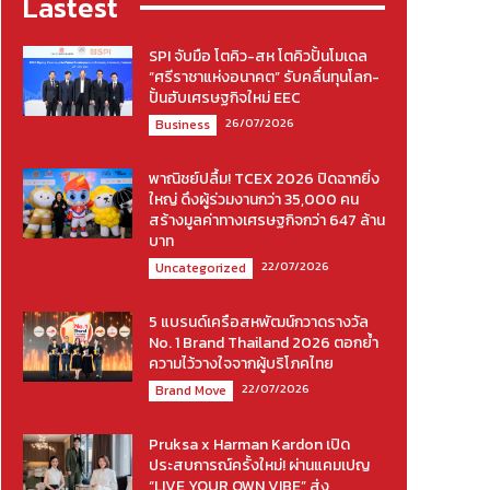
Lastest
SPI จับมือ โตคิว-สห โตคิวปั้นโมเดล
“ศรีราชาแห่งอนาคต” รับคลื่นทุนโลก-
ปั้นฮับเศรษฐกิจใหม่ EEC
26/07/2026
Business
พาณิชย์ปลื้ม! TCEX 2026 ปิดฉากยิ่ง
ใหญ่ ดึงผู้ร่วมงานกว่า 35,000 คน
สร้างมูลค่าทางเศรษฐกิจกว่า 647 ล้าน
บาท
22/07/2026
Uncategorized
5 แบรนด์เครือสหพัฒน์กวาดรางวัล
No. 1 Brand Thailand 2026 ตอกย้ำ
ความไว้วางใจจากผู้บริโภคไทย
22/07/2026
Brand Move
Pruksa x Harman Kardon เปิด
ประสบการณ์ครั้งใหม่! ผ่านแคมเปญ
“LIVE YOUR OWN VIBE” ส่ง