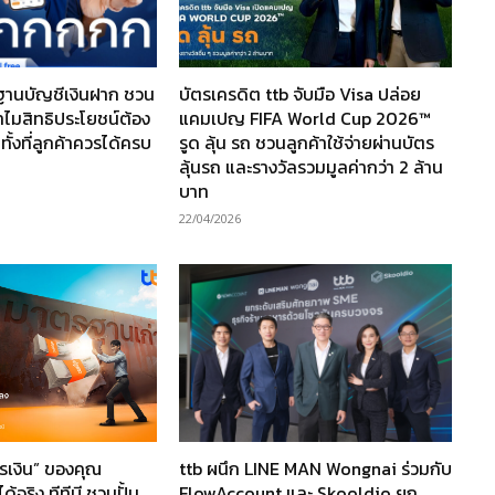
รฐานบัญชีเงินฝาก ชวน
บัตรเครดิต ttb จับมือ Visa ปล่อย
ำไมสิทธิประโยชน์ต้อง
แคมเปญ FIFA World Cup 2026™
้งที่ลูกค้าควรได้ครบ
รูด ลุ้น รถ ชวนลูกค้าใช้จ่ายผ่านบัตร
ลุ้นรถ และรางวัลรวมมูลค่ากว่า 2 ล้าน
บาท
22/04/2026
การเงิน” ของคุณ
ttb ผนึก LINE MAN Wongnai ร่วมกับ
้จริง ทีทีบี ชวนปั้น
FlowAccount และ Skooldio ยก