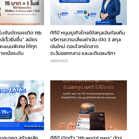
ปรโมชันบัตรเครดิต ttb
ทีทีบี หนุนธุรกิจไทยใช้สกุลเงินท้องถิ่น
เร็วยิ่งขึ้น” สมัคร
บริหารความเสี่ยงค่าเงิน เปิด 3 สกุล
ับคะแนนพิเศษ ให้ทุก
เงินใหม่ ตอบโจทย์ตลาด
่าเหนือระดับ
ตะวันออกกลาง และละตินอเมริกา
24/09/2025
ผนอนาคต สร้างหลัก
ทีทีบี เปิดตัว “ttb world pass” บัตร