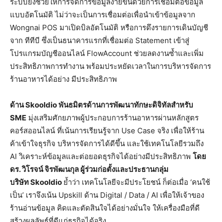
ระบบยังช่วยให้การจัดการข้อมูลง่ายขึ้นด้วยการเชื่อมต่อข้อมูล
แบบอัตโนมัติ ไม่ว่าจะเป็นการเชื่อมต่อเพื่อนำเข้าข้อมูลจาก
Wongnai POS มาเปิดบิลอัตโนมัติ หรือการดึงรายการเดินบัญชี
จาก ทีทีบี ซึ่งเป็นธนาคารแรกที่เชื่อมต่อ Statement เข้าสู่
โปรแกรมบัญชีออนไลน์ FlowAccount ช่วยลดงานซ้ำและเพิ่ม
ประสิทธิภาพการทำงาน พร้อมประหยัดเวลาในการบริหารจัดการ
ร้านอาหารได้อย่าง มีประสิทธิภาพ
ด้าน
Skooldio พันธมิตรด้านการพัฒนาทักษะดิจิทัลสำหรับ
SME
มุ่งเสริมศักยภาพผู้ประกอบการร้านอาหารผ่านหลักสูตร
คอร์สออนไลน์ ที่เน้นการเรียนรู้จาก Use Case จริง เพื่อให้ร้าน
ค้าเข้าใจธุรกิจ บริหารจัดการได้ดีขึ้น และใช้เทคโนโลยีรวมถึง
AI วิเคราะห์ข้อมูลและต่อยอดธุรกิจได้อย่างมีประสิทธิภาพ
โดย
ดร. วิโรจน์ จิรพัฒนกุล ผู้ร่วมก่อตั้งและประธานกลุ่ม
บริษัท
Skooldio
ย้ำว่า เทคโนโลยีจะมีประโยชน์ ก็ต่อเมื่อ ‘คนใช้
เป็น’ เราจึงเน้น Upskill ด้าน Digital / Data / AI เพื่อให้เจ้าของ
ร้านอ่านข้อมูล คิดและตัดสินใจได้อย่างมั่นใจ ให้เครื่องมือที่ดี
สร้างผลลัพธ์ที่ดีแก่ธุรกิจได้จริง