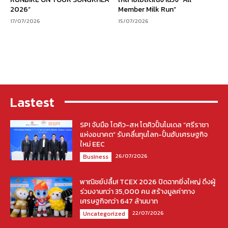
2026”
Member Milk Run”
17/07/2026
15/07/2026
Lastest
SPI จับมือ โตคิว-สห โตคิวปั้นโมเดล “ศรีราชา
แห่งอนาคต” รับคลื่นทุนโลก-ปั้นฮับเศรษฐกิจ
ใหม่ EEC
26/07/2026
Business
พาณิชย์ปลื้ม! TCEX 2026 ปิดฉากยิ่งใหญ่ ดึงผู้
ร่วมงานกว่า 35,000 คน สร้างมูลค่าทาง
เศรษฐกิจกว่า 647 ล้านบาท
22/07/2026
Uncategorized