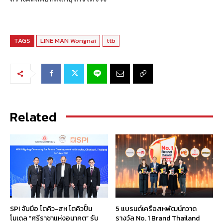
TAGS
LINE MAN Wongnai
ttb
Related
SPI จับมือ โตคิว-สห โตคิวปั้น
5 แบรนด์เครือสหพัฒน์กวาด
โมเดล “ศรีราชาแห่งอนาคต” รับ
รางวัล No. 1 Brand Thailand