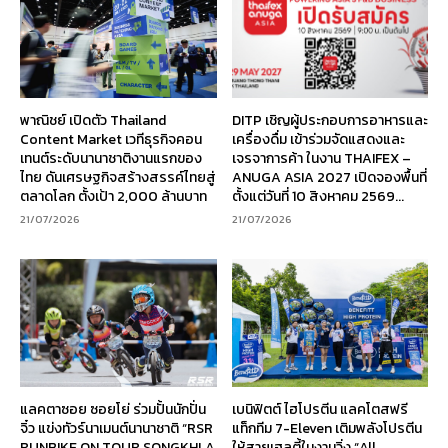
พาณิชย์ เปิดตัว Thailand
DITP เชิญผู้ประกอบการอาหารและ
Content Market เวทีธุรกิจคอน
เครื่องดื่ม เข้าร่วมจัดแสดงและ
เทนต์ระดับนานาชาติงานแรกของ
เจรจาการค้า ในงาน THAIFEX –
ไทย ดันเศรษฐกิจสร้างสรรค์ไทยสู่
ANUGA ASIA 2027 เปิดจองพื้นที่
ตลาดโลก ตั้งเป้า 2,000 ล้านบาท
ตั้งแต่วันที่ 10 สิงหาคม 2569...
21/07/2026
21/07/2026
แลคตาซอย ซอยโย่ ร่วมปั้นนักปั่น
เบนิฟิตต์ ไฮโปรตีน แลคโตสฟรี
จิ๋ว แข่งทัวร์นาเมนต์นานาชาติ “RSR
แท็กทีม 7-Eleven เติมพลังโปรตีน
RUNBIKE ON TOUR SONGKHLA
ให้สายเฮลตี้ในงานวิ่ง “All