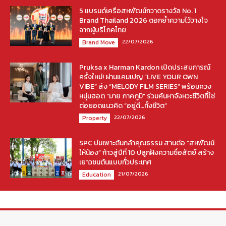
5 แบรนด์เครือสหพัฒน์กวาดรางวัล No. 1
Brand Thailand 2026 ตอกย้ำความไว้วางใจ
จากผู้บริโภคไทย
22/07/2026
Brand Move
Pruksa x Harman Kardon เปิดประสบการณ์
ครั้งใหม่! ผ่านแคมเปญ “LIVE YOUR OWN
VIBE” ส่ง “MELODY FILM SERIES” พร้อมควง
หนุ่มฮอต “มาย ภาคภูมิ” ร่วมค้นหาจังหวะชีวิตที่ใช่
ต่อยอดแนวคิด “อยู่ดี…ทั้งชีวิต”
22/07/2026
Property
SPC บ่มเพาะต้นกล้าคุณธรรม สานต่อ “สหพัฒน์
ให้น้อง” ก้าวสู่ปีที่ 10 ปลูกฝังความซื่อสัตย์ สร้าง
เยาวชนต้นแบบทั่วประเทศ
21/07/2026
Education