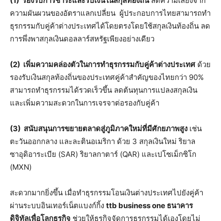
(1)
รองรับการชำระและรับเงินในสกุลท้องถิ่น
ลดความเสี่ยงจาก
ความผันผวนของอัตราแลกเปลี่ยน ผู้ประกอบการไทยสามารถทำ
ธุรกรรมกับคู่ค้าต่างประเทศได้โดยตรงโดยใช้สกุลเงินท้องถิ่น ลด
การพึ่งพาสกุลเงินดอลลาร์สหรัฐเพียงอย่างเดียว
(2)
เพิ่มความคล่องตัวในการทำธุรกรรมกับคู่ค้าต่างประเทศ
ด้วย
รองรับเงินสกุลท้องถิ่นของประเทศคู่ค้าสำคัญของไทยกว่า 90%
สามารถทำธุรกรรมได้รวดเร็วขึ้น ลดต้นทุนการแปลงสกุลเงิน
และเพิ่มความสะดวกในการเจรจาต่อรองกับคู่ค้า
(3)
สนับสนุนการขยายตลาดสู่ภูมิภาคใหม่ที่มีศักยภาพสูง
เช่น
ตะวันออกกลาง และละตินอเมริกา ด้วย 3 สกุลเงินใหม่ ริยาล
ซาอุดิอาระเบีย (SAR) ริยาลกาตาร์ (QAR) และเปโซเม็กซิโก
(MXN)
สะดวกมากยิ่งขึ้น เมื่อทำธุรกรรมโอนเงินต่างประเทศไปยังคู่ค้า
ผ่านระบบอินเทอร์เน็ตแบงก์กิ้ง
ttb business one ธนาคาร
ดิจิทัลเพื่อโลกธุรกิจ
ช่วยให้ธุรกิจจัดการธุรกรรมได้เองโดยไม่