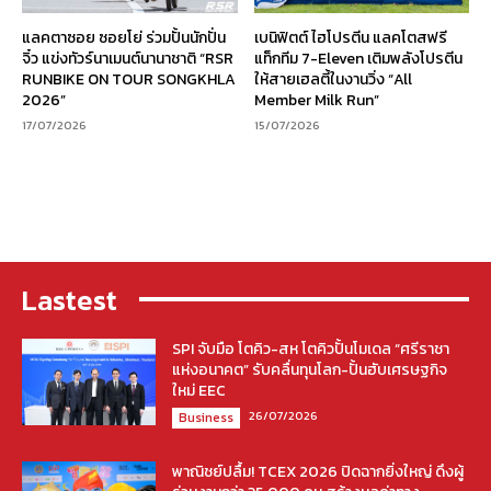
แลคตาซอย ซอยโย่ ร่วมปั้นนักปั่น
เบนิฟิตต์ ไฮโปรตีน แลคโตสฟรี
จิ๋ว แข่งทัวร์นาเมนต์นานาชาติ “RSR
แท็กทีม 7-Eleven เติมพลังโปรตีน
RUNBIKE ON TOUR SONGKHLA
ให้สายเฮลตี้ในงานวิ่ง “All
2026”
Member Milk Run”
17/07/2026
15/07/2026
Lastest
SPI จับมือ โตคิว-สห โตคิวปั้นโมเดล “ศรีราชา
แห่งอนาคต” รับคลื่นทุนโลก-ปั้นฮับเศรษฐกิจ
ใหม่ EEC
26/07/2026
Business
พาณิชย์ปลื้ม! TCEX 2026 ปิดฉากยิ่งใหญ่ ดึงผู้