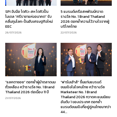
SPI จับมือ โตคิว-สห โตคิวปั้น
5 แบรนด์เครือสหพัฒน์กวาด
โมเดล “ศรีราชาแห่งอนาคต” รับ
รางวัล No. 1 Brand Thailand
คลื่นทุนโลก-ปั้นฮับเศรษฐกิจใหม่
2026 ตอกย้ำความไว้วางใจจากผู้
EEC
บริโภคไทย
26/07/2026
22/07/2026
“แลคตาซอย” ตอกย้ำผู้นำตลาดนม
“ฟาร์มเฮ้าส์” ขึ้นแท่นแบรนด์
ถั่วเหลือง คว้ารางวัล No. 1 Brand
ขนมปังในใจคนไทย คว้ารางวัล
Thailand 2026 ต่อเนื่อง 11 ปี
Marketeer No. 1 Brand
Thailand 2026 กวาดคะแนนนิยม
21/07/2026
อันดับ 1 ของประเทศ ตอกย้ำ
แบรนด์ขนมปังที่อยู่คู่คนไทยมากว่า
44...