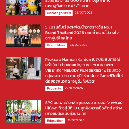
ร่วมงานกว่า 35,000 คน สร้างมูลค่าทาง
เศรษฐกิจกว่า 647 ล้านบาท
22/07/2026
Uncategorized
5 แบรนด์เครือสหพัฒน์กวาดรางวัล No. 1
Brand Thailand 2026 ตอกย้ำความไว้วางใจ
จากผู้บริโภคไทย
22/07/2026
Brand Move
Pruksa x Harman Kardon เปิดประสบการณ์
ครั้งใหม่! ผ่านแคมเปญ “LIVE YOUR OWN
VIBE” ส่ง “MELODY FILM SERIES” พร้อมควง
หนุ่มฮอต “มาย ภาคภูมิ” ร่วมค้นหาจังหวะชีวิตที่ใช่
ต่อยอดแนวคิด “อยู่ดี…ทั้งชีวิต”
22/07/2026
Property
SPC บ่มเพาะต้นกล้าคุณธรรม สานต่อ “สหพัฒน์
ให้น้อง” ก้าวสู่ปีที่ 10 ปลูกฝังความซื่อสัตย์ สร้าง
เยาวชนต้นแบบทั่วประเทศ
21/07/2026
Education