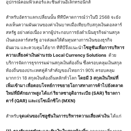
อุปกรณ์คอมพิวเตอร์และชิ้นส่วนอิเล็กทรอนิกส์
สำหรับอัตราแลกเปลี่ยนนั้น ทีทีบีคาดการณ์ว่าในปี 2568 จะยัง
คงเห็นความผันผวนของค่าเงินบาทเมื่อเทียบกับสกุลเงินดอลลาร์
สหรัฐ อย่างต่อเนื่อง หากผู้ประกอบการยังดำเนินธุรกิจผ่านสกุล
เงินดอลลาร์สหรัฐ อาจส่งผลให้ต้นทุนทางการเงินของธุรกิจ
ผันผวน และควบคุมได้ยาก ทีทีบีจึงแนะนำ
โซลูชันเพื่อการบริหาร
ความเสี่ยงค่าเงินผ่าน
ttb Local Currency Solutions
ด้วย
บริการจัดการธุรกรรมผ่านสกุลเงินท้องถิ่น ซึ่งครอบคลุมเงินสกุล
ท้องถิ่นของประเทศคู่ค้าสำคัญของไทยกว่า 90% ครอบคลุม
มากกว่า 18 สกุลเงินท้องถิ่นหลักทั่วโลก
โดยมี
3 สกุลเงินใหม่ที่
เพิ่มเข้ามา เพื่อตอบโจทย์การขยายโอกาสทางการค้าไปยังตลาด
ใหม่ที่มีศักยภาพสูง ได้แก่ ริยาลซาอุดิอาระเบีย (SAR) ริยาลกา
ตาร์ (QAR) และเปโซเม็กซิโก (MXN)
สำหรับ
จุดเด่นของโซลูชันในการบริหารความเสี่ยงค่าเงิน
ได้แก่