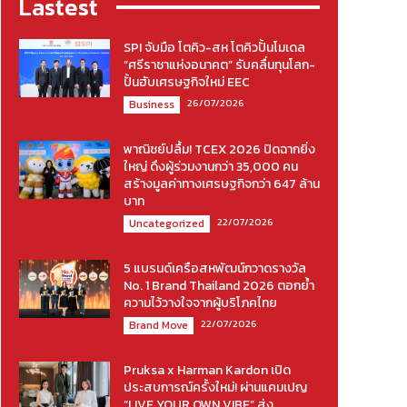
Lastest
SPI จับมือ โตคิว-สห โตคิวปั้นโมเดล
“ศรีราชาแห่งอนาคต” รับคลื่นทุนโลก-
ปั้นฮับเศรษฐกิจใหม่ EEC
26/07/2026
Business
พาณิชย์ปลื้ม! TCEX 2026 ปิดฉากยิ่ง
ใหญ่ ดึงผู้ร่วมงานกว่า 35,000 คน
สร้างมูลค่าทางเศรษฐกิจกว่า 647 ล้าน
บาท
22/07/2026
Uncategorized
5 แบรนด์เครือสหพัฒน์กวาดรางวัล
No. 1 Brand Thailand 2026 ตอกย้ำ
ความไว้วางใจจากผู้บริโภคไทย
22/07/2026
Brand Move
Pruksa x Harman Kardon เปิด
ประสบการณ์ครั้งใหม่! ผ่านแคมเปญ
“LIVE YOUR OWN VIBE” ส่ง