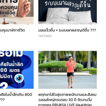
บคุมนาฬิกาชีวิต
นอนเร็วขึ้น = ระบบเผาผลาญดีขึ้น ???
13/07/2023
่อาศัยในน้ำลึกเกิน 800
พฤกษาใส่ใจสุขภาพพนักงานและสังคม
???
ฉลองใหญ่ครบรอบ 30 ปี จัดงานวิ่ง
การกุศล PRUKSA LIVE Healthier