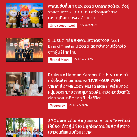
พาณิชย์ปลื้ม! TCEX 2026 ปิดฉากยิ่งใหญ่ ดึงผู้
ร่วมงานกว่า 35,000 คน สร้างมูลค่าทาง
เศรษฐกิจกว่า 647 ล้านบาท
22/07/2026
Uncategorized
5 แบรนด์เครือสหพัฒน์กวาดรางวัล No. 1
Brand Thailand 2026 ตอกย้ำความไว้วางใจ
จากผู้บริโภคไทย
22/07/2026
Brand Move
Pruksa x Harman Kardon เปิดประสบการณ์
ครั้งใหม่! ผ่านแคมเปญ “LIVE YOUR OWN
VIBE” ส่ง “MELODY FILM SERIES” พร้อมควง
หนุ่มฮอต “มาย ภาคภูมิ” ร่วมค้นหาจังหวะชีวิตที่ใช่
ต่อยอดแนวคิด “อยู่ดี…ทั้งชีวิต”
22/07/2026
Property
SPC บ่มเพาะต้นกล้าคุณธรรม สานต่อ “สหพัฒน์
ให้น้อง” ก้าวสู่ปีที่ 10 ปลูกฝังความซื่อสัตย์ สร้าง
เยาวชนต้นแบบทั่วประเทศ