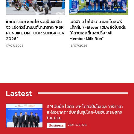
แลคตาซอย ซอยโย่ ร่วมปั้นนักปั่น
เบนิฟิตต์ ไฮโปรตีน แลคโตสฟรี
จิ๋ว แข่งทัวร์นาเมนต์นานาชาติ “RSR
แท็กทีม 7-Eleven เติมพลังโปรตีน
RUNBIKE ON TOUR SONGKHLA
ให้สายเฮลตี้ในงานวิ่ง “All
2026”
Member Milk Run”
17/07/2026
15/07/2026
Lastest
SPI จับมือ โตคิว-สห โตคิวปั้นโมเดล “ศรีราชา
แห่งอนาคต” รับคลื่นทุนโลก-ปั้นฮับเศรษฐกิจ
ใหม่ EEC
26/07/2026
Business