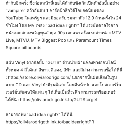
กำกับอีกครั้ง ซึ่งก่อนหน้านี้เธอได้กำกับซิงเกิลเปิดตัวอัลบั้มอย่าง
“vampire” คว้าอันดับ 1 ชาร์ตมิวสิกวิดีโอยอดนิยมของ
YouTube ในสหรัฐฯ และมียอดรับชมมากถึง 12.9 ล้านครั้งใน 24
ชั่วโมง โดย MV เพลง “bad idea right?” ได้แรงบันดาลใจจาก
หนังตลกสยองขวัญทุนต่ำยุค 90s เผยแพร่ครั้งแรกผ่านช่อง MTV
Live, MTVU, MTV Biggest Pop และ Paramount Times
Square billboards
แผ่น Vinyl จากอัลบั้ม “GUTS” จำหน่ายผ่านช่องทางออนไลน์
ทั้งหมด 4 สีได้แก่ สีขาว, สีแดง, สีฟ้า และสีม่วง สามารถซื้อได้ที่นี่
: https://store.oliviarodrigo.com/ นอกจากนี้แผ่นเสียงในรูป
แบบ CD และ Vinyl ยังมีรุ่นพิเศษ โดยมีหน้าปก และโปสเตอร์ใน
เวอร์ชั่นพิเศษให้แฟน ๆ ได้เก็บเป็นที่ระลึก สามารถพรีออเดอร์
ได้ที่นี่ : https://oliviarodrigo.lnk.to/GUTStarget
สามารถฟัง “bad idea right?” ได้ที่นี่:
https://oliviarodrigoth.lnk.to/badidearightPR