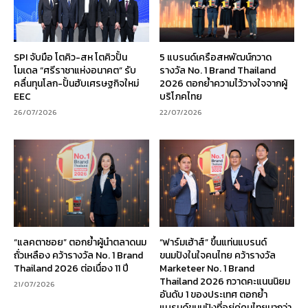
SPI จับมือ โตคิว-สห โตคิวปั้น
5 แบรนด์เครือสหพัฒน์กวาด
โมเดล “ศรีราชาแห่งอนาคต” รับ
รางวัล No. 1 Brand Thailand
คลื่นทุนโลก-ปั้นฮับเศรษฐกิจใหม่
2026 ตอกย้ำความไว้วางใจจากผู้
EEC
บริโภคไทย
26/07/2026
22/07/2026
“แลคตาซอย” ตอกย้ำผู้นำตลาดนม
“ฟาร์มเฮ้าส์” ขึ้นแท่นแบรนด์
ถั่วเหลือง คว้ารางวัล No. 1 Brand
ขนมปังในใจคนไทย คว้ารางวัล
Thailand 2026 ต่อเนื่อง 11 ปี
Marketeer No. 1 Brand
Thailand 2026 กวาดคะแนนนิยม
21/07/2026
อันดับ 1 ของประเทศ ตอกย้ำ
แบรนด์ขนมปังที่อยู่คู่คนไทยมากว่า