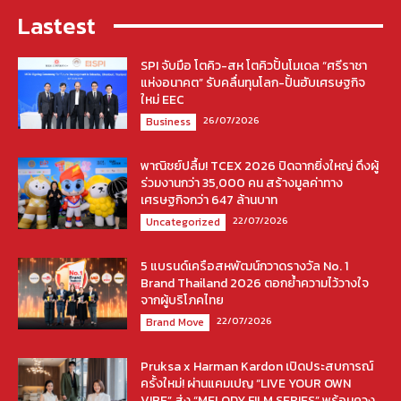
Lastest
SPI จับมือ โตคิว-สห โตคิวปั้นโมเดล “ศรีราชา
แห่งอนาคต” รับคลื่นทุนโลก-ปั้นฮับเศรษฐกิจ
ใหม่ EEC
26/07/2026
Business
พาณิชย์ปลื้ม! TCEX 2026 ปิดฉากยิ่งใหญ่ ดึงผู้
ร่วมงานกว่า 35,000 คน สร้างมูลค่าทาง
เศรษฐกิจกว่า 647 ล้านบาท
22/07/2026
Uncategorized
5 แบรนด์เครือสหพัฒน์กวาดรางวัล No. 1
Brand Thailand 2026 ตอกย้ำความไว้วางใจ
จากผู้บริโภคไทย
22/07/2026
Brand Move
Pruksa x Harman Kardon เปิดประสบการณ์
ครั้งใหม่! ผ่านแคมเปญ “LIVE YOUR OWN
VIBE” ส่ง “MELODY FILM SERIES” พร้อมควง