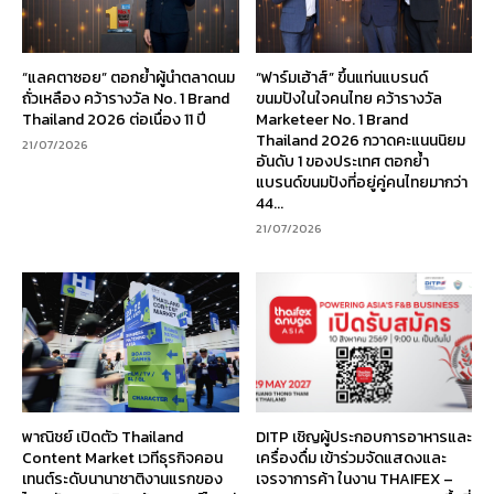
“แลคตาซอย” ตอกย้ำผู้นำตลาดนม
“ฟาร์มเฮ้าส์” ขึ้นแท่นแบรนด์
ถั่วเหลือง คว้ารางวัล No. 1 Brand
ขนมปังในใจคนไทย คว้ารางวัล
Thailand 2026 ต่อเนื่อง 11 ปี
Marketeer No. 1 Brand
Thailand 2026 กวาดคะแนนนิยม
21/07/2026
อันดับ 1 ของประเทศ ตอกย้ำ
แบรนด์ขนมปังที่อยู่คู่คนไทยมากว่า
44...
21/07/2026
พาณิชย์ เปิดตัว Thailand
DITP เชิญผู้ประกอบการอาหารและ
Content Market เวทีธุรกิจคอน
เครื่องดื่ม เข้าร่วมจัดแสดงและ
เทนต์ระดับนานาชาติงานแรกของ
เจรจาการค้า ในงาน THAIFEX –