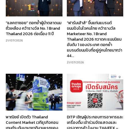
“แลคตาซอย” ตอกย้ำผู้นำตลาดนม
“ฟาร์มเฮ้าส์” ขึ้นแท่นแบรนด์
ถั่วเหลือง คว้ารางวัล No. 1 Brand
ขนมปังในใจคนไทย คว้ารางวัล
Thailand 2026 ต่อเนื่อง 11 ปี
Marketeer No. 1 Brand
Thailand 2026 กวาดคะแนนนิยม
21/07/2026
อันดับ 1 ของประเทศ ตอกย้ำ
แบรนด์ขนมปังที่อยู่คู่คนไทยมากว่า
44...
21/07/2026
พาณิชย์ เปิดตัว Thailand
DITP เชิญผู้ประกอบการอาหารและ
Content Market เวทีธุรกิจคอน
เครื่องดื่ม เข้าร่วมจัดแสดงและ
เทนต์ระดับนานาชาติงานแรกของ
เจรจาการค้า ในงาน THAIFEX –