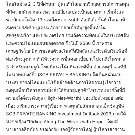
โดยในช่วง 2-3 ปีที่ผ่านมา ผู้คนทั่วโลกผ่านวิกฤตการณ์การลงทุน
ที่มีความผันผวนและความเปลี่ยนแปลงเป็นอย่างมาก เริ่มตั้งแต่
ช่วงวิกฤตโควิด-19 รวมถึงเหตุการณ์สำคัญที่เกิดขึ้นทั่วโลกอาทิ
สงครามรัสเซีย-ยูเครน อัตราดอกเบี้ยที่พุ่งสูงขึ้นทั้งใน
สหรัฐอเมริกา และประเทศไทย รวมถึงความขัดแย้งในประเทศจีน
และความไม่แน่นอนของตลาด ซึ่งในปี 2566 นี้ ภาพรวม
เศรษฐกิจโลกมีการชะลอตัวลงในครึ่งปีหลัง และมีระดับเงินเฟ้อที่
ค่อนข้างสูงมาก ทำให้วงจรการขึ้นดอกเบี้ยยาวไปจนถึงไตรมาส
3 สำหรับเศรษฐกิจไทยมีแนวโน้มที่น่าจะดีขึ้น ด้วยเหตุนี้ เอสซีบี
ไพรเวทแบงก์กิ้ง (SCB PRIVATE BANKING) จึงเดินหน้ามอบ
ประสบการณ์ใหม่แบบไร้ขีดจำกัดด้านการให้ความรู้เรื่องการ
ลงทุนเพื่อบริหารความมั่งคั่งให้กับกลุ่มลูกค้าไพรเวทแบงก์กิ้งที่มี
ความมั่งคั่งระดับสูง (High-Net-Worth) ของเมืองไทยอย่างต่อ
เนื่อง เสริมแกร่งความรู้เรื่องการลงทุนกับสัมมนาสุดเอ็กซ์คลูซีฟ
SCB PRIVATE BANKING Investment Outlook 2023 ภายใต้
หัวข้อเรื่อง “Riding Along The Waves with Hope” โดยมี
นางสาวลลิตภัทร ธรณวิกรัย รองผู้จัดการใหญ่ ผู้บริหารสายงาน