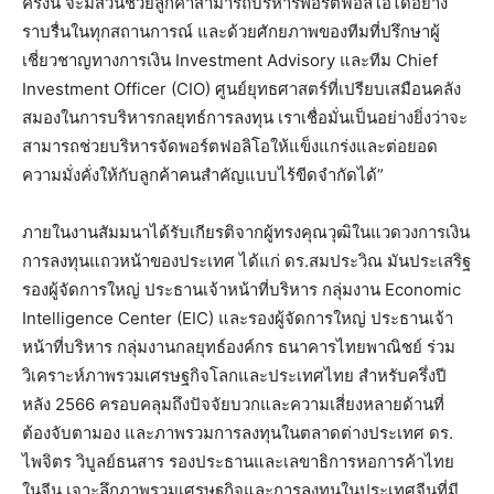
ครั้งนี้ จะมีส่วนช่วยลูกค้าสามารถบริหารพอร์ตฟอลิโอได้อย่าง
ราบรื่นในทุกสถานการณ์ และด้วยศักยภาพของทีมที่ปรึกษาผู้
เชี่ยวชาญทางการเงิน Investment Advisory และทีม Chief
Investment Officer (CIO) ศูนย์ยุทธศาสตร์ที่เปรียบเสมือนคลัง
สมองในการบริหารกลยุทธ์การลงทุน เราเชื่อมั่นเป็นอย่างยิ่งว่าจะ
สามารถช่วยบริหารจัดพอร์ตฟอลิโอให้แข็งแกร่งและต่อยอด
ความมั่งคั่งให้กับลูกค้าคนสำคัญแบบไร้ขีดจำกัดได้”
ภายในงานสัมมนาได้รับเกียรติจากผู้ทรงคุณวุฒิในแวดวงการเงิน
การลงทุนแถวหน้าของประเทศ ได้แก่ ดร.สมประวิณ มันประเสริฐ
รองผู้จัดการใหญ่ ประธานเจ้าหน้าที่บริหาร กลุ่มงาน Economic
Intelligence Center (EIC) และรองผู้จัดการใหญ่ ประธานเจ้า
หน้าที่บริหาร กลุ่มงานกลยุทธ์องค์กร ธนาคารไทยพาณิชย์ ร่วม
วิเคราะห์ภาพรวมเศรษฐกิจโลกและประเทศไทย สำหรับครึ่งปี
หลัง 2566 ครอบคลุมถึงปัจจัยบวกและความเสี่ยงหลายด้านที่
ต้องจับตามอง และภาพรวมการลงทุนในตลาดต่างประเทศ ดร.
ไพจิตร วิบูลย์ธนสาร รองประธานและเลขาธิการหอการค้าไทย
ในจีน เจาะลึกภาพรวมเศรษฐกิจและการลงทุนในประเทศจีนที่มี