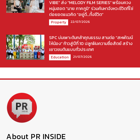
VIBE” ส่ง “MELODY FILM SERIES” พร้อมควง
หนุ่มฮอต “มาย ภาคภูมิ” ร่วมค้นหาจังหวะชีวิตที่ใช่
ต่อยอดแนวคิด “อยู่ดี…ทั้งชีวิต”
22/07/2026
Property
SPC บ่มเพาะต้นกล้าคุณธรรม สานต่อ “สหพัฒน์
ให้น้อง” ก้าวสู่ปีที่ 10 ปลูกฝังความซื่อสัตย์ สร้าง
เยาวชนต้นแบบทั่วประเทศ
21/07/2026
Education
About PR INSIDE