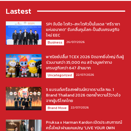
Lastest
SPI จับมือ โตคิว-สห โตคิวปั้นโมเดล “ศรีราชา
แห่งอนาคต” รับคลื่นทุนโลก-ปั้นฮับเศรษฐกิจ
ใหม่ EEC
26/07/2026
Business
พาณิชย์ปลื้ม! TCEX 2026 ปิดฉากยิ่งใหญ่ ดึงผู้
ร่วมงานกว่า 35,000 คน สร้างมูลค่าทาง
เศรษฐกิจกว่า 647 ล้านบาท
22/07/2026
Uncategorized
5 แบรนด์เครือสหพัฒน์กวาดรางวัล No. 1
Brand Thailand 2026 ตอกย้ำความไว้วางใจ
จากผู้บริโภคไทย
22/07/2026
Brand Move
Pruksa x Harman Kardon เปิดประสบการณ์
ครั้งใหม่! ผ่านแคมเปญ “LIVE YOUR OWN