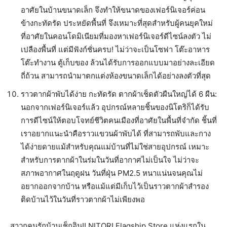
อาศัยในบ้านขนาดเล็ก จึงทำให้ขนาดของเฟอร์นิเจอร์ค่อน
ข้างกะทัดรัด ประหยัดพื้นที่ จึงเหมาะที่สุดสำหรับผู้คนยุคใหม่
ที่อาศัยในคอนโดมิเนียมที่มองหาเฟอร์นิเจอร์ดีไซน์ลงตัว ไม่
เปลืองพื้นที่ แต่มีฟังก์ชั่นครบ! ไม่ว่าจะเป็นโซฟา โต๊ะอาหาร
โต๊ะทำงาน ตู้เก็บของ ล้วนได้รับการออกแบบมาอย่างละเอียด
ถี่ถ้วน สามารถนำมาตกแต่งห้องขนาดเล็กได้อย่างลงตัวที่สุด
ราวตากผ้าพับได้ง่าย กะทัดรัด ตากผ้าเช็ดตัวผืนใหญ่ได้ 6 ผืน:
นอกจากเฟอร์นิเจอร์แล้ว อุปกรณ์หลายชิ้นของนิโตริก็ได้รับ
การดีไซน์ให้ตอบโจทย์ชีวิตคนเมืองที่อาศัยในพื้นที่จำกัด ชิ้นที่
เราอยากแนะนำคือราวแขวนผ้าพับได้ ที่สามารถพับและกาง
ได้ง่ายดายแม้สำหรับคุณแม่บ้านที่ไม่ใช่สายอุปกรณ์ เหมาะ
สำหรับการตากผ้าในร่มในวันที่อากาศไม่เป็นใจ ไม่ว่าจะ
สภาพอากาศในฤดูฝน วันที่ฝุ่น PM2.5 หนาแน่นจนคุณไม่
อยากออกจากบ้าน หรือแม้แต่มีเก็บไว้เป็นราวตากผ้าสำรอง
ติดบ้านไว้ในวันที่ราวตากผ้าไม่เพียงพอ
สาวกคนรักบ้านเช็กอิน!! NITORI Flagship Store แห่งแรกใน