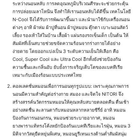
ระหว่างนอนหลับ การลดอุณหภูมิบริเวณศีรษะจะช่วยกระตุ้น
การปล่อยเมลาโทนิน จึงทำให้เรานอนหลับได้ดีขึ้น เทคโนโลยี
N-Cool จึงได้รับการพัฒนาขึ้นมา และนำมาใช้กับเครื่องนอน
ต่างๆ อาทิ ผ้าห่ม ผ้าปูที่นอน ผ้าปูหมอน ตุ๊กตา เบาะนอนสัตว์
เลี้ยง รองเท้าใส่ในบ้าน เสื้อผ้า แผ่นรองรถเข็นเด็ก เป็นต้น ให้
สัมผัสที่เย็นสบายช่วยขจัดความร้อนจากร่างกายได้อย่าง
ง่ายดาย โดยออกแบ่งเป็น 3 ระดับความเย็นให้เลือก คือ
Cool, Super Cool และ Ultra Cool อีกทั้งยังช่วยป้องกัน
ความชื้นและกลิ่นอับ ยับยั้งการเจริญเติบโตของแบคทีเรีย
เหมาะกับเมืองร้อนแบบประเทศไทย
คอลเลคชั่นหมอนเพื่อการนอนทุกรูปแบบ: เพราะคุณภาพการ
นอนมีความสำคัญต่อร่างกาย สมอง และจิตใจ NITORI จึง
สร้างสรรค์นวัตกรรมหมอนให้คุณหลับสบายตลอดคืน ตื่นเช้า
อย่างสดชื่น ละลานตากับหมอนหลากหลายซีรี่ย์ อาทิ หมอน
ป้องกันการนอนกรน, หมอนช่วยระบายอากาศ, หมอน
ยางพาราแท้ทรงโค้งหยักป้องกันแบคทีเรียและไรฝุ่น, หมอน 3
มิติจากวัสดุยืดหยุ่นพิเศษ, หมอนยูรีเทนแรงต้านต่ำสัมผัสนุ่ม