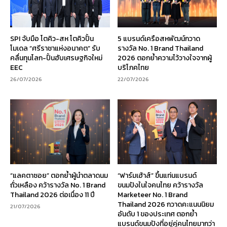
SPI จับมือ โตคิว-สห โตคิวปั้น
5 แบรนด์เครือสหพัฒน์กวาด
โมเดล “ศรีราชาแห่งอนาคต” รับ
รางวัล No. 1 Brand Thailand
คลื่นทุนโลก-ปั้นฮับเศรษฐกิจใหม่
2026 ตอกย้ำความไว้วางใจจากผู้
EEC
บริโภคไทย
26/07/2026
22/07/2026
“แลคตาซอย” ตอกย้ำผู้นำตลาดนม
“ฟาร์มเฮ้าส์” ขึ้นแท่นแบรนด์
ถั่วเหลือง คว้ารางวัล No. 1 Brand
ขนมปังในใจคนไทย คว้ารางวัล
Thailand 2026 ต่อเนื่อง 11 ปี
Marketeer No. 1 Brand
Thailand 2026 กวาดคะแนนนิยม
21/07/2026
อันดับ 1 ของประเทศ ตอกย้ำ
แบรนด์ขนมปังที่อยู่คู่คนไทยมากว่า