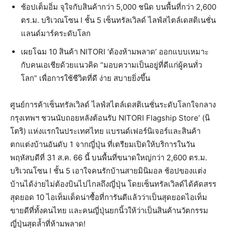
ช้อปเต็มอิ่ม จุใจกับสินค้ากว่า 5,000 ชนิด บนพื้นที่กว่า 2,600
ตร.ม. บริเวณโซน I ชั้น 5 เซ็นทรัลเวิลด์ ไลฟ์สไตล์เดสติเนชั่น
แลนด์มาร์คระดับโลก
เผยโฉม 10 สินค้า NITORI ‘ต้องห้ามพลาด’ ออกแบบเหมาะ
กับคนเอเชียด้วยแนวคิด “มอบความเป็นอยู่ที่ดีแก่ผู้คนทั่ว
โลก” เพื่อการใช้ชีวิตที่ดี ง่าย สบายยิ่งขึ้น
ศูนย์การค้าเซ็นทรัลเวิลด์ ไลฟ์สไตล์เดสติเนชั่นระดับโลกใจกลาง
กรุงเทพฯ ชวนนับถอยหลังต้อนรับ NITORI Flagship Store’ (นิ
โตริ) แห่งแรกในประเทศไทย แบรนด์เฟอร์นิเจอร์และสินค้า
ตกแต่งบ้านอันดับ 1 จากญี่ปุ่น ที่เตรียมเปิดให้บริการในวัน
พฤหัสบดีที่ 31 ส.ค. 66 นี้ บนพื้นที่ขนาดใหญ่กว่า 2,600 ตร.ม.
บริเวณโซน I ชั้น 5 เอาใจคนรักบ้านสายมินิมอล ช้อปของแต่ง
บ้านได้ง่ายไม่ต้องบินไปไกลถึงญี่ปุ่น โดยเซ็นทรัลเวิลด์ได้คัดสรร
สุดยอด 10 ไอเท็มเด็ดน่าซื้อที่การันตีแล้วว่าเป็นสุดยอดไอเท็ม
ขายดีที่ทั้งคนไทย และคนญี่ปุ่นยกนิ้วให้ว่าเป็นสินค้านวัตกรรม
ญี่ปุ่นสุดล้ำที่ห้ามพลาด!