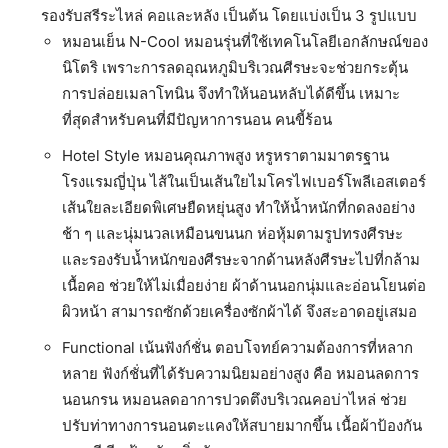
รองรับสรีระไหล่ คอและหลัง เป็นต้น โดยแบ่งเป็น 3 รูปแบบ
หมอนเย็น N-Cool หมอนรุ่นที่ใช้เทคโนโลยีเอกลักษณ์ของ
นิโตริ เพราะการลดอุณหภูมิบริเวณศีรษะจะช่วยกระตุ้น
การปล่อยเมลาโทนิน จึงทำให้นอนหลับได้ดีขึ้น เหมาะ
ที่สุดสำหรับคนที่มีปัญหาการนอน คนขี้ร้อน
Hotel Style หมอนคุณภาพสูง หรูหราตามมาตรฐาน
โรงแรมญี่ปุ่น ไส้ในเป็นเส้นใยไมโครไฟเบอร์โพลีเอสเตอร์
เส้นใยละเอียดพิเศษยืดหยุ่นสูง ทำให้น้ำหนักที่กดลงอย่าง
ช้า ๆ และนุ่มนวลเหมือนขนนก ห่อหุ้มตามรูปทรงศีรษะ
และรองรับน้ำหนักของศีรษะจากด้านหลังศีรษะไปที่กล้าม
เนื้อคอ ช่วยให้ไม่เมื่อยง่าย ผ้าด้านนอกนุ่มและอ่อนโยนต่อ
ผิวหน้า สามารถซักด้วยเครื่องซักผ้าได้ จึงสะอาดอยู่เสมอ
Functional เน้นฟังก์ชั่น ตอบโจทย์ความต้องการที่หลาก
หลาย ฟังก์ชั่นที่ได้รับความนิยมอย่างสูง คือ หมอนลดการ
นอนกรน หมอนลดอาการปวดตึงบริเวณคอบ่าไหล่ ช่วย
ปรับท่าทางการนอนตะแคงให้สบายมากขึ้น เนื้อผ้าป้องกัน