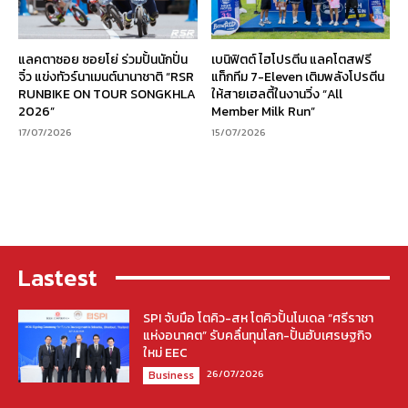
แลคตาซอย ซอยโย่ ร่วมปั้นนักปั่น
เบนิฟิตต์ ไฮโปรตีน แลคโตสฟรี
จิ๋ว แข่งทัวร์นาเมนต์นานาชาติ “RSR
แท็กทีม 7-Eleven เติมพลังโปรตีน
RUNBIKE ON TOUR SONGKHLA
ให้สายเฮลตี้ในงานวิ่ง “All
2026”
Member Milk Run”
17/07/2026
15/07/2026
Lastest
SPI จับมือ โตคิว-สห โตคิวปั้นโมเดล “ศรีราชา
แห่งอนาคต” รับคลื่นทุนโลก-ปั้นฮับเศรษฐกิจ
ใหม่ EEC
26/07/2026
Business