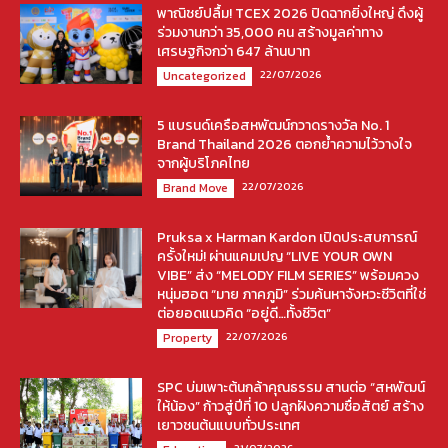
พาณิชย์ปลื้ม! TCEX 2026 ปิดฉากยิ่งใหญ่ ดึงผู้
ร่วมงานกว่า 35,000 คน สร้างมูลค่าทาง
เศรษฐกิจกว่า 647 ล้านบาท
22/07/2026
Uncategorized
5 แบรนด์เครือสหพัฒน์กวาดรางวัล No. 1
Brand Thailand 2026 ตอกย้ำความไว้วางใจ
จากผู้บริโภคไทย
22/07/2026
Brand Move
Pruksa x Harman Kardon เปิดประสบการณ์
ครั้งใหม่! ผ่านแคมเปญ “LIVE YOUR OWN
VIBE” ส่ง “MELODY FILM SERIES” พร้อมควง
หนุ่มฮอต “มาย ภาคภูมิ” ร่วมค้นหาจังหวะชีวิตที่ใช่
ต่อยอดแนวคิด “อยู่ดี…ทั้งชีวิต”
22/07/2026
Property
SPC บ่มเพาะต้นกล้าคุณธรรม สานต่อ “สหพัฒน์
ให้น้อง” ก้าวสู่ปีที่ 10 ปลูกฝังความซื่อสัตย์ สร้าง
เยาวชนต้นแบบทั่วประเทศ