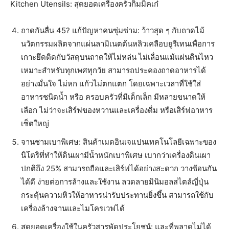
Kitchen Utensils: สุดยอดเครื่องครัวกิมมิคเก๋
ถาดกันลื่น 45? แก้ปัญหาคนซุ่มซ่าม: ว้าวสุด ๆ กับถาดไม้
นวัตกรรมผลิตจากแผ่นลามิเนตต้นหลิวเคลือบยูรีเทนเพื่อการ
เกาะยึดติดกับวัสดุบนถาดให้ไม่หล่น ไม่เลื่อนแม้แผ่นดินไหว
เหมาะสำหรับทุกเพศทุกวัย สามารถประคองถาดอาหารได้
อย่างมั่นใจ ไม่หก แก้วไม่ตกแตก โดยเฉพาะเวลาที่ใช้ใส่
อาหารชนิดน้ำ หรือ ครอบครัวที่มีเด็กเล็ก มีหลายขนาดให้
เลือก ไม่ว่าจะเสิร์ฟของหวานและเครื่องดื่ม หรือเสิร์ฟอาหาร
เซ็ตใหญ่
จานชามเบาพิเศษ: สินค้าเมดอินเจแปนเทคโนโลยีเฉพาะของ
นิโตริที่ทำให้ดินเผามีน้ำหนักเบาพิเศษ เบากว่าเครื่องดินเผา
ปกติถึง 25% สามารถถือและเสิร์ฟได้อย่างสะดวก วางซ้อนกัน
ได้ดี ง่ายต่อการล้างและใช้งาน ลวดลายมินิมอลสไตล์ญี่ปุ่น
กระตุ้นความหิวให้อาหารน่ารับประทานยิ่งขึ้น สามารถใช้กับ
เครื่องล้างจานและไมโครเวฟได้
สุดยอดเครื่องใช้ในครัวสารพัดประโยชน์: และที่พลาดไม่ได้