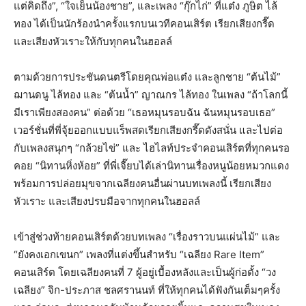
แต่คิดถึง”, “ใจเย็นน้องชาย”, และเพลง “กุ๊กไก่” ที่แต๋ง ภูษิต ไล้
ทอง ได้เป็นนักร้องนำครั้งแรกบนเวทีคอนเสิร์ต เรียกเสียงกรี๊ด
และเสียงหัวเราะให้กับทุกคนในฮอลล์
ตามด้วยการประชันดนตรีโดยคุณพ่อแต๋ง และลูกชาย “ต้นไม้”
ฌานดนู ไล้ทอง และ “ต้นน้ำ” ญาณกร ไล้ทอง ในเพลง “ถ้าโลกนี้
มีเราเพียงสองคน” ต่อด้วย “เธอหมุนรอบฉัน ฉันหมุนรอบเธอ”
เวอร์ชั่นที่พี่จุ้ยออกแบบแร็พสดเรียกเสียงกรี๊ดดังสนั่น และไปต่อ
กับเพลงสนุกๆ “กล้วยไข่” และ ไฮไลท์ประจำคอนเสิร์ตที่ทุกคนรอ
คอย “นิทานหิ่งห้อย” ที่พี่เจี๊ยบได้เล่านิทานเรื่องหนูน้อยหมวกแดง
พร้อมการปล่อยมุขจากเฉลียงคนอื่นผ่านบทเพลงนี้ เรียกเสียง
หัวเราะ และเสียงปรบมือจากทุกคนในฮอลล์
เข้าสู่ช่วงท้ายคอนเสิร์ตด้วยบทเพลง “เรื่องราวบนแผ่นไม้” และ
“ยังคงเอกเขนก” เพลงที่แต่งขึ้นสำหรับ “เฉลียง Rare Item”
คอนเสิร์ต โดยเฉลียงคนที่ 7 ผู้อยู่เบื้องหลังและเป็นผู้ก่อตั้ง “วง
เฉลียง” จิก-ประภาส ชลศรานนท์ ที่ให้ทุกคนได้ฟังกันเต็มๆครั้ง