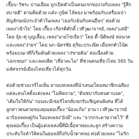
เจี๊ยบ-วัชระ ปานเอี่ยม ถูกเปิดตัวเป็นคนแรกของวงกับเพลง “รู้สึก
สบายดี” ตามติดด้วย แต๋ง-ภูษิต ไล้ทอง มาพร้อมกับเครื่องเป่า
สัญลักษณ์ประจำตัวในเพลง “เธอกับฉันกับคนอื่นๆ” ต่อด้วย
เพลง“เข้าใจ” โดย เกี๊ยง-เกียรติศักดิ์ เวทีวุฒาจารย์, เพลง“แค่มี”
โดย จุ้ย-ศุ บุญเลี้ยง, เพลง“นายไข่เจียว” โดย ดี้-นิติพงษ์ ห่อนาค
และเพลง“ง่ายๆ” โดย นก-ฉัตรชัย ดุริยะประณีต เมื่อหกตัวโน้ต
พร้อมบนเวทีก็เริ่มต้นด้วยเพลง “เร่ขายฝัน” ต่อเนื่องด้วย
“เอกเขนก” และเพลงฮิต “เที่ยวละไม” ที่ชวนคนเที่ยวไทย 365 วัน
มหัศจรรย์เมืองไทยเที่ยวได้ทุกวัน
ต่อด้วยช่วงแรร์ไอเท็ม ผ่านบทเพลงที่นำเสนอโดยสมาชิกเฉลียง
แต่ละคนไล่ตั้งแต่เพลง “ไม่คิดถาม”, “ต้นชบากับคนตาบอด”,
“เติมใจให้กัน” ก่อนจะมีเซอร์ไพรส์แขกรับเชิญคนพิเศษ ที่ได้
ลูกสาวคนสวยของคุณพ่อเกี๊ยง “น้องแก้ม” ยามา เวทีวุฒาจารย์
มาร้องเพลงคู่กัน ในบทเพลง“ยังมี” และ “จากกระดาษวาดไว้” ที่
คุณพ่อเกี๊ยง เป็นผู้แต่งเพลงนี้ที่มีเนื้อหาพ่อและลูก สร้างความ
ประทับใจทำให้คนในฮอลล์ถึงกับน้ำตาคลอ ต่อด้วยเพลง “ไม่รัก