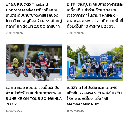
พาณิชย์ เปิดตัว Thailand
DITP เชิญผู้ประกอบการอาหารและ
Content Market เวทีธุรกิจคอน
เครื่องดื่ม เข้าร่วมจัดแสดงและ
เทนต์ระดับนานาชาติงานแรกของ
เจรจาการค้า ในงาน THAIFEX –
ไทย ดันเศรษฐกิจสร้างสรรค์ไทยสู่
ANUGA ASIA 2027 เปิดจองพื้นที่
ตลาดโลก ตั้งเป้า 2,000 ล้านบาท
ตั้งแต่วันที่ 10 สิงหาคม 2569...
21/07/2026
21/07/2026
แลคตาซอย ซอยโย่ ร่วมปั้นนักปั่น
เบนิฟิตต์ ไฮโปรตีน แลคโตสฟรี
จิ๋ว แข่งทัวร์นาเมนต์นานาชาติ “RSR
แท็กทีม 7-Eleven เติมพลังโปรตีน
RUNBIKE ON TOUR SONGKHLA
ให้สายเฮลตี้ในงานวิ่ง “All
2026”
Member Milk Run”
17/07/2026
15/07/2026