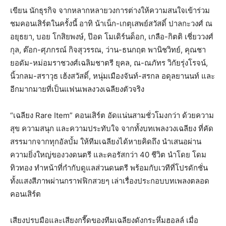
เขียน นักธุรกิจ จากหลากหลายวงการต่างให้ความสนใจเข้าร่วม
ชมคอนเสิร์ตในครั้งนี้ อาทิ น้าเน็ก-เกตุเสพย์สวัสดิ์ ปาลกะวงศ์ ณ
อยุธยา, บอย โกสิยพงษ์, ป๊อด โมเดิร์นด็อก, เกลือ-กิตติ เชี่ยววงศ์
กุล, ต๊อก-ศุภกรณ์ กิจสุวรรณ, ว่าน-ธนกฤต พานิชวิทย์, คุณชา
ยอดัม-หม่อมราชวงศ์เฉลิมชาตรี ยุคล, ณ-ณภัทร วิกัยรุ่งโรจน์,
นิ้วกลม-สราวุธ เฮ้งสวัสดิ์, หนุ่มเมืองจันท์-สรกล อดุลยานนท์ และ
อีกมากมายที่เป็นแฟนเพลงวงเฉลียงตัวจริง
“เฉลียง Rare Item” คอนเสิร์ต อัดแน่นสามชั่วโมงกว่า ด้วยความ
สุข ความสนุก และความประทับใจ จากทั้งบทเพลงวงเฉลียง ที่คัด
สรรมากจากทุกอัลบั้ม ให้ทีมเฉลียงได้หายคิดถึง นำเสนอผ่าน
ความยิ่งใหญ่ของวงดนตรี และคอรัสกว่า 40 ชีวิต นำโดย โดม
ทิวทอง ทำหน้าที่กำกับดูแลส่วนดนตรี พร้อมกับเวทีที่โปรดักชั่น
ทั้งแสงสีภาพผ่านกราฟฟิกสวยๆ เล่าเรื่องประกอบบทเพลงตลอด
คอนเสิร์ต
เสียงปรบมือและเสียงกรี๊ดของทีมเฉลียงดังกระหึ่มฮอลล์ เมื่อ