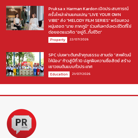
Pruksa x Harman Kardon เปิดประสบการณ์
ครั้งใหม่! ผ่านแคมเปญ “LIVE YOUR OWN
VIBE” ส่ง “MELODY FILM SERIES” พร้อมควง
หนุ่มฮอต “มาย ภาคภูมิ” ร่วมค้นหาจังหวะชีวิตที่ใช่
ต่อยอดแนวคิด “อยู่ดี…ทั้งชีวิต”
22/07/2026
Property
SPC บ่มเพาะต้นกล้าคุณธรรม สานต่อ “สหพัฒน์
ให้น้อง” ก้าวสู่ปีที่ 10 ปลูกฝังความซื่อสัตย์ สร้าง
เยาวชนต้นแบบทั่วประเทศ
21/07/2026
Education