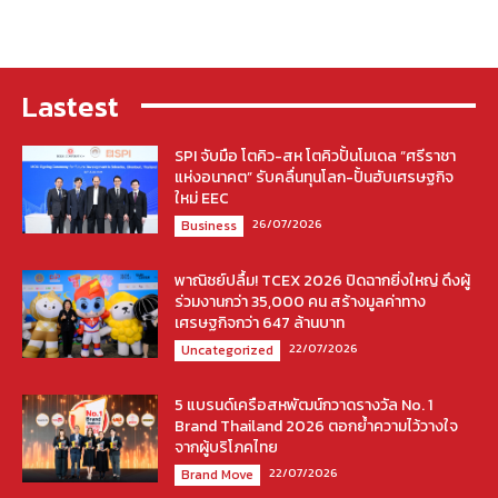
Lastest
SPI จับมือ โตคิว-สห โตคิวปั้นโมเดล “ศรีราชา
แห่งอนาคต” รับคลื่นทุนโลก-ปั้นฮับเศรษฐกิจ
ใหม่ EEC
26/07/2026
Business
พาณิชย์ปลื้ม! TCEX 2026 ปิดฉากยิ่งใหญ่ ดึงผู้
ร่วมงานกว่า 35,000 คน สร้างมูลค่าทาง
เศรษฐกิจกว่า 647 ล้านบาท
22/07/2026
Uncategorized
5 แบรนด์เครือสหพัฒน์กวาดรางวัล No. 1
Brand Thailand 2026 ตอกย้ำความไว้วางใจ
จากผู้บริโภคไทย
22/07/2026
Brand Move