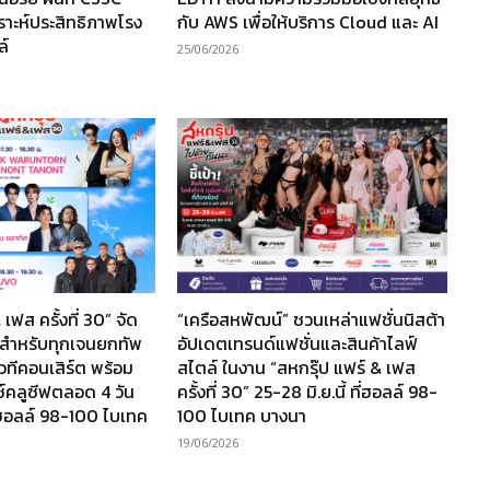
คราะห์ประสิทธิภาพโรง
กับ AWS เพื่อให้บริการ Cloud และ AI
ล์
25/06/2026
เฟส ครั้งที่ 30” จัด
“เครือสหพัฒน์” ชวนเหล่าแฟชั่นนิสต้า
งสำหรับทุกเจนยกทัพ
อัปเดตเทรนด์แฟชั่นและสินค้าไลฟ์
นเวทีคอนเสิร์ต พร้อม
สไตล์ ในงาน “สหกรุ๊ป แฟร์ & เฟส
ซ์คลูซีฟตลอด 4 วัน
ครั้งที่ 30” 25-28 มิ.ย.นี้ ที่ฮอลล์ 98-
ที่ฮอลล์ 98-100 ไบเทค
100 ไบเทค บางนา
19/06/2026