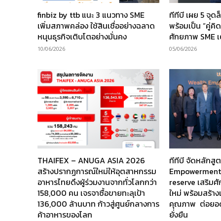
finbiz by ttb แนะ 3 แนวทาง SME
ทีทีบี เผย 5 จุ
เพิ่มสภาพคล่อง ใช้สินเชื่ออย่างฉลาด
พร้อมเป็น “คู่คิ
หนุนธุรกิจเติบโตอย่างมั่นคง
ศักยภาพ SME เต
10/06/2026
05/06/2026
THAIFEX – ANUGA ASIA 2026
ทีทีบี จัดหลักส
สร้างปรากฏการณ์ใหม่ให้อุตสาหกรรม
Empowerment รุ่น
อาหารไทยดึงผู้ร่วมงานจากทั่วโลกกว่า
reserve เสริมศั
158,000 คน เจรจาซื้อขายทะลุเป้า
ใหม่ พร้อมสร้างเ
136,000 ล้านบาท ก้าวสู่ศูนย์กลางการ
คุณภาพ ต่อยอดค
ค้าอาหารของโลก
ยั่งยืน