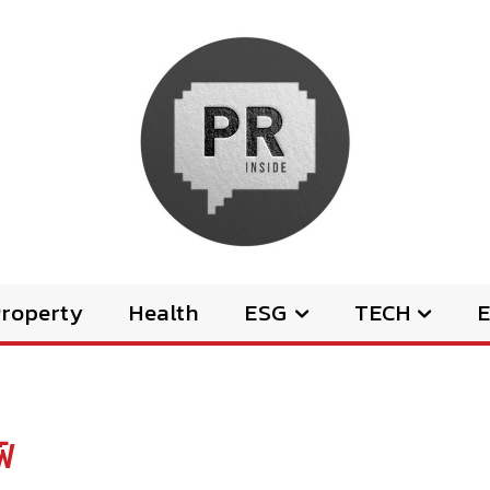
Property
Health
ESG
TECH
E
ฟ์