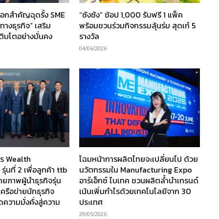
ดล็อกสำคัญฉุดรั้ง SME
“ซังซัง” ช้อป 1,000 รับฟรี 1 แพ็ค
ดทางธุรกิจ” เสริม
พร้อมชวนร่วมกิจกรรมลุ้นร่ม สุดเก๋ 5
ิบโตอย่างมั่นคง
รางวัล
04/06/2026
ูตร Wealth
โฉมหน้าการผลิตไทยจะเปลี่ยนไป ด้วย
ที่ 2 เพื่อลูกค้า ttb
นวัตกรรมใน Manufacturing Expo
กยภาพผู้นำธุรกิจรุ่น
อาร์เอ็กซ์ ไบเทค ชวนผลิตล้ำนำเทรนด์
ครือข่ายนักธุรกิจ
เน้นเพิ่มกำไรด้วยเทคโนโลยีจาก 30
วามมั่งคั่งสู่ความ
ประเทศ
29/05/2026