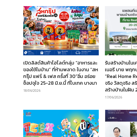
เปิดลิสต์สินค้าไฮไลต์กลุ่ม “อาหารและ
รับสร้างบ้านใน
ของใช้ในบ้าน” ที่ห้ามพลาด ในงาน “สห
เนอรี บาย พฤก
กรุ๊ป แฟร์ & เฟส ครั้งที่ 30”อิ่ม อร่อย
“Real Home Re
ช็อปจุใจ 25-28 มิ.ย.นี้ ที่ไบเทค บางนา
จริง วัสดุจริง ส
สร้างบ้านในฝัน 
18/06/2026
17/06/2026