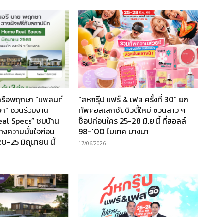
เครือพฤกษา “แพลนท์
“สหกรุ๊ป แฟร์ & เฟส ครั้งที่ 30” ยก
ษา” ชวนร่วมงาน
ทัพคอลเลกชันบิวตี้ใหม่ ชวนสาว ๆ
al Specs” ชมบ้าน
ช็อปก่อนใคร 25-28 มิ.ย.นี้ ที่ฮอลล์
ร้างความมั่นใจก่อน
98-100 ไบเทค บางนา
20-25 มิถุนายน นี้
17/06/2026