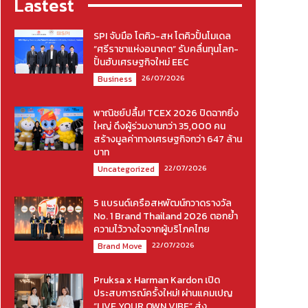
Lastest
SPI จับมือ โตคิว-สห โตคิวปั้นโมเดล
“ศรีราชาแห่งอนาคต” รับคลื่นทุนโลก-
ปั้นฮับเศรษฐกิจใหม่ EEC
26/07/2026
Business
พาณิชย์ปลื้ม! TCEX 2026 ปิดฉากยิ่ง
ใหญ่ ดึงผู้ร่วมงานกว่า 35,000 คน
สร้างมูลค่าทางเศรษฐกิจกว่า 647 ล้าน
บาท
22/07/2026
Uncategorized
5 แบรนด์เครือสหพัฒน์กวาดรางวัล
No. 1 Brand Thailand 2026 ตอกย้ำ
ความไว้วางใจจากผู้บริโภคไทย
22/07/2026
Brand Move
Pruksa x Harman Kardon เปิด
ประสบการณ์ครั้งใหม่! ผ่านแคมเปญ
“LIVE YOUR OWN VIBE” ส่ง