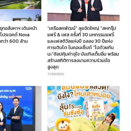
ุกอสังหาฯ เดินหน้า
“เครือสหพัฒน์” ลุยจัดใหญ่ “สหกรุ๊ป
ปโปรเจคต์ Nova
แฟร์ & เฟส ครั้งที่ 30 มหกรรมแฟร์
ากว่า 600 ล้าน
และเฟสติวัลแห่งปี ฉลอง 30 ปีแห่ง
การเติบโต ในคอนเซ็ปต์ “ไปด้วยกัน
นะ”ช้อปคุ้มค่าจุใจ บันเทิงเต็มอิ่ม พร้อม
สร้างสถิติการลงนามความร่วมมือ
สูงสุด
11/06/2026