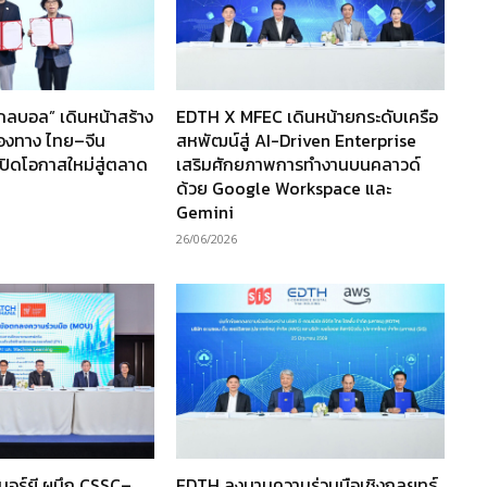
กลบอล” เดินหน้าสร้าง
EDTH X MFEC เดินหน้ายกระดับเครือ
องทาง ไทย–จีน
สหพัฒน์สู่ AI-Driven Enterprise
าเปิดโอกาสใหม่สู่ตลาด
เสริมศักยภาพการทำงานบนคลาวด์
ด้วย Google Workspace และ
Gemini
26/06/2026
นอร์ยี ผนึก CSSC–
EDTH ลงนามความร่วมมือเชิงกลยุทธ์