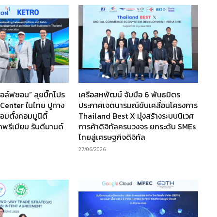
กอล์ฟซอน” ลุยบิ๊กโปร
เครือสหพัฒน์ จับมือ 6 พันธมิตร
f Center ในไทย ปูทาง
ประกาศเจตนารมณ์ขับเคลื่อนโครงการ
อมตั้งคอมมูนิตี้
Thailand Best X มุ่งสร้างระบบนิเวศ
พรีเมียม รับดีมานด์
การค้าดิจิทัลครบวงจร ยกระดับ SMEs
ไทยสู่เศรษฐกิจดิจิทัล
27/06/2026