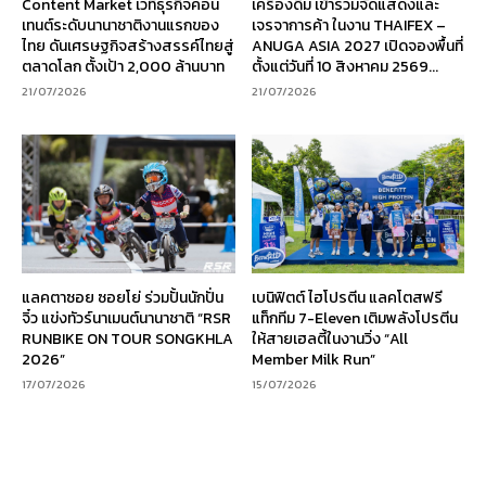
Content Market เวทีธุรกิจคอน
เครื่องดื่ม เข้าร่วมจัดแสดงและ
เทนต์ระดับนานาชาติงานแรกของ
เจรจาการค้า ในงาน THAIFEX –
ไทย ดันเศรษฐกิจสร้างสรรค์ไทยสู่
ANUGA ASIA 2027 เปิดจองพื้นที่
ตลาดโลก ตั้งเป้า 2,000 ล้านบาท
ตั้งแต่วันที่ 10 สิงหาคม 2569...
21/07/2026
21/07/2026
แลคตาซอย ซอยโย่ ร่วมปั้นนักปั่น
เบนิฟิตต์ ไฮโปรตีน แลคโตสฟรี
จิ๋ว แข่งทัวร์นาเมนต์นานาชาติ “RSR
แท็กทีม 7-Eleven เติมพลังโปรตีน
RUNBIKE ON TOUR SONGKHLA
ให้สายเฮลตี้ในงานวิ่ง “All
2026”
Member Milk Run”
17/07/2026
15/07/2026