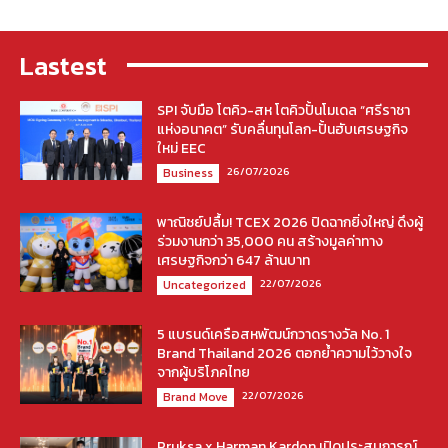
Lastest
SPI จับมือ โตคิว-สห โตคิวปั้นโมเดล “ศรีราชา
แห่งอนาคต” รับคลื่นทุนโลก-ปั้นฮับเศรษฐกิจ
ใหม่ EEC
26/07/2026
Business
พาณิชย์ปลื้ม! TCEX 2026 ปิดฉากยิ่งใหญ่ ดึงผู้
ร่วมงานกว่า 35,000 คน สร้างมูลค่าทาง
เศรษฐกิจกว่า 647 ล้านบาท
22/07/2026
Uncategorized
5 แบรนด์เครือสหพัฒน์กวาดรางวัล No. 1
Brand Thailand 2026 ตอกย้ำความไว้วางใจ
จากผู้บริโภคไทย
22/07/2026
Brand Move
Pruksa x Harman Kardon เปิดประสบการณ์