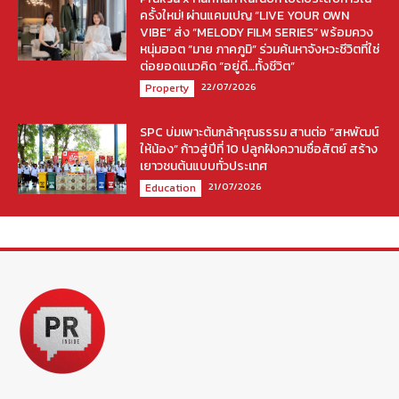
ครั้งใหม่! ผ่านแคมเปญ “LIVE YOUR OWN
VIBE” ส่ง “MELODY FILM SERIES” พร้อมควง
หนุ่มฮอต “มาย ภาคภูมิ” ร่วมค้นหาจังหวะชีวิตที่ใช่
ต่อยอดแนวคิด “อยู่ดี…ทั้งชีวิต”
22/07/2026
Property
SPC บ่มเพาะต้นกล้าคุณธรรม สานต่อ “สหพัฒน์
ให้น้อง” ก้าวสู่ปีที่ 10 ปลูกฝังความซื่อสัตย์ สร้าง
เยาวชนต้นแบบทั่วประเทศ
21/07/2026
Education