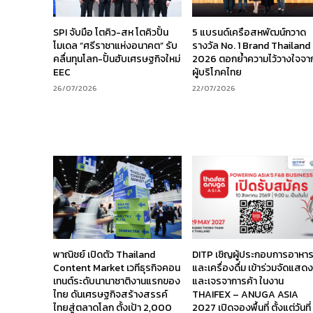
SPI จับมือ โตคิว-สห โตคิวปั้น
5 แบรนด์เครือสหพัฒน์กวาด
โมเดล “ศรีราชาแห่งอนาคต” รับ
รางวัล No. 1 Brand Thailand
คลื่นทุนโลก-ปั้นฮับเศรษฐกิจใหม่
2026 ตอกย้ำความไว้วางใจจา
EEC
ผู้บริโภคไทย
26/07/2026
22/07/2026
พาณิชย์ เปิดตัว Thailand
DITP เชิญผู้ประกอบการอาหา
Content Market เวทีธุรกิจคอน
และเครื่องดื่ม เข้าร่วมจัดแสด
เทนต์ระดับนานาชาติงานแรกของ
และเจรจาการค้า ในงาน
ไทย ดันเศรษฐกิจสร้างสรรค์
THAIFEX – ANUGA ASIA
ไทยสู่ตลาดโลก ตั้งเป้า 2,000
2027 เปิดจองพื้นที่ ตั้งแต่วันที่