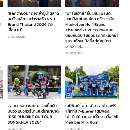
“แลคตาซอย” ตอกย้ำผู้นำตลาด
“ฟาร์มเฮ้าส์” ขึ้นแท่นแบรนด์
นมถั่วเหลือง คว้ารางวัล No. 1
ขนมปังในใจคนไทย คว้ารางวัล
ก
Brand Thailand 2026 ต่อ
Marketeer No. 1 Brand
เนื่อง 11 ปี
Thailand 2026 กวาดคะแนน
นิยมอันดับ 1 ของประเทศ ตอกย้ำ
21/07/2026
แบรนด์ขนมปังที่อยู่คู่คนไทย
มากว่า 44...
21/07/2026
ร
แลคตาซอย ซอยโย่ ร่วมปั้นนัก
เบนิฟิตต์ ไฮโปรตีน แลคโตสฟรี
ง
ปั่นจิ๋ว แข่งทัวร์นาเมนต์นานาชาติ
แท็กทีม 7-Eleven เติมพลัง
“RSR RUNBIKE ON TOUR
โปรตีนให้สายเฮลตี้ในงานวิ่ง “All
SONGKHLA 2026”
Member Milk Run”
17/07/2026
15/07/2026