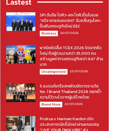
Lastest
SPI จับมือ โตคิว-สห โตคิวปั้นโมเดล
“ศรีราชาแห่งอนาคต” รับคลื่นทุนโลก-
ปั้นฮับเศรษฐกิจใหม่ EEC
26/07/2026
Business
พาณิชย์ปลื้ม! TCEX 2026 ปิดฉากยิ่ง
ใหญ่ ดึงผู้ร่วมงานกว่า 35,000 คน
สร้างมูลค่าทางเศรษฐกิจกว่า 647 ล้าน
บาท
22/07/2026
Uncategorized
5 แบรนด์เครือสหพัฒน์กวาดรางวัล
No. 1 Brand Thailand 2026 ตอกย้ำ
ความไว้วางใจจากผู้บริโภคไทย
22/07/2026
Brand Move
Pruksa x Harman Kardon เปิด
ประสบการณ์ครั้งใหม่! ผ่านแคมเปญ
“LIVE YOUR OWN VIBE” ส่ง