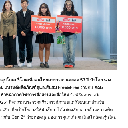
นค้าอุปโภคบริโภคเพื่อคนไทยมายาวนานตลอด 57 ปี นำโดย นาง
งาม แบรนด์ผลิตภัณฑ์ดูแลเส้นผม
Free&Free
ร่วมกับ
คณะ
 หัวหน้าภาควิชาการสื่อสารและสื่อใหม่
จัดพิธีมอบรางวัล
2026” กิจกรรมประกวดสร้างสรรค์ภาพยนตร์โฆษณาสำหรับ
ผมเสีย เพื่อเปิดโอกาสให้นักศึกษาได้แสดงศักยภาพด้านความคิด
สารกับ Gen Z” ถ่ายทอดมุมมองการดูแลเส้นผมในสไตล์คนรุ่นใหม่