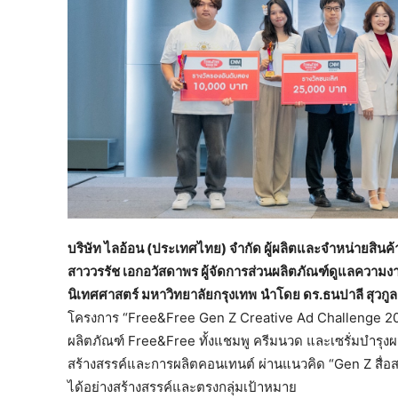
บริษัท ไลอ้อน (ประเทศไทย) จำกัด ผู้ผลิตและจำหน่ายสิ
สาววรรัช เอกอวัสดาพร ผู้จัดการส่วนผลิตภัณฑ์ดูแลความ
นิเทศศาสตร์ มหาวิทยาลัยกรุงเทพ
นำโดย ดร.ธนปาลี สุวกูล
โครงการ “Free&Free Gen Z Creative Ad Challenge 
ผลิตภัณฑ์ Free&Free ทั้งแชมพู ครีมนวด และเซรั่มบำรุง
สร้างสรรค์และการผลิตคอนเทนต์ ผ่านแนวคิด “Gen Z สื่อ
ได้อย่างสร้างสรรค์และตรงกลุ่มเป้าหมาย