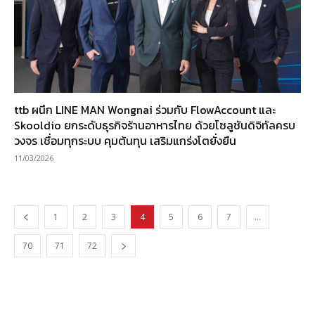
ttb ผนึก LINE MAN Wongnai ร่วมกับ FlowAccount และ
Skooldio ยกระดับธุรกิจร้านอาหารไทย ด้วยโซลูชันดิจิทัลครบ
วงจร เชื่อมทุกระบบ คุมต้นทุน เสริมแกร่งโตยั่งยืน
11/03/2026
1
2
3
4
5
6
7
…
70
71
72