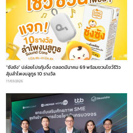
“ซังซัง” ปล่อยโปรคุ้มจึ้ง ตลอดมีนาคม 69 พร้อมชวนโชว์รีวิว
ลุ้นลำโพงบลูทูธ 10 รางวัล
11/03/2026