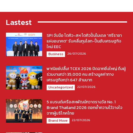
Lastest
SPI จับมือ โตคิว-สห โตคิวปั้นโมเดล “ศรีราชา
แห่งอนาคต” รับคลื่นทุนโลก-ปั้นฮับเศรษฐกิจ
ใหม่ EEC
26/07/2026
Business
พาณิชย์ปลื้ม! TCEX 2026 ปิดฉากยิ่งใหญ่ ดึงผู้
ร่วมงานกว่า 35,000 คน สร้างมูลค่าทาง
เศรษฐกิจกว่า 647 ล้านบาท
22/07/2026
Uncategorized
5 แบรนด์เครือสหพัฒน์กวาดรางวัล No. 1
Brand Thailand 2026 ตอกย้ำความไว้วางใจ
จากผู้บริโภคไทย
22/07/2026
Brand Move