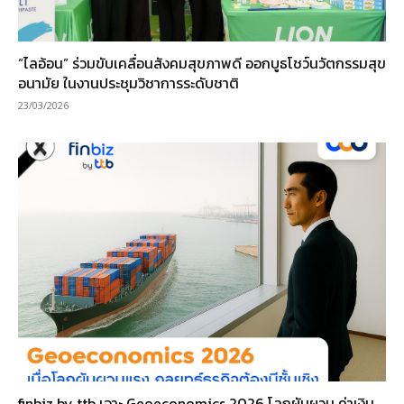
“ไลอ้อน” ร่วมขับเคลื่อนสังคมสุขภาพดี ออกบูธโชว์นวัตกรรมสุข
อนามัย ในงานประชุมวิชาการระดับชาติ
23/03/2026
finbiz by ttb เจาะ Geoeconomics 2026 โลกผันผวน ค่าเงิน