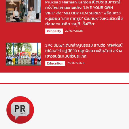
Pruksa x Harman Kardon เปิดประสบการณ์
ครั้งใหม่! ผ่านแคมเปญ “LIVE YOUR OWN
VIBE” ส่ง “MELODY FILM SERIES” พร้อมควง
หนุ่มฮอต “มาย ภาคภูมิ” ร่วมค้นหาจังหวะชีวิตที่ใช่
ต่อยอดแนวคิด “อยู่ดี…ทั้งชีวิต”
22/07/2026
Property
SPC บ่มเพาะต้นกล้าคุณธรรม สานต่อ “สหพัฒน์
ให้น้อง” ก้าวสู่ปีที่ 10 ปลูกฝังความซื่อสัตย์ สร้าง
เยาวชนต้นแบบทั่วประเทศ
21/07/2026
Education