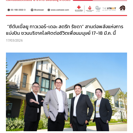
“ซีดับเบิ้ลยู ทาวเวอร์-เดอะ สตรีท รัชดา” สานต่อพลังแห่งการ
แบ่งปัน ชวนบริจาคโลหิตต่อชีวิตเพื่อนมนุษย์ 17-18 มี.ค. นี้
17/03/2026