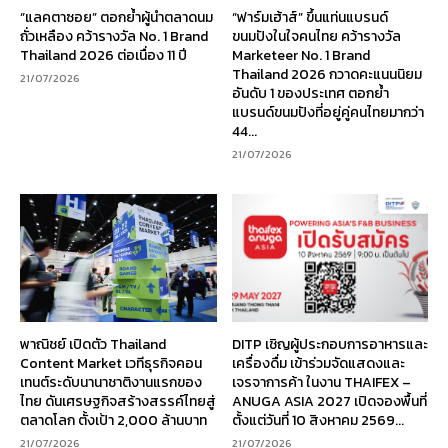
“แลคตาซอย” ตอกย้ำผู้นำตลาดนม
“ฟาร์มเฮ้าส์” ขึ้นแท่นแบรนด์
ถั่วเหลือง คว้ารางวัล No. 1 Brand
ขนมปังในใจคนไทย คว้ารางวัล
Thailand 2026 ต่อเนื่อง 11 ปี
Marketeer No. 1 Brand
Thailand 2026 กวาดคะแนนนิยม
21/07/2026
อันดับ 1 ของประเทศ ตอกย้ำ
แบรนด์ขนมปังที่อยู่คู่คนไทยมากว่า
44...
21/07/2026
พาณิชย์ เปิดตัว Thailand
DITP เชิญผู้ประกอบการอาหารและ
Content Market เวทีธุรกิจคอน
เครื่องดื่ม เข้าร่วมจัดแสดงและ
เทนต์ระดับนานาชาติงานแรกของ
เจรจาการค้า ในงาน THAIFEX –
ไทย ดันเศรษฐกิจสร้างสรรค์ไทยสู่
ANUGA ASIA 2027 เปิดจองพื้นที่
ตลาดโลก ตั้งเป้า 2,000 ล้านบาท
ตั้งแต่วันที่ 10 สิงหาคม 2569...
21/07/2026
21/07/2026