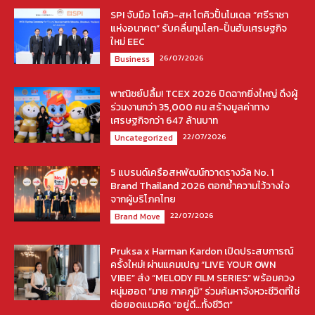
SPI จับมือ โตคิว-สห โตคิวปั้นโมเดล “ศรีราชา
แห่งอนาคต” รับคลื่นทุนโลก-ปั้นฮับเศรษฐกิจ
ใหม่ EEC
26/07/2026
Business
พาณิชย์ปลื้ม! TCEX 2026 ปิดฉากยิ่งใหญ่ ดึงผู้
ร่วมงานกว่า 35,000 คน สร้างมูลค่าทาง
เศรษฐกิจกว่า 647 ล้านบาท
22/07/2026
Uncategorized
5 แบรนด์เครือสหพัฒน์กวาดรางวัล No. 1
Brand Thailand 2026 ตอกย้ำความไว้วางใจ
จากผู้บริโภคไทย
22/07/2026
Brand Move
Pruksa x Harman Kardon เปิดประสบการณ์
ครั้งใหม่! ผ่านแคมเปญ “LIVE YOUR OWN
VIBE” ส่ง “MELODY FILM SERIES” พร้อมควง
หนุ่มฮอต “มาย ภาคภูมิ” ร่วมค้นหาจังหวะชีวิตที่ใช่
ต่อยอดแนวคิด “อยู่ดี…ทั้งชีวิต”