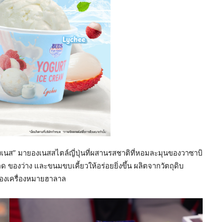
งเนส” มายองเนสสไตล์ญี่ปุ่นที่ผสานรสชาติที่หอมละมุนของวาซาบิ
ด ของว่าง และขนมขบเคี้ยวให้อร่อยยิ่งขึ้น ผลิตจากวัตถุดิบ
บรองเครื่องหมายฮาลาล