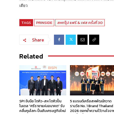
เดียว
TAGS
PRINSIDE
สหกรุ๊ป แฟร์ & เฟส ครั้งที่ 30
Share
Related
SPI จับมือ โตคิว-สห โตคิวปั้น
5 แบรนด์เครือสหพัฒน์กวาด
โมเดล “ศรีราชาแห่งอนาคต” รับ
รางวัล No. 1 Brand Thailand
คลื่นทุนโลก-ปั้นฮับเศรษฐกิจใหม่
2026 ตอกย้ำความไว้วางใจจา