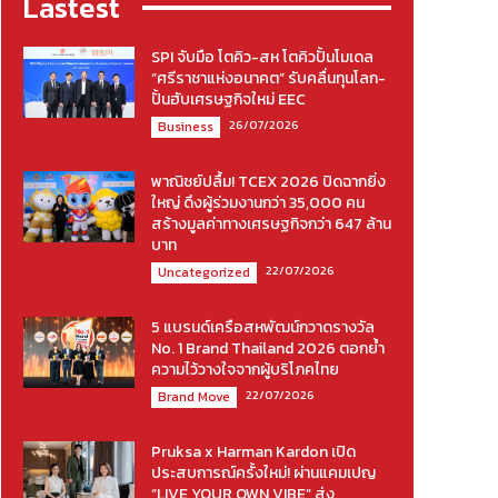
Lastest
SPI จับมือ โตคิว-สห โตคิวปั้นโมเดล
“ศรีราชาแห่งอนาคต” รับคลื่นทุนโลก-
ปั้นฮับเศรษฐกิจใหม่ EEC
26/07/2026
Business
พาณิชย์ปลื้ม! TCEX 2026 ปิดฉากยิ่ง
ใหญ่ ดึงผู้ร่วมงานกว่า 35,000 คน
สร้างมูลค่าทางเศรษฐกิจกว่า 647 ล้าน
บาท
22/07/2026
Uncategorized
5 แบรนด์เครือสหพัฒน์กวาดรางวัล
No. 1 Brand Thailand 2026 ตอกย้ำ
ความไว้วางใจจากผู้บริโภคไทย
22/07/2026
Brand Move
Pruksa x Harman Kardon เปิด
ประสบการณ์ครั้งใหม่! ผ่านแคมเปญ
“LIVE YOUR OWN VIBE” ส่ง