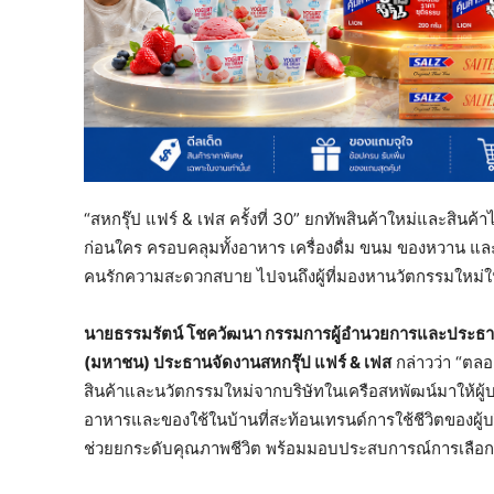
“สหกรุ๊ป แฟร์ & เฟส ครั้งที่ 30” ยกทัพสินค้าใหม่และสินค
ก่อนใคร ครอบคลุมทั้งอาหาร เครื่องดื่ม ขนม ของหวาน และส
คนรักความสะดวกสบาย ไปจนถึงผู้ที่มองหานวัตกรรมใหม่ใ
นายธรรมรัตน์ โชควัฒนา กรรมการผู้อำนวยการและประธานกรร
(มหาชน) ประธานจัดงานสหกรุ๊ป แฟร์
& เฟส
กล่าวว่า “ตลอด
สินค้าและนวัตกรรมใหม่จากบริษัทในเครือสหพัฒน์มาให้ผู้บร
อาหารและของใช้ในบ้านที่สะท้อนเทรนด์การใช้ชีวิตของผู้
ช่วยยกระดับคุณภาพชีวิต พร้อมมอบประสบการณ์การเลือกซื้