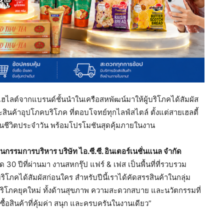
้าไฮไลต์จากแบรนด์ชั้นนำในเครือสหพัฒน์มาให้ผู้บริโภคได้สัมผัส
ินค้าอุปโภคบริโภค ที่ตอบโจทย์ทุกไลฟ์สไตล์ ตั้งแต่สายเฮลตี้
นชีวิตประจำวัน พร้อมโปรโมชันสุดคุ้มภายในงาน
มการบริหาร บริษัท ไอ.ซี.ซี. อินเตอร์เนชั่นแนล จำกัด
 30 ปีที่ผ่านมา งานสหกรุ๊ป แฟร์ & เฟส เป็นพื้นที่ที่รวบรวม
ิโภคได้สัมผัสก่อนใคร สำหรับปีนี้เราได้คัดสรรสินค้าในกลุ่ม
บริโภคยุคใหม่ ทั้งด้านสุขภาพ ความสะดวกสบาย และนวัตกรรมที่
อสินค้าที่คุ้มค่า สนุก และครบครันในงานเดียว”