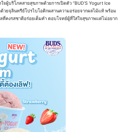
อาใจผู้บริโภคสายสุขภาพด้วยการเปิดตัว “BUD’S Yogurt Ice
ักด้วยจุลินทรีย์โปรไบโอติกผสานความอร่อยจากผลไม้แท้ พร้อม
ที่คงรสชาติอร่อยเต็มคำ ตอบโจทย์ผู้ที่ใส่ใจสุขภาพแต่ไม่อยาก