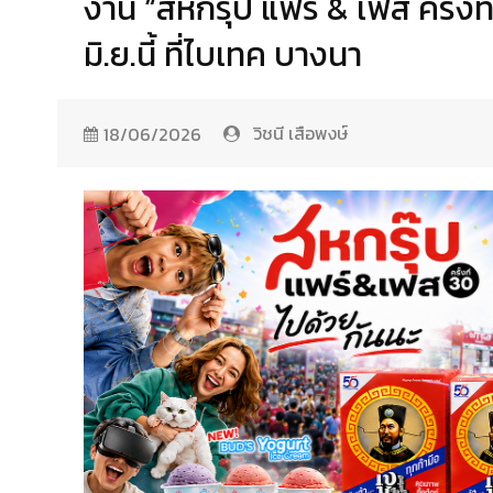
งาน “สหกรุ๊ป แฟร์ & เฟส ครั้งที
มิ.ย.นี้ ที่ไบเทค บางนา
วิชนี เสือพงษ์
18/06/2026