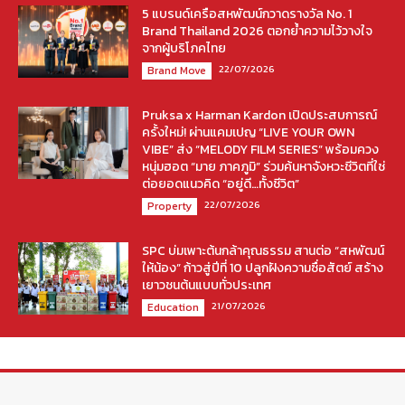
5 แบรนด์เครือสหพัฒน์กวาดรางวัล No. 1
Brand Thailand 2026 ตอกย้ำความไว้วางใจ
จากผู้บริโภคไทย
22/07/2026
Brand Move
Pruksa x Harman Kardon เปิดประสบการณ์
ครั้งใหม่! ผ่านแคมเปญ “LIVE YOUR OWN
VIBE” ส่ง “MELODY FILM SERIES” พร้อมควง
หนุ่มฮอต “มาย ภาคภูมิ” ร่วมค้นหาจังหวะชีวิตที่ใช่
ต่อยอดแนวคิด “อยู่ดี…ทั้งชีวิต”
22/07/2026
Property
SPC บ่มเพาะต้นกล้าคุณธรรม สานต่อ “สหพัฒน์
ให้น้อง” ก้าวสู่ปีที่ 10 ปลูกฝังความซื่อสัตย์ สร้าง
เยาวชนต้นแบบทั่วประเทศ
21/07/2026
Education