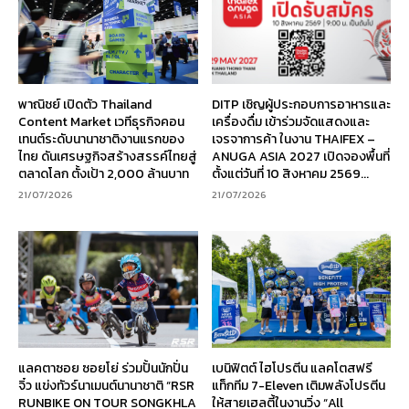
พาณิชย์ เปิดตัว Thailand
DITP เชิญผู้ประกอบการอาหารและ
Content Market เวทีธุรกิจคอน
เครื่องดื่ม เข้าร่วมจัดแสดงและ
เทนต์ระดับนานาชาติงานแรกของ
เจรจาการค้า ในงาน THAIFEX –
ไทย ดันเศรษฐกิจสร้างสรรค์ไทยสู่
ANUGA ASIA 2027 เปิดจองพื้นที่
ตลาดโลก ตั้งเป้า 2,000 ล้านบาท
ตั้งแต่วันที่ 10 สิงหาคม 2569...
21/07/2026
21/07/2026
แลคตาซอย ซอยโย่ ร่วมปั้นนักปั่น
เบนิฟิตต์ ไฮโปรตีน แลคโตสฟรี
จิ๋ว แข่งทัวร์นาเมนต์นานาชาติ “RSR
แท็กทีม 7-Eleven เติมพลังโปรตีน
RUNBIKE ON TOUR SONGKHLA
ให้สายเฮลตี้ในงานวิ่ง “All