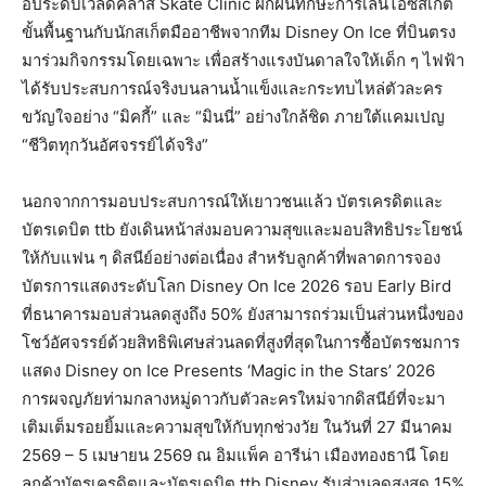
อประดับเวิลด์คลาส Skate Clinic ฝึกฝนทักษะการเล่นไอซ์สเก็ต
ขั้นพื้นฐานกับนักสเก็ตมืออาชีพจากทีม Disney On Ice ที่บินตรง
มาร่วมกิจกรรมโดยเฉพาะ เพื่อสร้างแรงบันดาลใจให้เด็ก ๆ ไฟฟ้า
ได้รับประสบการณ์จริงบนลานน้ำแข็งและกระทบไหล่ตัวละคร
ขวัญใจอย่าง “มิคกี้” และ “มินนี่” อย่างใกล้ชิด ภายใต้แคมเปญ
“ชีวิตทุกวันอัศจรรย์ได้จริง”
นอกจากการมอบประสบการณ์ให้เยาวชนแล้ว บัตรเครดิตและ
บัตรเดบิต ttb ยังเดินหน้าส่งมอบความสุขและมอบสิทธิประโยชน์
ให้กับแฟน ๆ ดิสนีย์อย่างต่อเนื่อง สำหรับลูกค้าที่พลาดการจอง
บัตรการแสดงระดับโลก Disney On Ice 2026 รอบ Early Bird
ที่ธนาคารมอบส่วนลดสูงถึง 50% ยังสามารถร่วมเป็นส่วนหนึ่งของ
โชว์อัศจรรย์ด้วยสิทธิพิเศษส่วนลดที่สูงที่สุดในการซื้อบัตรชมการ
แสดง Disney on Ice Presents ‘Magic in the Stars’ 2026
การผจญภัยท่ามกลางหมู่ดาวกับตัวละครใหม่จากดิสนีย์ที่จะมา
เติมเต็มรอยยิ้มและความสุขให้กับทุกช่วงวัย ในวันที่ 27 มีนาคม
2569 – 5 เมษายน 2569 ณ อิมแพ็ค อารีน่า เมืองทองธานี โดย
ลูกค้าบัตรเครดิตและบัตรเดบิต ttb Disney รับส่วนลดสูงสุด 15%