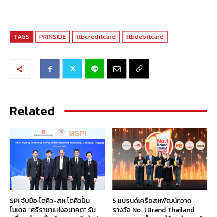
TAGS
PRINSIDE
ttbcreditcard
ttbdebitcard
Related
SPI จับมือ โตคิว-สห โตคิวปั้น
5 แบรนด์เครือสหพัฒน์กวาด
โมเดล “ศรีราชาแห่งอนาคต” รับ
รางวัล No. 1 Brand Thailand