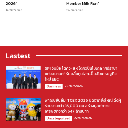
2026”
Member Milk Run”
17/07/2026
15/07/2026
Lastest
SPI จับมือ โตคิว-สห โตคิวปั้นโมเดล “ศรีราชา
แห่งอนาคต” รับคลื่นทุนโลก-ปั้นฮับเศรษฐกิจ
ใหม่ EEC
26/07/2026
Business
พาณิชย์ปลื้ม! TCEX 2026 ปิดฉากยิ่งใหญ่ ดึงผู้
ร่วมงานกว่า 35,000 คน สร้างมูลค่าทาง
เศรษฐกิจกว่า 647 ล้านบาท
22/07/2026
Uncategorized