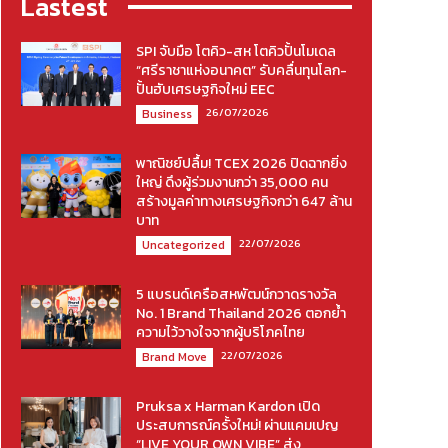
Lastest
SPI จับมือ โตคิว-สห โตคิวปั้นโมเดล
“ศรีราชาแห่งอนาคต” รับคลื่นทุนโลก-
ปั้นฮับเศรษฐกิจใหม่ EEC
26/07/2026
Business
พาณิชย์ปลื้ม! TCEX 2026 ปิดฉากยิ่ง
ใหญ่ ดึงผู้ร่วมงานกว่า 35,000 คน
สร้างมูลค่าทางเศรษฐกิจกว่า 647 ล้าน
บาท
22/07/2026
Uncategorized
5 แบรนด์เครือสหพัฒน์กวาดรางวัล
No. 1 Brand Thailand 2026 ตอกย้ำ
ความไว้วางใจจากผู้บริโภคไทย
22/07/2026
Brand Move
Pruksa x Harman Kardon เปิด
ประสบการณ์ครั้งใหม่! ผ่านแคมเปญ
“LIVE YOUR OWN VIBE” ส่ง