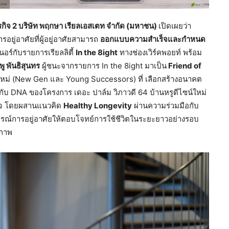
รกิจ 2 บริษัท พฤกษา เรียลเอสเตท จำกัด (มหาชน)
เปิดเผยว่า
ยู่อาศัยที่ผู้อยู่อาศัยสามารถ
ออกแบบความสำเร็จและกำหนด
ร์กับรายการเรียลลิตี้
In the 8ight
ทางช่องเวิร์คพอยท์ พร้อม
พู พันธิสุนทร
ผู้ชนะจากรายการ In the 8ight มาเป็น
Friend of
ใหม่ (New Gen และ Young Successors) ที่ เลือกสร้างอนาคต
กับ DNA ของโครงการ เดอะ ปาล์ม วิภาวดี 64 บ้านหรูดีไซน์ใหม่
ร็จ โดยผสานแนวคิด
Healthy Longevity
ผ่านความร่วมมือกับ
รณ์การอยู่อาศัยให้ตอบโจทย์การใช้ชีวิตในระยะยาวอย่างรอบ
ขภาพ