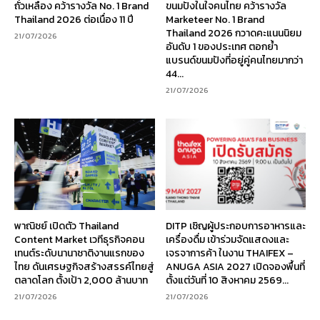
ถั่วเหลือง คว้ารางวัล No. 1 Brand
ขนมปังในใจคนไทย คว้ารางวัล
Thailand 2026 ต่อเนื่อง 11 ปี
Marketeer No. 1 Brand
Thailand 2026 กวาดคะแนนนิยม
21/07/2026
อันดับ 1 ของประเทศ ตอกย้ำ
แบรนด์ขนมปังที่อยู่คู่คนไทยมากว่า
44...
21/07/2026
พาณิชย์ เปิดตัว Thailand
DITP เชิญผู้ประกอบการอาหารและ
Content Market เวทีธุรกิจคอน
เครื่องดื่ม เข้าร่วมจัดแสดงและ
เทนต์ระดับนานาชาติงานแรกของ
เจรจาการค้า ในงาน THAIFEX –
ไทย ดันเศรษฐกิจสร้างสรรค์ไทยสู่
ANUGA ASIA 2027 เปิดจองพื้นที่
ตลาดโลก ตั้งเป้า 2,000 ล้านบาท
ตั้งแต่วันที่ 10 สิงหาคม 2569...
21/07/2026
21/07/2026