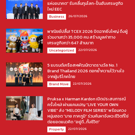
แห่งอนาคต” รับคลื่นทุนโลก-ปั้นฮับเศรษฐกิจ
ใหม่ EEC
26/07/2026
Business
พาณิชย์ปลื้ม! TCEX 2026 ปิดฉากยิ่งใหญ่ ดึงผู้
ร่วมงานกว่า 35,000 คน สร้างมูลค่าทาง
เศรษฐกิจกว่า 647 ล้านบาท
22/07/2026
Uncategorized
5 แบรนด์เครือสหพัฒน์กวาดรางวัล No. 1
Brand Thailand 2026 ตอกย้ำความไว้วางใจ
จากผู้บริโภคไทย
22/07/2026
Brand Move
Pruksa x Harman Kardon เปิดประสบการณ์
ครั้งใหม่! ผ่านแคมเปญ “LIVE YOUR OWN
VIBE” ส่ง “MELODY FILM SERIES” พร้อมควง
หนุ่มฮอต “มาย ภาคภูมิ” ร่วมค้นหาจังหวะชีวิตที่ใช่
ต่อยอดแนวคิด “อยู่ดี…ทั้งชีวิต”
22/07/2026
Property