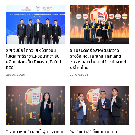
SPI จับมือ โตคิว-สห โตคิวปั้น
5 แบรนด์เครือสหพัฒน์กวาด
โมเดล “ศรีราชาแห่งอนาคต” รับ
รางวัล No. 1 Brand Thailand
คลื่นทุนโลก-ปั้นฮับเศรษฐกิจใหม่
2026 ตอกย้ำความไว้วางใจจากผู้
EEC
บริโภคไทย
26/07/2026
22/07/2026
“แลคตาซอย” ตอกย้ำผู้นำตลาดนม
“ฟาร์มเฮ้าส์” ขึ้นแท่นแบรนด์