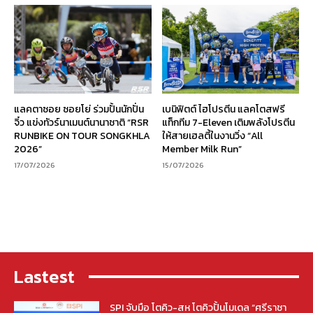
แลคตาซอย ซอยโย่ ร่วมปั้นนักปั่น
เบนิฟิตต์ ไฮโปรตีน แลคโตสฟรี
จิ๋ว แข่งทัวร์นาเมนต์นานาชาติ “RSR
แท็กทีม 7-Eleven เติมพลังโปรตีน
RUNBIKE ON TOUR SONGKHLA
ให้สายเฮลตี้ในงานวิ่ง “All
2026”
Member Milk Run”
17/07/2026
15/07/2026
Lastest
SPI จับมือ โตคิว-สห โตคิวปั้นโมเดล “ศรีราชา