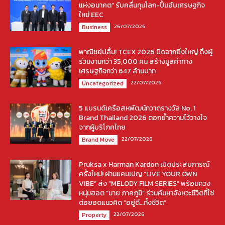
แห่งอนาคต” รับคลื่นทุนโลก-ปั้นฮับเศรษฐกิจ
ใหม่ EEC
26/07/2026
Business
พาณิชย์ปลื้ม! TCEX 2026 ปิดฉากยิ่งใหญ่ ดึงผู้
ร่วมงานกว่า 35,000 คน สร้างมูลค่าทาง
เศรษฐกิจกว่า 647 ล้านบาท
22/07/2026
Uncategorized
5 แบรนด์เครือสหพัฒน์กวาดรางวัล No. 1
Brand Thailand 2026 ตอกย้ำความไว้วางใจ
จากผู้บริโภคไทย
22/07/2026
Brand Move
Pruksa x Harman Kardon เปิดประสบการณ์
ครั้งใหม่! ผ่านแคมเปญ “LIVE YOUR OWN
VIBE” ส่ง “MELODY FILM SERIES” พร้อมควง
หนุ่มฮอต “มาย ภาคภูมิ” ร่วมค้นหาจังหวะชีวิตที่ใช่
ต่อยอดแนวคิด “อยู่ดี…ทั้งชีวิต”
22/07/2026
Property