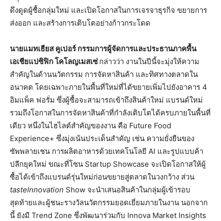
ดึงดูดผู้ซื้อกลุ่มใหม่ และเปิดโอกาสในการเจรจาธุรกิจ ขยายการ
ส่งออก และสร้างการเติบโตอย่างก้าวกระโดด
นายแมทเธียส คูเปอร์ กรรมการผู้จัดการและประธานภาคพื้น
เอเชียแปซิฟิก โคโลญเมสเซ่
กล่าวว่า งานในปีนี้จะมุ่งให้ความ
สำคัญในด้านนวัตกรรม การจัดหาสินค้า และทิศทางตลาดใน
อนาคต โดยเฉพาะภายในพื้นที่ใหม่ที่ได้ขยายเพิ่มไปยังอาคาร 4
อิมแพ็ค ฟอรั่ม ซึ่งผู้ซื้อจะสามารถเข้าถึงสินค้าใหม่ แบรนด์ใหม่
รวมถึงโอกาสในการจัดหาสินค้าที่กำลังเติบโตได้ครบภายในพื้นที่
เดียว หนึ่งในไฮไลต์สำคัญของงาน คือ Future Food
Experience+ ซึ่งมุ่งเน้นประเด็นสำคัญ เช่น ความยั่งยืนของ
ซัพพลายเชน การผลิตอาหารด้วยเทคโนโลยี AI และรูปแบบค้า
ปลีกยุคใหม่ ขณะที่โซน Startup Showcase จะเปิดโอกาสให้ผู้
ซื้อได้เข้าถึงแบรนด์รุ่นใหม่ก่อนขยายสู่ตลาดในวงกว้าง ส่วน
tasteInnovation
Show จะนำเสนอสินค้าในกลุ่มผู้เข้ารอบ
สุดท้ายและผู้ชนะรางวัลนวัตกรรมยอดเยี่ยมภายในงาน นอกจาก
นี้ ยังมี Trend Zone ซึ่งพัฒนาร่วมกับ Innova Market Insights