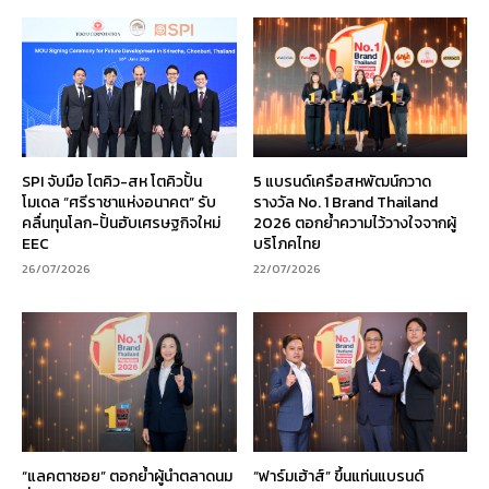
SPI จับมือ โตคิว-สห โตคิวปั้น
5 แบรนด์เครือสหพัฒน์กวาด
โมเดล “ศรีราชาแห่งอนาคต” รับ
รางวัล No. 1 Brand Thailand
คลื่นทุนโลก-ปั้นฮับเศรษฐกิจใหม่
2026 ตอกย้ำความไว้วางใจจากผู้
EEC
บริโภคไทย
26/07/2026
22/07/2026
“แลคตาซอย” ตอกย้ำผู้นำตลาดนม
“ฟาร์มเฮ้าส์” ขึ้นแท่นแบรนด์