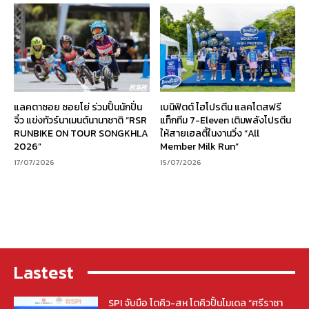
แลคตาซอย ซอยโย่ ร่วมปั้นนักปั่น
เบนิฟิตต์ ไฮโปรตีน แลคโตสฟรี
จิ๋ว แข่งทัวร์นาเมนต์นานาชาติ “RSR
แท็กทีม 7-Eleven เติมพลังโปรตีน
RUNBIKE ON TOUR SONGKHLA
ให้สายเฮลตี้ในงานวิ่ง “All
2026”
Member Milk Run”
17/07/2026
15/07/2026
Lastest
SPI จับมือ โตคิว-สห โตคิวปั้นโมเดล “ศรีราชา