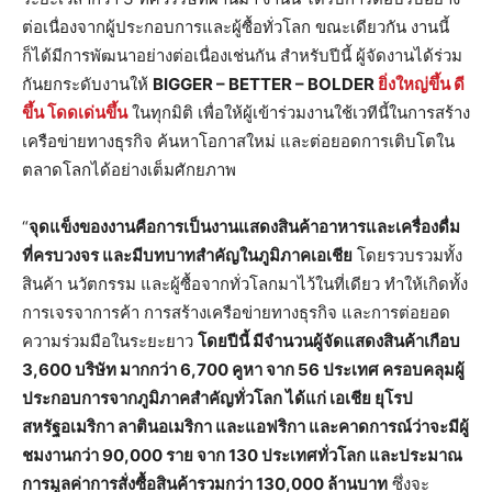
ต่อเนื่องจากผู้ประกอบการและผู้ซื้อทั่วโลก ขณะเดียวกัน งานนี้
ก็ได้มีการพัฒนาอย่างต่อเนื่องเช่นกัน สำหรับปีนี้ ผู้จัดงานได้ร่วม
กันยกระดับงานให้
BIGGER – BETTER – BOLDER
ยิ่งใหญ่ขึ้น ดี
ขึ้น โดดเด่นขึ้น
ในทุกมิติ เพื่อให้ผู้เข้าร่วมงานใช้เวทีนี้ในการสร้าง
เครือข่ายทางธุรกิจ ค้นหาโอกาสใหม่ และต่อยอดการเติบโตใน
ตลาดโลกได้อย่างเต็มศักยภาพ
“
จุดแข็งของงานคือการเป็นงานแสดงสินค้าอาหารและเครื่องดื่ม
ที่ครบวงจร และมีบทบาทสำคัญในภูมิภาคเอเชีย
โดยรวบรวมทั้ง
สินค้า นวัตกรรม และผู้ซื้อจากทั่วโลกมาไว้ในที่เดียว ทำให้เกิดทั้ง
การเจรจาการค้า การสร้างเครือข่ายทางธุรกิจ และการต่อยอด
ความร่วมมือในระยะยาว
โดย
ปีนี้ มีจำนวนผู้จัดแสดงสินค้าเกือบ
3,600 บริษัท มากกว่า 6,700 คูหา จาก 56 ประเทศ
ครอบคลุมผู้
ประกอบการจากภูมิภาคสำคัญทั่วโลก ได้แก่ เอเชีย ยุโรป
สหรัฐอเมริกา ลาตินอเมริกา และแอฟริกา
และคาดการณ์ว่าจะมีผู้
ชมงานกว่า
90,000 ราย จาก 130 ประเทศทั่วโลก และประมาณ
การ
มูลค่าการสั่งซื้อสินค้ารวมกว่า
130,000
ล้านบาท
ซึ่งจะ