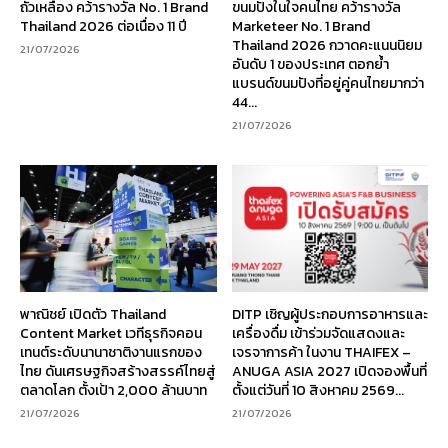
ถั่วเหลือง คว้ารางวัล No. 1 Brand
ขนมปังในใจคนไทย คว้ารางวัล
Thailand 2026 ต่อเนื่อง 11 ปี
Marketeer No. 1 Brand
Thailand 2026 กวาดคะแนนนิยม
21/07/2026
อันดับ 1 ของประเทศ ตอกย้ำ
แบรนด์ขนมปังที่อยู่คู่คนไทยมากว่า
44...
21/07/2026
พาณิชย์ เปิดตัว Thailand
DITP เชิญผู้ประกอบการอาหารและ
Content Market เวทีธุรกิจคอน
เครื่องดื่ม เข้าร่วมจัดแสดงและ
เทนต์ระดับนานาชาติงานแรกของ
เจรจาการค้า ในงาน THAIFEX –
ไทย ดันเศรษฐกิจสร้างสรรค์ไทยสู่
ANUGA ASIA 2027 เปิดจองพื้นที่
ตลาดโลก ตั้งเป้า 2,000 ล้านบาท
ตั้งแต่วันที่ 10 สิงหาคม 2569...
21/07/2026
21/07/2026