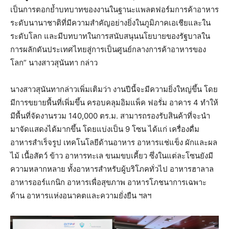
เป็นการตอกย้ำบทบาทของงานในฐานะแพลตฟอร์มการค้าอาหาร
ระดับนานาชาติที่มีความสำคัญอย่างยิ่งในภูมิภาคเอเชียและใน
ระดับโลก และมีบทบาทในการสนับสนุนนโยบายของรัฐบาลใน
การผลักดันประเทศไทยสู่การเป็นศูนย์กลางการค้าอาหารของ
โลก” นางสาวสุนันทา กล่าว
นางสาวสุนันทากล่าวเพิ่มเติมว่า งานปีนี้จะมีความยิ่งใหญ่ขึ้น โดย
มีการขยายพื้นที่เพิ่มขึ้น ครอบคลุมอิมแพ็ค ฟอรั่ม อาคาร 4 ทำให้
มีพื้นที่จัดงานรวม 140,000 ตร.ม. สามารถรองรับสินค้าที่จะนำ
มาจัดแสดงได้มากขึ้น โดยแบ่งเป็น 9 โซน ได้แก่ เครื่องดื่ม
อาหารสำเร็จรูป เทคโนโลยีด้านอาหาร อาหารแช่แข็ง ผักและผล
ไม้ เนื้อสัตว์ ข้าว อาหารทะเล ขนมขบเคี้ยว ซึ่งในแต่ละโซนยังมี
ความหลากหลาย ทั้งอาหารสำหรับผู้บริโภคทั่วไป อาหารฮาลาล
อาหารออร์แกนิก อาหารเพื่อสุขภาพ อาหารโภชนาการเฉพาะ
ด้าน อาหารแห่งอนาคตและความยั่งยืน ฯลฯ