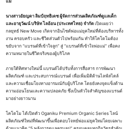
แม่
นางสาวอัยญดา ลิมป์ฤทธิเดช ผู้จัดการส่วนผลิตภัณฑ์ดูแลเด็ก
และอายุวัฒน์ บริษัท ไลอ้อน (ประเทศไทย) จำกัด
เปิดเผยว่า
กลยุทธ์ New Move เกิดจากอินไซต์พ่อแม่ยุคใหม่ที่ต้องบริหารทั้ง
งาน ครอบครัว และชีวิตส่วนตัวไปพร้อมกัน ทำให้โคโดโมต้อง
ขยับจาก “แบรนด์ที่เข้าใจลูก” สู่ “แบรนด์ที่เข้าใจพ่อแม่” เพื่อคง
ความหมายในชีวิตจริงของผู้บริโภค
ภายใต้ทิศทางใหม่นี้ แบรนด์ได้ปรับทั้งการสื่อสาร การพัฒนา
ผลิตภัณฑ์ และประสบการณ์แบรนด์ เพื่อเพิ่มมิติด้านไลฟ์สไตล์
และความเชื่อมโยงทางอารมณ์กับผู้บริโภค โดยยังคงจุดแข็งด้าน
ความอ่อนโยนและความปลอดภัย ซึ่งเป็นหัวใจสำคัญของแบรนด์
มาอย่างยาวนาน
โคโดโม ได้เปิดตัว Oganiku Premium Organic Series ไลน์
ผลิตภัณฑ์ใหม่ที่พัฒนาขึ้นเพื่อตอบโจทย์พ่อแม่ยุคใหม่โดยเฉพาะ
ด้วยแนวคิด “5 พลังการดูแลครบลูป” ครอบคลุมทุกกิจวัตรสำคัญ