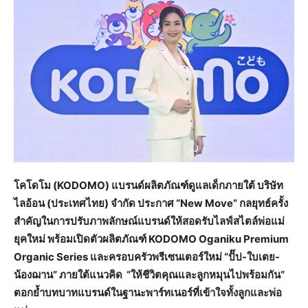
โคโดโม (
KODOMO) แบรนด์ผลิตภัณฑ์ดูแลเด็กภายใต้ บริษัท
ไลอ้อน (ประเทศไทย) จำกัด ประกาศ “New Move” กลยุทธ์ครั้ง
สำคัญในการปรับภาพลักษณ์แบรนด์ให้สอดรับไลฟ์สไตล์พ่อแม่
ยุคใหม่ พร้อมเปิดตัวผลิตภัณฑ์ KODOMO Oganiku Premium
Organic Series และครอบครัวพรีเซนเตอร์ใหม่ “ปั๊ป-ใบเตย-
น้องฌาน” ภายใต้แนวคิด “ให้ชีวิตคุณและลูกหมุนไปพร้อมกัน”
ตอกย้ำบทบาทแบรนด์ในฐานะพาร์ทเนอร์ที่เข้าใจทั้งลูกและพ่อ