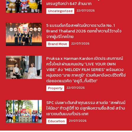
เศรษฐกิจกว่า 647 ล้านบาท
22/07/2026
Uncategorized
5 แบรนด์เครือสหพัฒน์กวาดรางวัล No. 1
Brand Thailand 2026 ตอกย้ำความไว้วางใจ
จากผู้บริโภคไทย
22/07/2026
Brand Move
Pruksa x Harman Kardon เปิดประสบการณ์
ครั้งใหม่! ผ่านแคมเปญ “LIVE YOUR OWN
VIBE” ส่ง “MELODY FILM SERIES” พร้อมควง
หนุ่มฮอต “มาย ภาคภูมิ” ร่วมค้นหาจังหวะชีวิตที่ใช่
ต่อยอดแนวคิด “อยู่ดี…ทั้งชีวิต”
22/07/2026
Property
SPC บ่มเพาะต้นกล้าคุณธรรม สานต่อ “สหพัฒน์
ให้น้อง” ก้าวสู่ปีที่ 10 ปลูกฝังความซื่อสัตย์ สร้าง
เยาวชนต้นแบบทั่วประเทศ
21/07/2026
Education