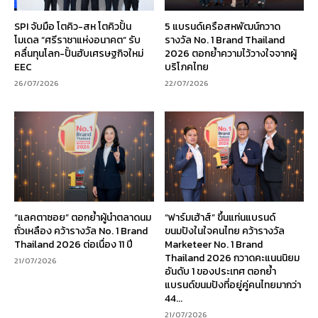
SPI จับมือ โตคิว-สห โตคิวปั้น
5 แบรนด์เครือสหพัฒน์กวาด
โมเดล “ศรีราชาแห่งอนาคต” รับ
รางวัล No. 1 Brand Thailand
คลื่นทุนโลก-ปั้นฮับเศรษฐกิจใหม่
2026 ตอกย้ำความไว้วางใจจากผู้
EEC
บริโภคไทย
26/07/2026
22/07/2026
“แลคตาซอย” ตอกย้ำผู้นำตลาดนม
“ฟาร์มเฮ้าส์” ขึ้นแท่นแบรนด์
ถั่วเหลือง คว้ารางวัล No. 1 Brand
ขนมปังในใจคนไทย คว้ารางวัล
Thailand 2026 ต่อเนื่อง 11 ปี
Marketeer No. 1 Brand
Thailand 2026 กวาดคะแนนนิยม
21/07/2026
อันดับ 1 ของประเทศ ตอกย้ำ
แบรนด์ขนมปังที่อยู่คู่คนไทยมากว่า
44...
21/07/2026