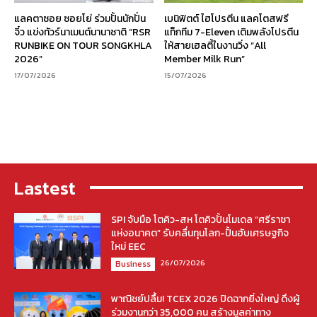
แลคตาซอย ซอยโย่ ร่วมปั้นนักปั่น
เบนิฟิตต์ ไฮโปรตีน แลคโตสฟรี
จิ๋ว แข่งทัวร์นาเมนต์นานาชาติ “RSR
แท็กทีม 7-Eleven เติมพลังโปรตีน
RUNBIKE ON TOUR SONGKHLA
ให้สายเฮลตี้ในงานวิ่ง “All
2026”
Member Milk Run”
17/07/2026
15/07/2026
Lastest
SPI จับมือ โตคิว-สห โตคิวปั้นโมเดล “ศรีราชา
แห่งอนาคต” รับคลื่นทุนโลก-ปั้นฮับเศรษฐกิจ
ใหม่ EEC
26/07/2026
Business
พาณิชย์ปลื้ม! TCEX 2026 ปิดฉากยิ่งใหญ่ ดึงผู้
ร่วมงานกว่า 35,000 คน สร้างมูลค่าทาง