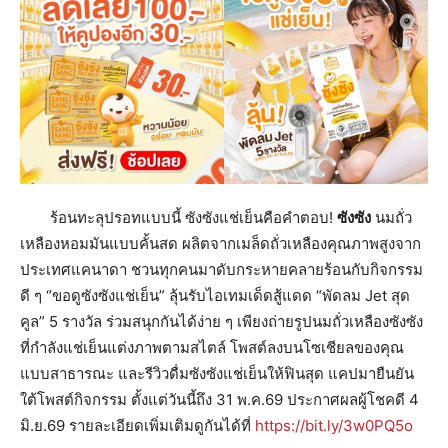
ร้อนทะลุปรอทแบบนี้ ซังซังแช่เย็นคือคำตอบ!
ซังซัง
นมถั่ว
เหลืองหอมมันแบบคั้นสด ผลิตจากเมล็ดถั่วเหลืองคุณภาพสูงจาก
ประเทศแคนาดา ชวนทุกคนมาดับกระหายคลายร้อนกับกิจกรรม
ดี ๆ “ขอดูซังซังแช่เย็น” ลุ้นรับไอเทมเด็ดสู้แดด “พัดลม Jet สุด
คูล” 5 รางวัล ร่วมสนุกกันได้ง่าย ๆ เพียงถ่ายรูปนมถั่วเหลืองซังซัง
ที่กำลังแช่เย็นแต่งภาพตามสไตล์ โพสต์ลงบนโซเชียลของคุณ
แบบสาธารณะ และรีวิวดื่มซังซังแช่เย็นให้ฟินสุด แคปมายืนยัน
ใต้โพสต์กิจกรรม ตั้งแต่วันนี้ถึง 31 พ.ค.69 ประกาศผลผู้โชคดี 4
มิ.ย.69 รายละเอียดเพิ่มเติมดูกันได้ที่
https://bit.ly/3w0PQ5o