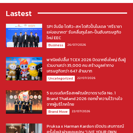
Lastest
SPI จับมือ โตคิว-สห โตคิวปั้นโมเดล “ศรีราชา
แห่งอนาคต” รับคลื่นทุนโลก-ปั้นฮับเศรษฐกิจ
ใหม่ EEC
26/07/2026
Business
พาณิชย์ปลื้ม! TCEX 2026 ปิดฉากยิ่งใหญ่ ดึงผู้
ร่วมงานกว่า 35,000 คน สร้างมูลค่าทาง
เศรษฐกิจกว่า 647 ล้านบาท
22/07/2026
Uncategorized
5 แบรนด์เครือสหพัฒน์กวาดรางวัล No. 1
Brand Thailand 2026 ตอกย้ำความไว้วางใจ
จากผู้บริโภคไทย
22/07/2026
Brand Move
Pruksa x Harman Kardon เปิดประสบการณ์
ครั้งใหม่! ผ่านแคมเปญ “LIVE YOUR OWN