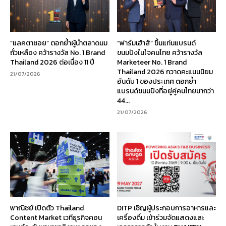
“แลคตาซอย” ตอกย้ำผู้นำตลาดนม
“ฟาร์มเฮ้าส์” ขึ้นแท่นแบรนด์
ถั่วเหลือง คว้ารางวัล No. 1 Brand
ขนมปังในใจคนไทย คว้ารางวัล
Thailand 2026 ต่อเนื่อง 11 ปี
Marketeer No. 1 Brand
Thailand 2026 กวาดคะแนนนิยม
21/07/2026
อันดับ 1 ของประเทศ ตอกย้ำ
แบรนด์ขนมปังที่อยู่คู่คนไทยมากว่า
44...
21/07/2026
พาณิชย์ เปิดตัว Thailand
DITP เชิญผู้ประกอบการอาหารและ
Content Market เวทีธุรกิจคอน
เครื่องดื่ม เข้าร่วมจัดแสดงและ