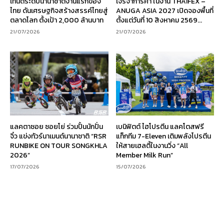
เทนต์ระดับนานาชาติงานแรกของ
เจรจาการค้า ในงาน THAIFEX –
ไทย ดันเศรษฐกิจสร้างสรรค์ไทยสู่
ANUGA ASIA 2027 เปิดจองพื้นที่
ตลาดโลก ตั้งเป้า 2,000 ล้านบาท
ตั้งแต่วันที่ 10 สิงหาคม 2569...
21/07/2026
21/07/2026
แลคตาซอย ซอยโย่ ร่วมปั้นนักปั่น
เบนิฟิตต์ ไฮโปรตีน แลคโตสฟรี
จิ๋ว แข่งทัวร์นาเมนต์นานาชาติ “RSR
แท็กทีม 7-Eleven เติมพลังโปรตีน
RUNBIKE ON TOUR SONGKHLA
ให้สายเฮลตี้ในงานวิ่ง “All
2026”
Member Milk Run”
17/07/2026
15/07/2026