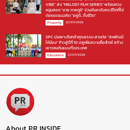
VIBE” ส่ง “MELODY FILM SERIES” พร้อมควง
หนุ่มฮอต “มาย ภาคภูมิ” ร่วมค้นหาจังหวะชีวิตที่ใช่
ต่อยอดแนวคิด “อยู่ดี…ทั้งชีวิต”
22/07/2026
Property
SPC บ่มเพาะต้นกล้าคุณธรรม สานต่อ “สหพัฒน์
ให้น้อง” ก้าวสู่ปีที่ 10 ปลูกฝังความซื่อสัตย์ สร้าง
เยาวชนต้นแบบทั่วประเทศ
21/07/2026
Education
About PR INSIDE