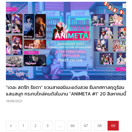
“เดอะ สตรีท รัชดา” ชวนสายอนิเมะแต่งสวย ธีมเทศกาลฤดูร้อน
แสนสนุก กระทบไหล่คนดังในงาน “ANIMETA #1” 20 สิงหาคมนี้
18/08/2023
1
2
3
…
66
67
68
69