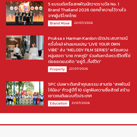
5 แบรนด์เครือสหพัฒน์กวาดรางวัล No. 1
Brand Thailand 2026 ตอกย้ำความไว้วางใจ
จากผู้บริโภคไทย
22/07/2026
Brand Move
Pruksa x Harman Kardon เปิดประสบการณ์
ครั้งใหม่! ผ่านแคมเปญ “LIVE YOUR OWN
VIBE” ส่ง “MELODY FILM SERIES” พร้อมควง
หนุ่มฮอต “มาย ภาคภูมิ” ร่วมค้นหาจังหวะชีวิตที่ใช่
ต่อยอดแนวคิด “อยู่ดี…ทั้งชีวิต”
22/07/2026
Property
SPC บ่มเพาะต้นกล้าคุณธรรม สานต่อ “สหพัฒน์
ให้น้อง” ก้าวสู่ปีที่ 10 ปลูกฝังความซื่อสัตย์ สร้าง
เยาวชนต้นแบบทั่วประเทศ
21/07/2026
Education