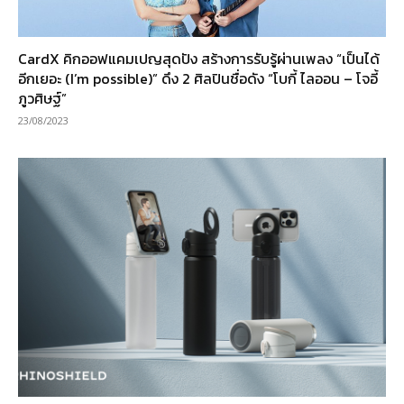
CardX คิกออฟแคมเปญสุดปัง สร้างการรับรู้ผ่านเพลง “เป็นได้
อีกเยอะ (I’m possible)” ดึง 2 ศิลปินชื่อดัง “โบกี้ ไลออน – โจอี้
ภูวศิษฐ์”
23/08/2023