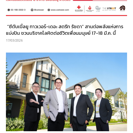
“ซีดับเบิ้ลยู ทาวเวอร์-เดอะ สตรีท รัชดา” สานต่อพลังแห่งการ
แบ่งปัน ชวนบริจาคโลหิตต่อชีวิตเพื่อนมนุษย์ 17-18 มี.ค. นี้
17/03/2026