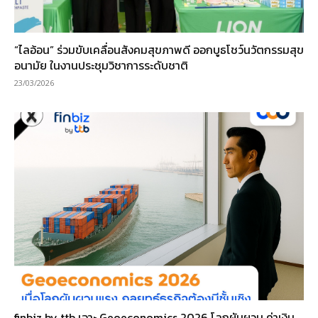
“ไลอ้อน” ร่วมขับเคลื่อนสังคมสุขภาพดี ออกบูธโชว์นวัตกรรมสุข
อนามัย ในงานประชุมวิชาการระดับชาติ
23/03/2026
finbiz by ttb เจาะ Geoeconomics 2026 โลกผันผวน ค่าเงิน