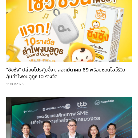
“ซังซัง” ปล่อยโปรคุ้มจึ้ง ตลอดมีนาคม 69 พร้อมชวนโชว์รีวิว
ลุ้นลำโพงบลูทูธ 10 รางวัล
11/03/2026