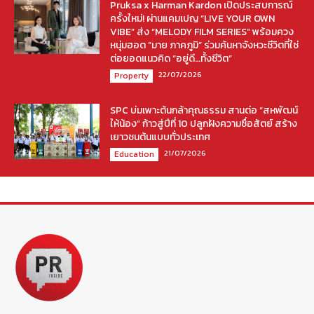
Pruksa x Harman Kardon เปิดประสบการณ์
ครั้งใหม่! ผ่านแคมเปญ “LIVE YOUR OWN
VIBE” ส่ง “MELODY FILM SERIES” พร้อมควง
หนุ่มฮอต “มาย ภาคภูมิ” ร่วมค้นหาจังหวะชีวิตที่ใช่
ต่อยอดแนวคิด “อยู่ดี…ทั้งชีวิต”
22/07/2026
Property
SPC บ่มเพาะต้นกล้าคุณธรรม สานต่อ “สหพัฒน์
ให้น้อง” ก้าวสู่ปีที่ 10 ปลูกฝังความซื่อสัตย์ สร้าง
เยาวชนต้นแบบทั่วประเทศ
21/07/2026
Education