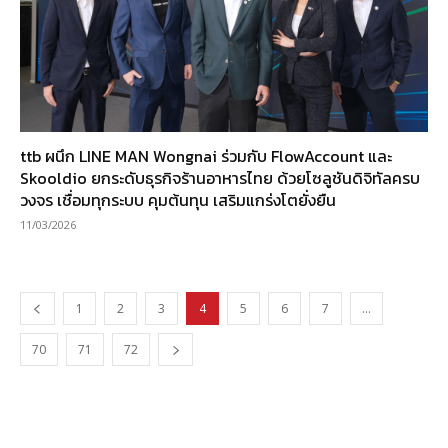
ttb ผนึก LINE MAN Wongnai ร่วมกับ FlowAccount และ
Skooldio ยกระดับธุรกิจร้านอาหารไทย ด้วยโซลูชันดิจิทัลครบ
วงจร เชื่อมทุกระบบ คุมต้นทุน เสริมแกร่งโตยั่งยืน
11/03/2026
1
2
3
4
5
6
7
…
70
71
72