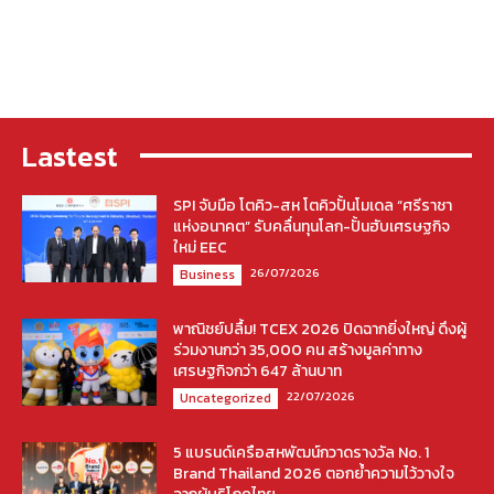
Lastest
SPI จับมือ โตคิว-สห โตคิวปั้นโมเดล “ศรีราชา
แห่งอนาคต” รับคลื่นทุนโลก-ปั้นฮับเศรษฐกิจ
ใหม่ EEC
26/07/2026
Business
พาณิชย์ปลื้ม! TCEX 2026 ปิดฉากยิ่งใหญ่ ดึงผู้
ร่วมงานกว่า 35,000 คน สร้างมูลค่าทาง
เศรษฐกิจกว่า 647 ล้านบาท
22/07/2026
Uncategorized
5 แบรนด์เครือสหพัฒน์กวาดรางวัล No. 1
Brand Thailand 2026 ตอกย้ำความไว้วางใจ