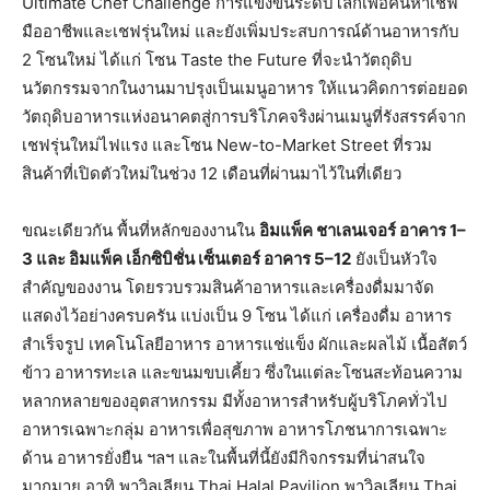
Ultimate Chef Challenge การแข่งขันระดับโลกเพื่อค้นหาเชฟ
มืออาชีพและเชฟรุ่นใหม่ และยังเพิ่มประสบการณ์ด้านอาหารกับ
2 โซนใหม่ ได้แก่ โซน Taste the Future ที่จะนำวัตถุดิบ
นวัตกรรมจากในงานมาปรุงเป็นเมนูอาหาร ให้แนวคิดการต่อยอด
วัตถุดิบอาหารแห่งอนาคตสู่การบริโภคจริงผ่านเมนูที่รังสรรค์จาก
เชฟรุ่นใหม่ไฟแรง และโซน New-to-Market Street ที่รวม
สินค้าที่เปิดตัวใหม่ในช่วง 12 เดือนที่ผ่านมาไว้ในที่เดียว
ขณะเดียวกัน พื้นที่หลักของงานใน
อิมแพ็ค ชาเลนเจอร์ อาคาร 1–
3 และ อิมแพ็ค เอ็กซิบิชั่น เซ็นเตอร์ อาคาร 5–12
ยังเป็นหัวใจ
สำคัญของงาน โดยรวบรวมสินค้าอาหารและเครื่องดื่มมาจัด
แสดงไว้อย่างครบครัน แบ่งเป็น 9 โซน ได้แก่ เครื่องดื่ม อาหาร
สำเร็จรูป เทคโนโลยีอาหาร อาหารแช่แข็ง ผักและผลไม้ เนื้อสัตว์
ข้าว อาหารทะเล และขนมขบเคี้ยว ซึ่งในแต่ละโซนสะท้อนความ
หลากหลายของอุตสาหกรรม มีทั้งอาหารสำหรับผู้บริโภคทั่วไป
อาหารเฉพาะกลุ่ม อาหารเพื่อสุขภาพ อาหารโภชนาการเฉพาะ
ด้าน อาหารยั่งยืน ฯลฯ และในพื้นที่นี้ยังมีกิจกรรมที่น่าสนใจ
มากมาย อาทิ พาวิลเลียน Thai Halal Pavilion พาวิลเลียน Thai