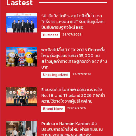
Lastest
SPI จับมือ โตคิว-สห โตคิวปั้นโมเดล
“ศรีราชาแห่งอนาคต” รับคลื่นทุนโลก-
ปั้นฮับเศรษฐกิจใหม่ EEC
26/07/2026
Business
พาณิชย์ปลื้ม! TCEX 2026 ปิดฉากยิ่ง
ใหญ่ ดึงผู้ร่วมงานกว่า 35,000 คน
สร้างมูลค่าทางเศรษฐกิจกว่า 647 ล้าน
บาท
22/07/2026
Uncategorized
5 แบรนด์เครือสหพัฒน์กวาดรางวัล
No. 1 Brand Thailand 2026 ตอกย้ำ
ความไว้วางใจจากผู้บริโภคไทย
22/07/2026
Brand Move
Pruksa x Harman Kardon เปิด
ประสบการณ์ครั้งใหม่! ผ่านแคมเปญ
“LIVE YOUR OWN VIBE” ส่ง