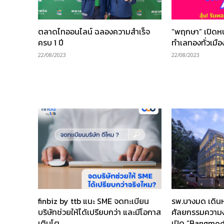
ตลาดไทออนไลน์ ฉลองความสำเร็จ
“พฤกษา” เปิดหน
ครบ 1 ปี
ทำเลทองทั่วเมือ
22/08/2023
22/08/2023
finbiz by ttb แนะ SME จดทะเบียน
รพ.บางมด เดินห
บริษัทช่วยให้ได้เปรียบกว่า และมีโอกาส
ศัลยกรรมความง
เติบโต
เปิด “Bangmod