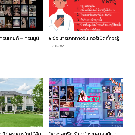
“คอนเทนต์ – คอมมูนิ
5 ข้อ มารยาททางอินเทอร์เน็ตที่ควรรู้
18/08/2023
ปิดตัวโครงการใหม่ “ลัด
“เดอะ สตรีท รัชดา” ชวนสายอนิเมะ