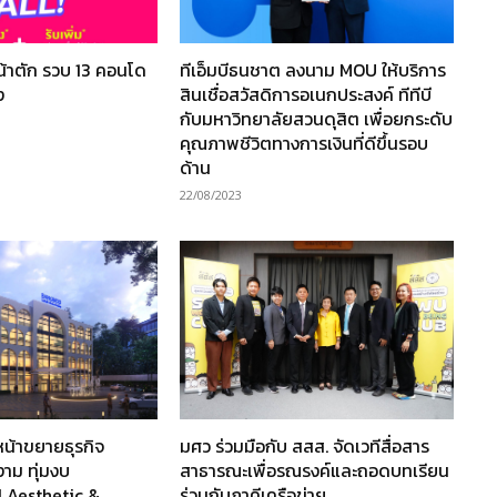
้าตัก รวบ 13 คอนโด
ทีเอ็มบีธนชาต ลงนาม MOU ให้บริการ
ง
สินเชื่อสวัสดิการอเนกประสงค์ ทีทีบี
กับมหาวิทยาลัยสวนดุสิต เพื่อยกระดับ
คุณภาพชีวิตทางการเงินที่ดีขึ้นรอบ
ด้าน
22/08/2023
น้าขยายธุรกิจ
มศว ร่วมมือกับ สสส. จัดเวทีสื่อสาร
าม ทุ่มงบ
สาธารณะเพื่อรณรงค์และถอดบทเรียน
 Aesthetic &
ร่วมกับภาคีเครือข่าย