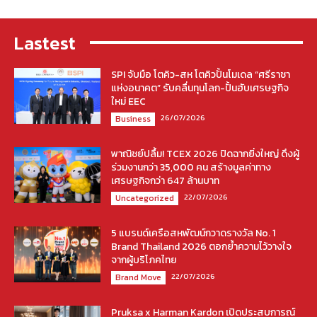
Lastest
SPI จับมือ โตคิว-สห โตคิวปั้นโมเดล “ศรีราชา
แห่งอนาคต” รับคลื่นทุนโลก-ปั้นฮับเศรษฐกิจ
ใหม่ EEC
26/07/2026
Business
พาณิชย์ปลื้ม! TCEX 2026 ปิดฉากยิ่งใหญ่ ดึงผู้
ร่วมงานกว่า 35,000 คน สร้างมูลค่าทาง
เศรษฐกิจกว่า 647 ล้านบาท
22/07/2026
Uncategorized
5 แบรนด์เครือสหพัฒน์กวาดรางวัล No. 1
Brand Thailand 2026 ตอกย้ำความไว้วางใจ
จากผู้บริโภคไทย
22/07/2026
Brand Move
Pruksa x Harman Kardon เปิดประสบการณ์