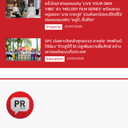
ครั้งใหม่! ผ่านแคมเปญ “LIVE YOUR OWN
VIBE” ส่ง “MELODY FILM SERIES” พร้อมควง
หนุ่มฮอต “มาย ภาคภูมิ” ร่วมค้นหาจังหวะชีวิตที่ใช่
ต่อยอดแนวคิด “อยู่ดี…ทั้งชีวิต”
22/07/2026
Property
SPC บ่มเพาะต้นกล้าคุณธรรม สานต่อ “สหพัฒน์
ให้น้อง” ก้าวสู่ปีที่ 10 ปลูกฝังความซื่อสัตย์ สร้าง
เยาวชนต้นแบบทั่วประเทศ
21/07/2026
Education