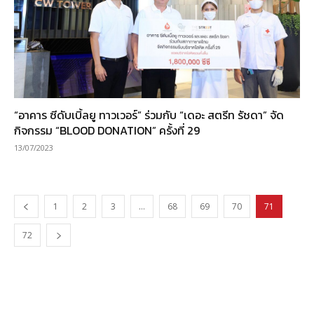
“อาคาร ซีดับเบิ้ลยู ทาวเวอร์” ร่วมกับ “เดอะ สตรีท รัชดา” จัด
กิจกรรม “BLOOD DONATION” ครั้งที่ 29
13/07/2023
1
2
3
…
68
69
70
71
72