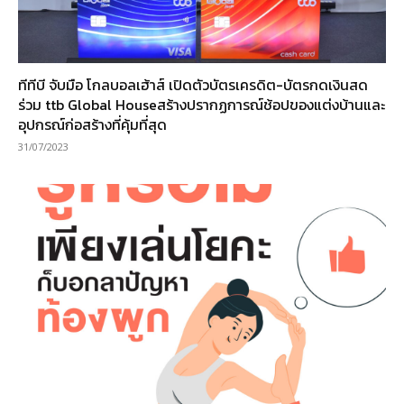
ทีทีบี จับมือ โกลบอลเฮ้าส์ เปิดตัวบัตรเครดิต-บัตรกดเงินสด
ร่วม ttb Global Houseสร้างปรากฏการณ์ช้อปของแต่งบ้านและ
อุปกรณ์ก่อสร้างที่คุ้มที่สุด
31/07/2023