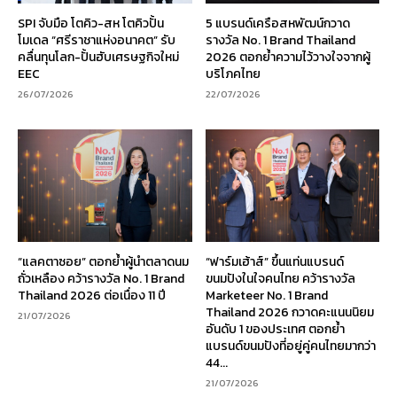
SPI จับมือ โตคิว-สห โตคิวปั้น
5 แบรนด์เครือสหพัฒน์กวาด
โมเดล “ศรีราชาแห่งอนาคต” รับ
รางวัล No. 1 Brand Thailand
คลื่นทุนโลก-ปั้นฮับเศรษฐกิจใหม่
2026 ตอกย้ำความไว้วางใจจากผู้
EEC
บริโภคไทย
26/07/2026
22/07/2026
“แลคตาซอย” ตอกย้ำผู้นำตลาดนม
“ฟาร์มเฮ้าส์” ขึ้นแท่นแบรนด์
ถั่วเหลือง คว้ารางวัล No. 1 Brand
ขนมปังในใจคนไทย คว้ารางวัล
Thailand 2026 ต่อเนื่อง 11 ปี
Marketeer No. 1 Brand
Thailand 2026 กวาดคะแนนนิยม
21/07/2026
อันดับ 1 ของประเทศ ตอกย้ำ
แบรนด์ขนมปังที่อยู่คู่คนไทยมากว่า
44...
21/07/2026