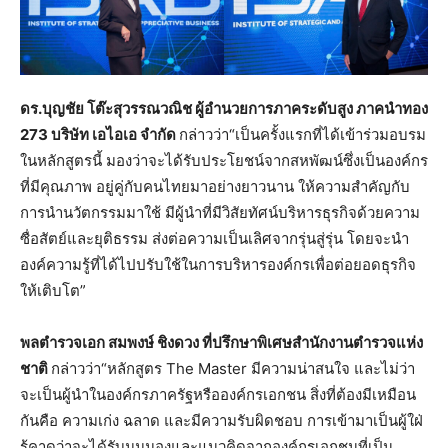
ดร.บุญชัย โต๊ะสุวรรณวณิช ผู้อำนวยการภาคระดับสูง ภาคนำทอง
273 บริษัท เอไอเอ จำกัด
กล่าวว่า“เป็นครั้งแรกที่ได้เข้าร่วมอบรม
ในหลักสูตรนี้ มองว่าจะได้รับประโยชน์จากสหพัฒน์ซึ่งเป็นองค์กร
ที่มีคุณภาพ อยู่คู่กับคนไทยมาอย่างยาวนาน ให้ความสำคัญกับ
การนำนวัตกรรมมาใช้ มีผู้นำที่มีวิสัยทัศน์บริหารธุรกิจด้วยความ
ซื่อสัตย์และยุติธรรม ส่งต่อความเป็นเลิศจากรุ่นสู่รุ่น โดยจะนำ
องค์ความรู้ที่ได้ไปปรับใช้ในการบริหารองค์กรเพื่อต่อยอดธุรกิจ
ให้เติบโต”
พลตำรวจเอก สมพงษ์ ชิงดวง ที่ปรึกษาพิเศษสำนักงานตำรวจแห่ง
ชาติ
กล่าวว่า“หลักสูตร The Master มีความน่าสนใจ และไม่ว่า
จะเป็นผู้นำในองค์กรภาครัฐหรือองค์กรเอกชน สิ่งที่ต้องมีเหมือน
กันคือ ความเก่ง ฉลาด และมีความรับผิดชอบ การเข้ามาเป็นผู้ใฝ่
รู้คาดว่าจะได้รับมุมมองและแนวคิดจากองค์กรเอกชนที่เป็น