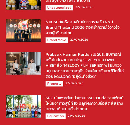
เศรษฐกิจกว่า 647 ล้านบาท
22/07/2026
Uncategorized
5 แบรนด์เครือสหพัฒน์กวาดรางวัล No. 1
Brand Thailand 2026 ตอกย้ำความไว้วางใจ
จากผู้บริโภคไทย
22/07/2026
Brand Move
Pruksa x Harman Kardon เปิดประสบการณ์
ครั้งใหม่! ผ่านแคมเปญ “LIVE YOUR OWN
VIBE” ส่ง “MELODY FILM SERIES” พร้อมควง
หนุ่มฮอต “มาย ภาคภูมิ” ร่วมค้นหาจังหวะชีวิตที่ใช่
ต่อยอดแนวคิด “อยู่ดี…ทั้งชีวิต”
22/07/2026
Property
SPC บ่มเพาะต้นกล้าคุณธรรม สานต่อ “สหพัฒน์
ให้น้อง” ก้าวสู่ปีที่ 10 ปลูกฝังความซื่อสัตย์ สร้าง
เยาวชนต้นแบบทั่วประเทศ
21/07/2026
Education