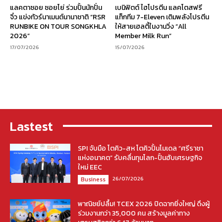
แลคตาซอย ซอยโย่ ร่วมปั้นนักปั่น
เบนิฟิตต์ ไฮโปรตีน แลคโตสฟรี
จิ๋ว แข่งทัวร์นาเมนต์นานาชาติ “RSR
แท็กทีม 7-Eleven เติมพลังโปรตีน
RUNBIKE ON TOUR SONGKHLA
ให้สายเฮลตี้ในงานวิ่ง “All
2026”
Member Milk Run”
17/07/2026
15/07/2026
Lastest
SPI จับมือ โตคิว-สห โตคิวปั้นโมเดล “ศรีราชา
แห่งอนาคต” รับคลื่นทุนโลก-ปั้นฮับเศรษฐกิจ
ใหม่ EEC
26/07/2026
Business
พาณิชย์ปลื้ม! TCEX 2026 ปิดฉากยิ่งใหญ่ ดึงผู้
ร่วมงานกว่า 35,000 คน สร้างมูลค่าทาง