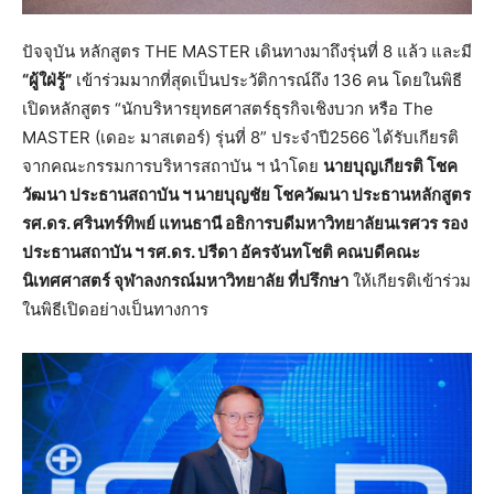
ปัจจุบัน หลักสูตร THE MASTER เดินทางมาถึงรุ่นที่ 8 แล้ว และมี
“ผู้ใฝ่รู้”
เข้าร่วมมากที่สุดเป็นประวัติการณ์ถึง 136 คน โดยในพิธี
เปิดหลักสูตร “นักบริหารยุทธศาสตร์ธุรกิจเชิงบวก หรือ The
MASTER (เดอะ มาสเตอร์) รุ่นที่ 8” ประจำปี2566 ได้รับเกียรติ
จากคณะกรรมการบริหารสถาบัน ฯ นำโดย
นายบุญเกียรติ โชค
วัฒนา ประธานสถาบัน ฯ นายบุญชัย โชควัฒนา ประธานหลักสูตร
รศ.ดร. ศรินทร์ทิพย์ แทนธานี อธิการบดีมหาวิทยาลัยนเรศวร รอง
ประธานสถาบัน ฯ รศ.ดร. ปรีดา อัครจันทโชติ คณบดีคณะ
นิเทศศาสตร์ จุฬาลงกรณ์มหาวิทยาลัย ที่ปรึกษา
ให้เกียรติเข้าร่วม
ในพิธีเปิดอย่างเป็นทางการ