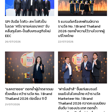
SPI จับมือ โตคิว-สห โตคิวปั้น
5 แบรนด์เครือสหพัฒน์กวาด
โมเดล “ศรีราชาแห่งอนาคต” รับ
รางวัล No. 1 Brand Thailand
คลื่นทุนโลก-ปั้นฮับเศรษฐกิจใหม่
2026 ตอกย้ำความไว้วางใจจากผู้
EEC
บริโภคไทย
26/07/2026
22/07/2026
“แลคตาซอย” ตอกย้ำผู้นำตลาดนม
“ฟาร์มเฮ้าส์” ขึ้นแท่นแบรนด์
ถั่วเหลือง คว้ารางวัล No. 1 Brand
ขนมปังในใจคนไทย คว้ารางวัล
Thailand 2026 ต่อเนื่อง 11 ปี
Marketeer No. 1 Brand
Thailand 2026 กวาดคะแนนนิยม
21/07/2026
อันดับ 1 ของประเทศ ตอกย้ำ