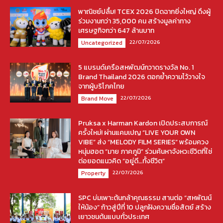
พาณิชย์ปลื้ม! TCEX 2026 ปิดฉากยิ่งใหญ่ ดึงผู้
ร่วมงานกว่า 35,000 คน สร้างมูลค่าทาง
เศรษฐกิจกว่า 647 ล้านบาท
22/07/2026
Uncategorized
5 แบรนด์เครือสหพัฒน์กวาดรางวัล No. 1
Brand Thailand 2026 ตอกย้ำความไว้วางใจ
จากผู้บริโภคไทย
22/07/2026
Brand Move
Pruksa x Harman Kardon เปิดประสบการณ์
ครั้งใหม่! ผ่านแคมเปญ “LIVE YOUR OWN
VIBE” ส่ง “MELODY FILM SERIES” พร้อมควง
หนุ่มฮอต “มาย ภาคภูมิ” ร่วมค้นหาจังหวะชีวิตที่ใช่
ต่อยอดแนวคิด “อยู่ดี…ทั้งชีวิต”
22/07/2026
Property
SPC บ่มเพาะต้นกล้าคุณธรรม สานต่อ “สหพัฒน์
ให้น้อง” ก้าวสู่ปีที่ 10 ปลูกฝังความซื่อสัตย์ สร้าง
เยาวชนต้นแบบทั่วประเทศ