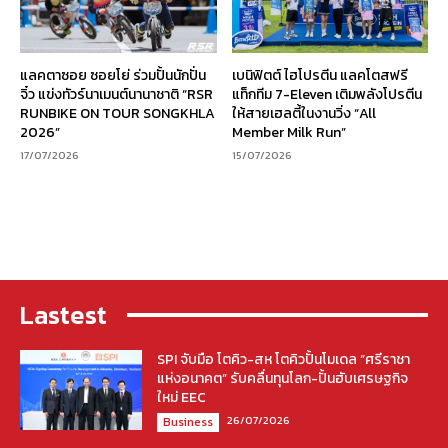
แลคตาซอย ซอยโย่ ร่วมปั้นนักปั่น
เบนิฟิตต์ ไฮโปรตีน แลคโตสฟรี
จิ๋ว แข่งทัวร์นาเมนต์นานาชาติ “RSR
แท็กทีม 7-Eleven เติมพลังโปรตีน
RUNBIKE ON TOUR SONGKHLA
ให้สายเฮลตี้ในงานวิ่ง “All
2026”
Member Milk Run”
17/07/2026
15/07/2026
Lastest
SPI จับมือ โตคิว-สห โตคิวปั้นโมเดล “ศรีราชา
แห่งอนาคต” รับคลื่นทุนโลก-ปั้นฮับเศรษฐกิจ
ใหม่ EEC
26/07/2026
Business