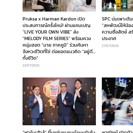
Pruksa x Harman Kardon เปิด
SPC บ่มเพาะต้
ประสบการณ์ครั้งใหม่! ผ่านแคมเปญ
“สหพัฒน์ให้น้อง” 
“LIVE YOUR OWN VIBE” ส่ง
ความซื่อสัตย์ ส
“MELODY FILM SERIES” พร้อมควง
ประเทศ
หนุ่มฮอต “มาย ภาคภูมิ” ร่วมค้นหา
21/07/2026
จังหวะชีวิตที่ใช่ ต่อยอดแนวคิด “อยู่ดี…
ทั้งชีวิต”
22/07/2026
“ฟาร์มเฮ้าส์” ขึ้นแท่นแบรนด์ขนมปังใน
พาณิชย์ เปิดตั