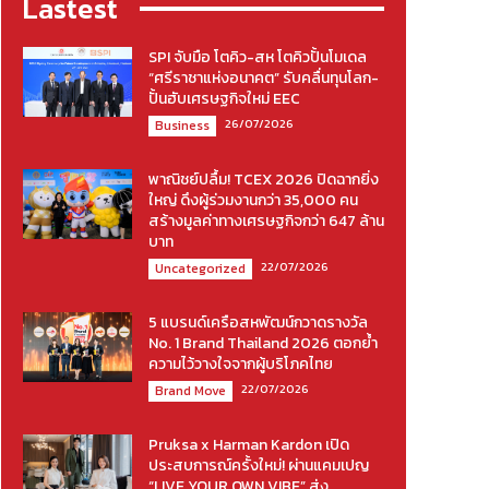
Lastest
SPI จับมือ โตคิว-สห โตคิวปั้นโมเดล
“ศรีราชาแห่งอนาคต” รับคลื่นทุนโลก-
ปั้นฮับเศรษฐกิจใหม่ EEC
26/07/2026
Business
พาณิชย์ปลื้ม! TCEX 2026 ปิดฉากยิ่ง
ใหญ่ ดึงผู้ร่วมงานกว่า 35,000 คน
สร้างมูลค่าทางเศรษฐกิจกว่า 647 ล้าน
บาท
22/07/2026
Uncategorized
5 แบรนด์เครือสหพัฒน์กวาดรางวัล
No. 1 Brand Thailand 2026 ตอกย้ำ
ความไว้วางใจจากผู้บริโภคไทย
22/07/2026
Brand Move
Pruksa x Harman Kardon เปิด
ประสบการณ์ครั้งใหม่! ผ่านแคมเปญ
“LIVE YOUR OWN VIBE” ส่ง