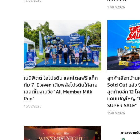
17/07/2026
17/07/2026
เบนิฟิตต์ ไฮโปรตีน แลคโตสฟรี แท็ก
ลูกค้าเลือกบ้
ทีม 7-Eleven เติมพลังโปรตีนให้สาย
Sold Out แล้ว 9
เฮลตี้ในงานวิ่ง “All Member Milk
สุดท้ายอีก 12 
Run”
แคมเปญใหญ่ 
SUPER SALE”
15/07/2026
15/07/2026