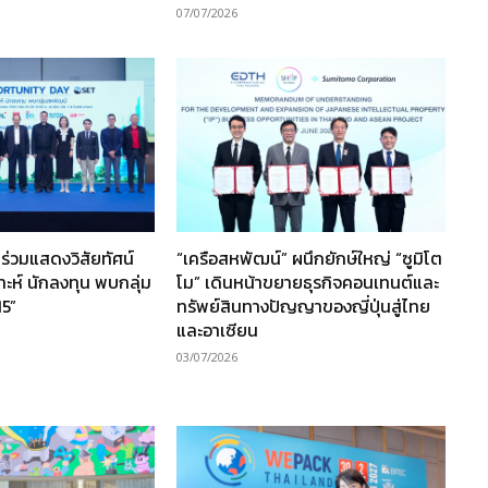
07/07/2026
ร่วมแสดงวิสัยทัศน์
“เครือสหพัฒน์” ผนึกยักษ์ใหญ่ “ซูมิโต
ราะห์ นักลงทุน พบกลุ่ม
โม” เดินหน้าขยายธุรกิจคอนเทนต์และ
15”
ทรัพย์สินทางปัญญาของญี่ปุ่นสู่ไทย
และอาเซียน
03/07/2026