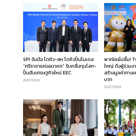
SPI จับมือ โตคิว-สห โตคิวปั้นโมเดล
พาณิชย์ปลื้ม! 
“ศรีราชาแห่งอนาคต” รับคลื่นทุนโลก-
ใหญ่ ดึงผู้ร่วม
ปั้นฮับเศรษฐกิจใหม่ EEC
สร้างมูลค่าทาง
บาท
26/07/2026
22/07/2026