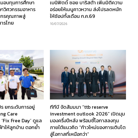
 มอบทุนการศึกษา
เบนิฟิตต์ ซอย บาริสต้า เพิ่มมิติความ
กษาวิศวกรรมอาหาร
อร่อยให้เมนูคาวหวาน ส่งโปรลดหนัก
ากรคุณภาพสู่
ให้ช้อปทั้งเดือน ก.ค.69
หารไทย
10/07/2026
ร ยกระดับการอยู่
ทีทีบี จัดสัมมนา “ttb reserve
ving Care
investment outlook 2026” เปิดมุม
 ‘Fix Free Day’ ดูแล
มองครึ่งปีหลัง พร้อมชี้โอกาสลงทุน
ฟ้าให้ลูกบ้าน ตอกย้ำ
ภายใต้แนวคิด “ก้าวใหม่ของการเติบโต
สู่โอกาสที่เหนือกว่า”