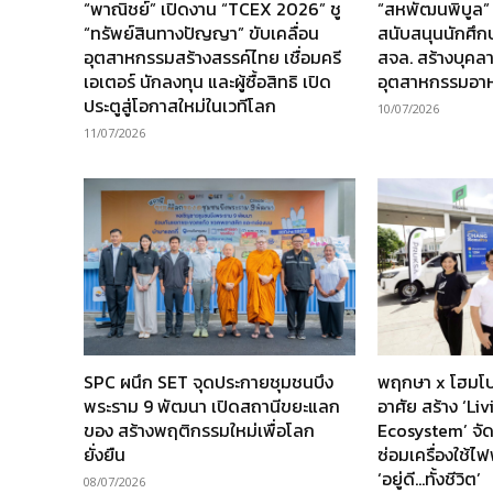
“พาณิชย์” เปิดงาน “TCEX 2026” ชู
“สหพัฒนพิบูล”
“ทรัพย์สินทางปัญญา” ขับเคลื่อน
สนับสนุนนักศึ
อุตสาหกรรมสร้างสรรค์ไทย เชื่อมครี
สจล. สร้างบุคล
เอเตอร์ นักลงทุน และผู้ซื้อสิทธิ เปิด
อุตสาหกรรมอา
ประตูสู่โอกาสใหม่ในเวทีโลก
10/07/2026
11/07/2026
SPC ผนึก SET จุดประกายชุมชนบึง
พฤกษา x โฮมโป
พระราม 9 พัฒนา เปิดสถานีขยะแลก
อาศัย สร้าง ‘Li
ของ สร้างพฤติกรรมใหม่เพื่อโลก
Ecosystem’ จัด
ยั่งยืน
ซ่อมเครื่องใช้ไฟ
‘อยู่ดี…ทั้งชีวิต’
08/07/2026