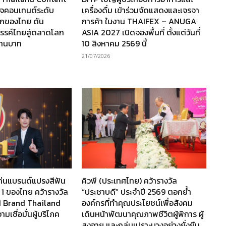
กิจคอนเทนต์ระดับ
เครื่องดื่ม เข้าร่วมจัดแสดงและเจรจา
กของไทย ดัน
การค้า ในงาน THAIFEX – ANUGA
รรค์ไทยสู่ตลาดโลก
ASIA 2027 เปิดจองพื้นที่ ตั้งแต่วันที่
ล้านบาท
10 สิงหาคม 2569 นี้
21/07/2026
ท่นแบรนด์แปรงสีฟัน
คิวพี (ประเทศไทย) คว้ารางวัล
 1 ของไทย คว้ารางวัล
“ประชาบดี” ประจำปี 2569 ตอกย้ำ
1 Brand Thailand
องค์กรที่ทำคุณประโยชน์เพื่อสังคม
เชื่อมั่นผู้บริโภค
เดินหน้าพัฒนาคุณภาพชีวิตผู้พิการ ผู้
สูงอายุ และกลุ่มเปราะบางอย่างยั่งยืน