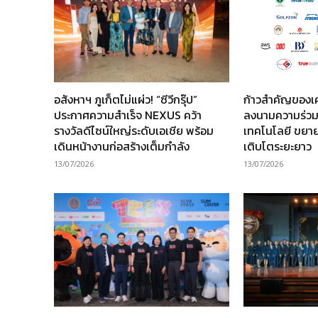
อสังหาฯ ภูเก็ตไม่แผ่ว! “ซีวีกรุ๊ป”
ก้าวสำคัญของเ
ประกาศความสำเร็จ NEXUS คว้า
ลงนามความร่วม
รางวัลดีไซน์ใหญ่ระดับเอเชีย พร้อม
เทคโนโลยี ขยาย
เดินหน้างานก่อสร้างเต็มกำลัง
เติบโตระยะยาว
13/07/2026
13/07/2026