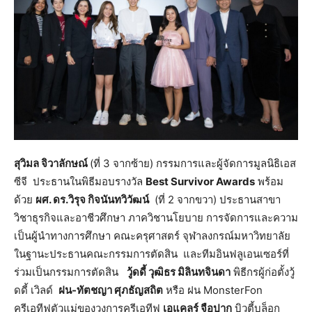
สุวิมล จิวาลักษณ์
(ที่ 3 จากซ้าย) กรรมการและผู้จัดการมูลนิธิเอส
ซีจี ประธานในพิธีมอบรางวัล
Best Survivor Awards
พร้อม
ด้วย
ผศ. ดร.วิรุจ กิจนันทวิวัฒน์
(ที่ 2 จากขวา) ประธานสาขา
วิชาธุรกิจและอาชีวศึกษา ภาควิชานโยบาย การจัดการและความ
เป็นผู้นำทางการศึกษา คณะครุศาสตร์ จุฬาลงกรณ์มหาวิทยาลัย
ในฐานะประธานคณะกรรมการตัดสิน และทีมอินฟลูเอนเซอร์ที่
ร่วมเป็นกรรมการตัดสิน
วู้ดดี้ วุฒิธร มิลินทจินดา
พิธีกรผู้ก่อตั้งวู้
ดดี้ เวิลด์
ฝน
-ทัตชญา ศุภธัญสถิต
หรือ ฝน MonsterFon
ครีเอทีฟตัวแม่ของวงการครีเอทีฟ
เอแคลร์ จือปาก
บิวตี้บล็อก