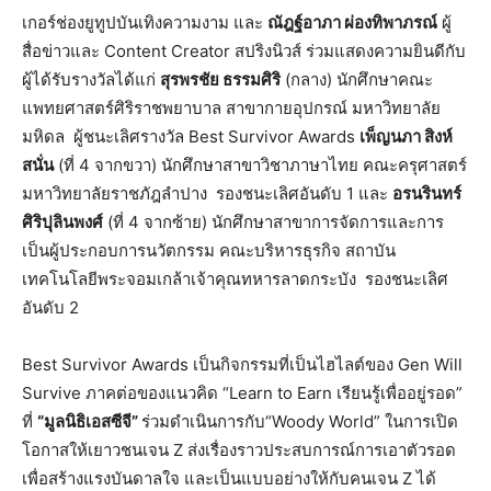
เกอร์ช่องยูทูปบันเทิงความงาม และ
ณัฎฐ์อาภา ผ่องทิพาภรณ์
ผู้
สื่อข่าวและ Content Creator สปริงนิวส์ ร่วมแสดงความยินดีกับ
ผู้ได้รับรางวัลได้แก่
สุรพรชัย ธรรมศิริ
(กลาง) นักศึกษาคณะ
แพทยศาสตร์ศิริราชพยาบาล สาขากายอุปกรณ์ มหาวิทยาลัย
มหิดล ผู้ชนะเลิศรางวัล Best Survivor Awards
เพ็ญนภา สิงห์
สนั่น
(ที่ 4 จากขวา) นักศึกษาสาขาวิชาภาษาไทย คณะครุศาสตร์
มหาวิทยาลัยราชภัฎลำปาง รองชนะเลิศอันดับ 1 และ
อรนรินทร์
ศิริปุลินพงศ์
(ที่ 4 จากซ้าย) นักศึกษาสาขาการจัดการและการ
เป็นผู้ประกอบการนวัตกรรม คณะบริหารธุรกิจ สถาบัน
เทคโนโลยีพระจอมเกล้าเจ้าคุณทหารลาดกระบัง รองชนะเลิศ
อันดับ 2
Best Survivor Awards เป็นกิจกรรมที่เป็นไฮไลต์ของ Gen Will
Survive ภาคต่อของแนวคิด “Learn to Earn เรียนรู้เพื่ออยู่รอด”
ที่
“มูลนิธิเอสซีจี”
ร่วมดำเนินการกับ“Woody World” ในการเปิด
โอกาสให้เยาวชนเจน Z ส่งเรื่องราวประสบการณ์การเอาตัวรอด
เพื่อสร้างแรงบันดาลใจ และเป็นแบบอย่างให้กับคนเจน Z ได้