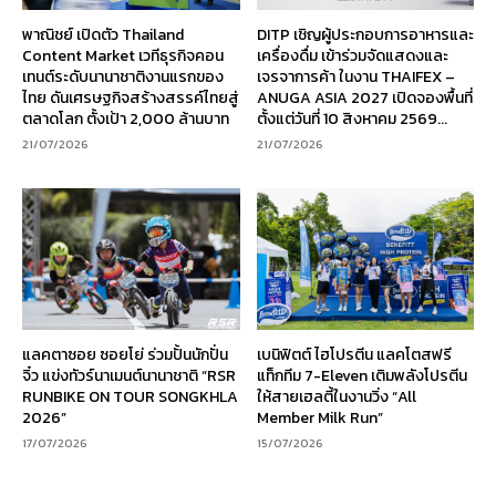
พาณิชย์ เปิดตัว Thailand
DITP เชิญผู้ประกอบการอาหารและ
Content Market เวทีธุรกิจคอน
เครื่องดื่ม เข้าร่วมจัดแสดงและ
เทนต์ระดับนานาชาติงานแรกของ
เจรจาการค้า ในงาน THAIFEX –
ไทย ดันเศรษฐกิจสร้างสรรค์ไทยสู่
ANUGA ASIA 2027 เปิดจองพื้นที่
ตลาดโลก ตั้งเป้า 2,000 ล้านบาท
ตั้งแต่วันที่ 10 สิงหาคม 2569...
21/07/2026
21/07/2026
แลคตาซอย ซอยโย่ ร่วมปั้นนักปั่น
เบนิฟิตต์ ไฮโปรตีน แลคโตสฟรี
จิ๋ว แข่งทัวร์นาเมนต์นานาชาติ “RSR
แท็กทีม 7-Eleven เติมพลังโปรตีน
RUNBIKE ON TOUR SONGKHLA
ให้สายเฮลตี้ในงานวิ่ง “All
2026”
Member Milk Run”
17/07/2026
15/07/2026