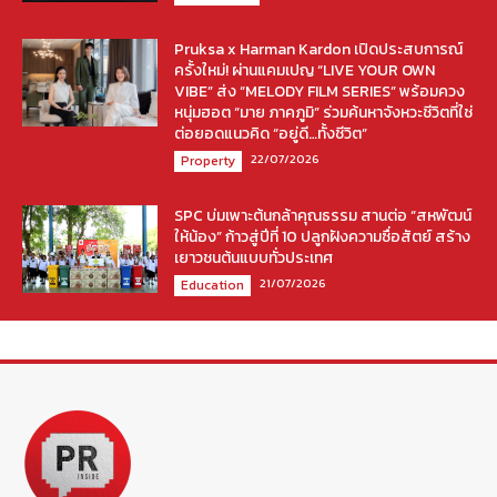
Pruksa x Harman Kardon เปิดประสบการณ์
ครั้งใหม่! ผ่านแคมเปญ “LIVE YOUR OWN
VIBE” ส่ง “MELODY FILM SERIES” พร้อมควง
หนุ่มฮอต “มาย ภาคภูมิ” ร่วมค้นหาจังหวะชีวิตที่ใช่
ต่อยอดแนวคิด “อยู่ดี…ทั้งชีวิต”
22/07/2026
Property
SPC บ่มเพาะต้นกล้าคุณธรรม สานต่อ “สหพัฒน์
ให้น้อง” ก้าวสู่ปีที่ 10 ปลูกฝังความซื่อสัตย์ สร้าง
เยาวชนต้นแบบทั่วประเทศ
21/07/2026
Education