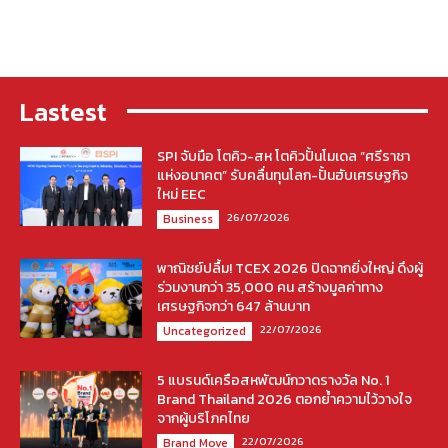
Lastest
SPI จับมือ โตคิว-สห โตคิวปั้นโมเดล “ศรีราชา
แห่งอนาคต” รับคลื่นทุนโลก-ปั้นฮับเศรษฐกิจ
ใหม่ EEC
26/07/2026
Business
พาณิชย์ปลื้ม! TCEX 2026 ปิดฉากยิ่งใหญ่ ดึงผู้
ร่วมงานกว่า 35,000 คน สร้างมูลค่าทาง
เศรษฐกิจกว่า 647 ล้านบาท
22/07/2026
Uncategorized
5 แบรนด์เครือสหพัฒน์กวาดรางวัล No. 1
Brand Thailand 2026 ตอกย้ำความไว้วางใจ
จากผู้บริโภคไทย
22/07/2026
Brand Move