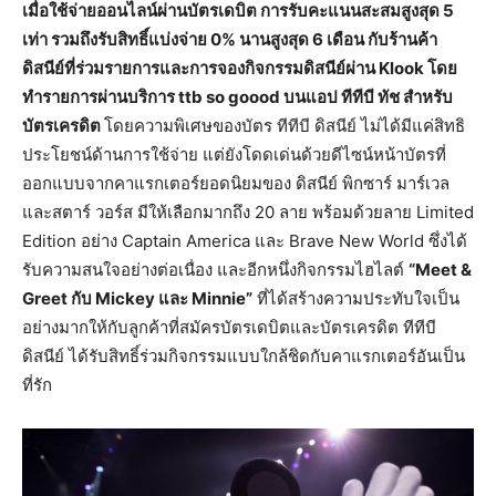
เมื่อใช้จ่ายออนไลน์ผ่านบัตรเดบิต การรับคะแนนสะสมสูงสุด 5
เท่า รวมถึงรับสิทธิ์แบ่งจ่าย 0% นานสูงสุด 6 เดือน กับร้านค้า
ดิสนีย์ที่ร่วมรายการและการจองกิจกรรมดิสนีย์ผ่าน Klook โดย
ทำรายการผ่านบริการ ttb so goood บนแอป ทีทีบี ทัช สำหรับ
บัตรเครดิต
โดยความพิเศษของบัตร ทีทีบี ดิสนีย์ ไม่ได้มีแค่สิทธิ
ประโยชน์ด้านการใช้จ่าย แต่ยังโดดเด่นด้วยดีไซน์หน้าบัตรที่
ออกแบบจากคาแรกเตอร์ยอดนิยมของ ดิสนีย์ พิกซาร์ มาร์เวล
และสตาร์ วอร์ส มีให้เลือกมากถึง 20 ลาย พร้อมด้วยลาย Limited
Edition อย่าง Captain America และ Brave New World ซึ่งได้
รับความสนใจอย่างต่อเนื่อง และอีกหนึ่งกิจกรรมไฮไลต์
“Meet &
Greet กับ Mickey และ Minnie”
ที่ได้สร้างความประทับใจเป็น
อย่างมากให้กับลูกค้าที่สมัครบัตรเดบิตและบัตรเครดิต ทีทีบี
ดิสนีย์ ได้รับสิทธิ์ร่วมกิจกรรมแบบใกล้ชิดกับคาแรกเตอร์อันเป็น
ที่รัก