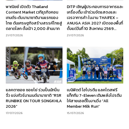
พาณิชย์ เปิดตัว Thailand
DITP เชิญผู้ประกอบการอาหารและ
Content Market เวทีธุรกิจคอน
เครื่องดื่ม เข้าร่วมจัดแสดงและ
เทนต์ระดับนานาชาติงานแรกของ
เจรจาการค้า ในงาน THAIFEX –
ไทย ดันเศรษฐกิจสร้างสรรค์ไทยสู่
ANUGA ASIA 2027 เปิดจองพื้นที่
ตลาดโลก ตั้งเป้า 2,000 ล้านบาท
ตั้งแต่วันที่ 10 สิงหาคม 2569...
21/07/2026
21/07/2026
แลคตาซอย ซอยโย่ ร่วมปั้นนักปั่น
เบนิฟิตต์ ไฮโปรตีน แลคโตสฟรี
จิ๋ว แข่งทัวร์นาเมนต์นานาชาติ “RSR
แท็กทีม 7-Eleven เติมพลังโปรตีน
RUNBIKE ON TOUR SONGKHLA
ให้สายเฮลตี้ในงานวิ่ง “All
2026”
Member Milk Run”
17/07/2026
15/07/2026