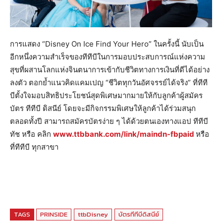
การแสดง “Disney On Ice Find Your Hero” ในครั้งนี้ นับเป็น
อีกหนึ่งความสำเร็จของทีทีบีในการมอบประสบการณ์แห่งความ
สุขที่ผสานโลกแห่งจินตนาการเข้ากับชีวิตทางการเงินที่ดีได้อย่าง
ลงตัว ตอกย้ำแนวคิดแคมเปญ “ชีวิตทุกวันอัศจรรย์ได้จริง” ที่ทีที
บีตั้งใจมอบสิทธิประโยชน์สุดพิเศษมากมายให้กับลูกค้าผู้สมัคร
บัตร ทีทีบี ดิสนีย์ โดยจะมีกิจกรรมพิเศษให้ลูกค้าได้ร่วมสนุก
ตลอดทั้งปี สามารถสมัครบัตรง่าย ๆ ได้ด้วยตนเองทางแอป ทีทีบี
ทัช หรือ คลิก
www.ttbbank.com/link/maindn-fbpaid
หรือ
ที่ทีทีบี ทุกสาขา
TAGS
PRINSIDE
ttbDisney
บัตรทีทีบีดิสนีย์