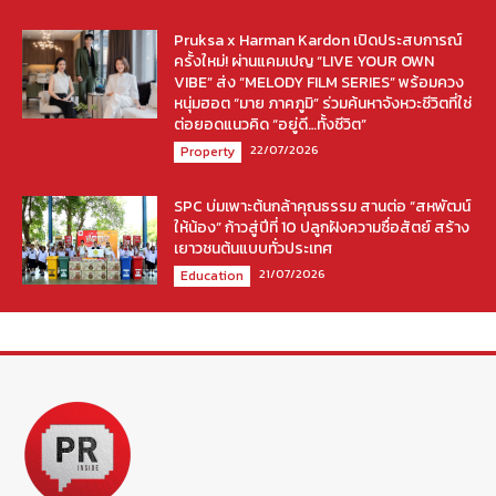
Pruksa x Harman Kardon เปิดประสบการณ์
ครั้งใหม่! ผ่านแคมเปญ “LIVE YOUR OWN
VIBE” ส่ง “MELODY FILM SERIES” พร้อมควง
หนุ่มฮอต “มาย ภาคภูมิ” ร่วมค้นหาจังหวะชีวิตที่ใช่
ต่อยอดแนวคิด “อยู่ดี…ทั้งชีวิต”
22/07/2026
Property
SPC บ่มเพาะต้นกล้าคุณธรรม สานต่อ “สหพัฒน์
ให้น้อง” ก้าวสู่ปีที่ 10 ปลูกฝังความซื่อสัตย์ สร้าง
เยาวชนต้นแบบทั่วประเทศ
21/07/2026
Education