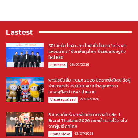
Lastest
SPI จับมือ โตคิว-สห โตคิวปั้นโมเดล “ศรีราชา
แห่งอนาคต” รับคลื่นทุนโลก-ปั้นฮับเศรษฐกิจ
ใหม่ EEC
26/07/2026
Business
พาณิชย์ปลื้ม! TCEX 2026 ปิดฉากยิ่งใหญ่ ดึงผู้
ร่วมงานกว่า 35,000 คน สร้างมูลค่าทาง
เศรษฐกิจกว่า 647 ล้านบาท
22/07/2026
Uncategorized
5 แบรนด์เครือสหพัฒน์กวาดรางวัล No. 1
Brand Thailand 2026 ตอกย้ำความไว้วางใจ
จากผู้บริโภคไทย
22/07/2026
Brand Move