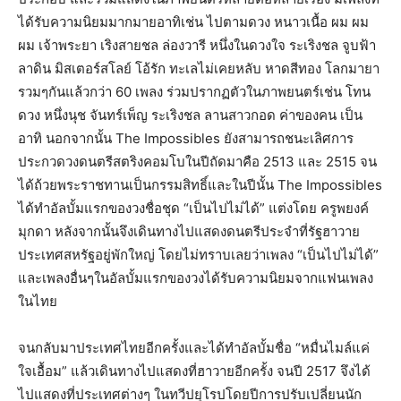
ได้รับความนิยมมากมายอาทิเช่น ไปตามดวง หนาวเนื้อ ผม ผม
ผม เจ้าพระยา เริงสายชล ล่องวารี หนึ่งในดวงใจ ระเริงชล จูบฟ้า
ลาดิน มิสเตอร์สโลย์ โอ้รัก ทะเลไม่เคยหลับ หาดสีทอง โลกมายา
รวมๆกันแล้วกว่า 60 เพลง ร่วมปรากฏตัวในภาพยนตร์เช่น โทน
ดวง หนึ่งนุช จันทร์เพ็ญ ระเริงชล ลานสาวกอด ค่าของคน เป็น
อาทิ นอกจากนั้น The Impossibles ยังสามารถชนะเลิศการ
ประกวดวงดนตรีสตริงคอมโบในปีถัดมาคือ 2513 และ 2515 จน
ได้ถ้วยพระราชทานเป็นกรรมสิทธิ์และในปีนั้น The Impossibles
ได้ทำอัลบั้มแรกของวงชื่อชุด “เป็นไปไม่ได้” แต่งโดย ครูพยงค์
มุกดา หลังจากนั้นจึงเดินทางไปแสดงดนตรีประจำที่รัฐฮาวาย
ประเทศสหรัฐอยู่พักใหญ่ โดยไม่ทราบเลยว่าเพลง “เป็นไปไม่ได้”
และเพลงอื่นๆในอัลบั้มแรกของวงได้รับความนิยมจากแฟนเพลง
ในไทย
จนกลับมาประเทศไทยอีกครั้งและได้ทำอัลบั้มชื่อ “หมื่นไมล์แค่
ใจเอื้อม” แล้วเดินทางไปแสดงที่ฮาวายอีกครั้ง จนปี 2517 จึงได้
ไปแสดงที่ประเทศต่างๆ ในทวีปยุโรปโดยปีการปรับเปลี่ยนนัก