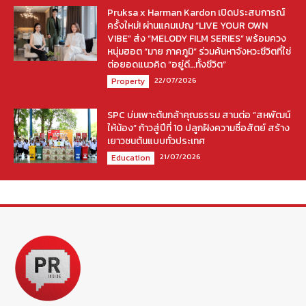
Pruksa x Harman Kardon เปิดประสบการณ์
ครั้งใหม่! ผ่านแคมเปญ “LIVE YOUR OWN
VIBE” ส่ง “MELODY FILM SERIES” พร้อมควง
หนุ่มฮอต “มาย ภาคภูมิ” ร่วมค้นหาจังหวะชีวิตที่ใช่
ต่อยอดแนวคิด “อยู่ดี…ทั้งชีวิต”
22/07/2026
Property
SPC บ่มเพาะต้นกล้าคุณธรรม สานต่อ “สหพัฒน์
ให้น้อง” ก้าวสู่ปีที่ 10 ปลูกฝังความซื่อสัตย์ สร้าง
เยาวชนต้นแบบทั่วประเทศ
21/07/2026
Education