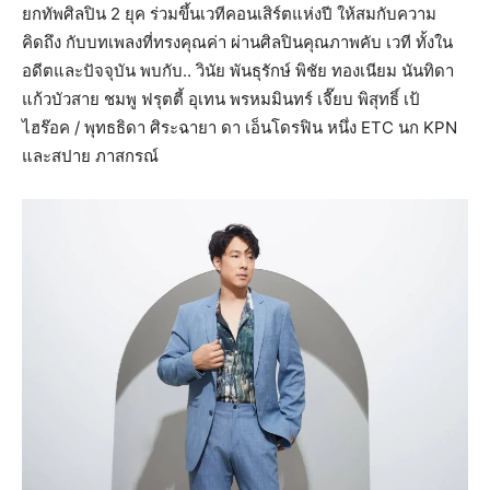
ยกทัพศิลปิน 2 ยุค ร่วมขึ้นเวทีคอนเสิร์ตแห่งปี ให้สมกับความ
คิดถึง กับบทเพลงที่ทรงคุณค่า ผ่านศิลปินคุณภาพคับ เวที ทั้งใน
อดีตและปัจจุบัน พบกับ.. วินัย พันธุรักษ์ พิชัย ทองเนียม นันทิดา
แก้วบัวสาย ชมพู ฟรุตตี้ อุเทน พรหมมินทร์ เจี๊ยบ พิสุทธิ์ เป้
ไฮร๊อค / พุทธธิดา ศิระฉายา ดา เอ็นโดรฟิน หนึ่ง ETC นก KPN
และสปาย ภาสกรณ์