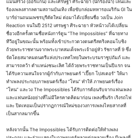
แมนสรวง (ออร์แกน) และเศรษฐา ศิระฉายา (นักร้องนำ) เล่นและ
ร้องเพลงสากลตามสถานบันเทิง เพื่อขับกล่อมทหารอเมริกัน GI ใน
บาร์ย่านถนนเพชรบุรีตัดใหม่ ต่อมาได้เปลี่ยนชื่อ วงเป็น Join
Reaction จนในปี 2512 เศรษฐา ศิระฉายา หัวหน้าวงได้เปลี่ยน
ชื่อวงอีกครั้งตามชื่อหนังการ์ตูน “The Impossibles” ที่ฉายทาง
ทีวีอยู่ในขณะนั้น พร้อมทั้งเข้าประกวดวงดนตรีสตริงคอมโบชิง
ถ้วยพระราชทานจากพระบาทสมเด็จพระเจ้าอยู่หัว รัชกาลที่ 9 ซึ่ง
จัดโดยสมาคมดนตรีแห่งประเทศไทยในพระบรมราชูปถัมภ์ และ
สามารถคว้า ตำแหน่งชนะเลิศ ได้ถ้วยพระราชทานเป็นปีแรก จน
ได้รับความสนใจจากผู้กำกับภาพยนตร์ “เปี๊ยก โปสเตอร์” ให้มา
ทำเพลงประกอบภาพยนตร์เรื่อง “โทน” ทำให้ ภาพยนตร์เรื่อง
“โทน” และวง The Impossibles ได้รับการต้อนรับจากแฟนเพลง
และแฟนหนังอย่างที่ไม่มีใครคาดคิดมาก่อน เพลงชื่นรัก เริงรถไฟ
และ ปิดเทอมเป็นปรากฏการณ์ใหม่ของวงการเพลงไทยสากลที่
เป็นสากลมากขึ้น
หลังจากนั้น The Impossibles ได้รับการติดต่อให้ทำเพลง
ประกอบ และร่วมแสดงในภาพยนตร์หลายต่อหลายเรื่อง มีเพลงที่