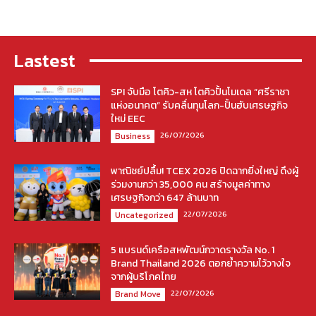
Lastest
SPI จับมือ โตคิว-สห โตคิวปั้นโมเดล “ศรีราชา
แห่งอนาคต” รับคลื่นทุนโลก-ปั้นฮับเศรษฐกิจ
ใหม่ EEC
26/07/2026
Business
พาณิชย์ปลื้ม! TCEX 2026 ปิดฉากยิ่งใหญ่ ดึงผู้
ร่วมงานกว่า 35,000 คน สร้างมูลค่าทาง
เศรษฐกิจกว่า 647 ล้านบาท
22/07/2026
Uncategorized
5 แบรนด์เครือสหพัฒน์กวาดรางวัล No. 1
Brand Thailand 2026 ตอกย้ำความไว้วางใจ
จากผู้บริโภคไทย
22/07/2026
Brand Move