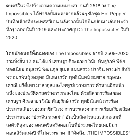
ดนตรีในวงไปบ้างตามความเหมาะสม จนปี 2518 วง The
Impossibles ได้ทำอัลบั้มเพลงสากลล้วนๆ ชื่อชุด Hot Pepper
บันทึกเสียงที่ประเทศสวีเดน หลังจากนั้นได้บินกลับมาเล่นประจำ
ที่กรุงเทพฯในปี 2519 และประกาศยุบวง The Impossibles ในปี
2520
โดยนักดนตรีทั้งหมดของ The Impossibles จากปี 2509-2020
รวมทั้งสิ้น 12 คน ได้แก่ เศรษฐา ศิระฉายา วินัย พันธุรักษ์ พิชัย
ทองเนียม อนุสรณ์ พัฒนกุล สุเมธ แมนสรวง ปราจีน ทรงเผ่า สิทธิ
พร อมรพันธุ์ ยงยุทธ มีแสง เรวัต พุทธินันทน์ สมชาย กฤษณะ
เศรณี ปรีดิ์เทพ มาลากุลและไพฑูรย์ วาทยากร ตำนานอีกหน้า
หนึ่งของประวัติศาสตร์วงการเพลงไทย ด้วยลีลาการร้อง ของ
เศรษฐา ศิระฉายา วินัย พันธุรักษ์ เรวัต พุทธินันทน์ การร้อง
ประสานเสียงของสมาชิกในวง การบรรเลงจากการเรียบเรียงเสียง
ประสานของ “ปราจีน ทรงเผ่า” อันเป็นสัดส่วนและส่วนผสมที่
ลงตัวที่สุดของวงดนตรีสตริงคอมโบที่ประเทศไทยเคยมีมา
คอนเสิร์ตแห่งปี ที่ไม่ควรพลาด !!! “คิดถึง…THE IMPOSSIBLES”