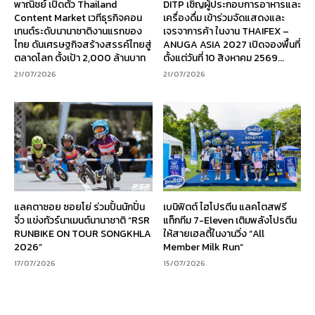
พาณิชย์ เปิดตัว Thailand
DITP เชิญผู้ประกอบการอาหารและ
Content Market เวทีธุรกิจคอน
เครื่องดื่ม เข้าร่วมจัดแสดงและ
เทนต์ระดับนานาชาติงานแรกของ
เจรจาการค้า ในงาน THAIFEX –
ไทย ดันเศรษฐกิจสร้างสรรค์ไทยสู่
ANUGA ASIA 2027 เปิดจองพื้นที่
ตลาดโลก ตั้งเป้า 2,000 ล้านบาท
ตั้งแต่วันที่ 10 สิงหาคม 2569...
21/07/2026
21/07/2026
แลคตาซอย ซอยโย่ ร่วมปั้นนักปั่น
เบนิฟิตต์ ไฮโปรตีน แลคโตสฟรี
จิ๋ว แข่งทัวร์นาเมนต์นานาชาติ “RSR
แท็กทีม 7-Eleven เติมพลังโปรตีน
RUNBIKE ON TOUR SONGKHLA
ให้สายเฮลตี้ในงานวิ่ง “All
2026”
Member Milk Run”
17/07/2026
15/07/2026