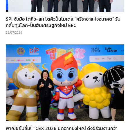
SPI จับมือ โตคิว-สห โตคิวปั้นโมเดล “ศรีราชาแห่งอนาคต” รับ
คลื่นทุนโลก-ปั้นฮับเศรษฐกิจใหม่ EEC
26/07/2026
พาณิชย์ปลื้ม! TCEX 2026 ปิดฉากยิ่งใหญ่ ดึงผู้ร่วมงานกว่า