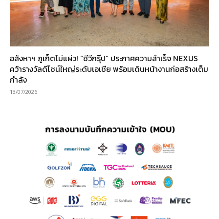
อสังหาฯ ภูเก็ตไม่แผ่ว! “ซีวีกรุ๊ป” ประกาศความสำเร็จ NEXUS
คว้ารางวัลดีไซน์ใหญ่ระดับเอเชีย พร้อมเดินหน้างานก่อสร้างเต็ม
กำลัง
13/07/2026