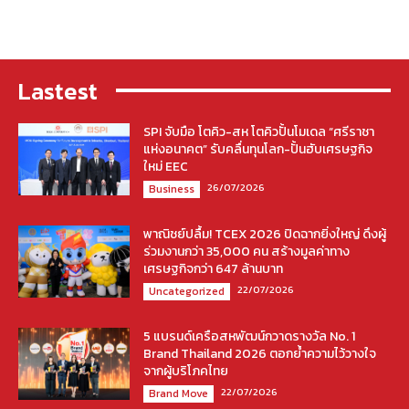
Lastest
SPI จับมือ โตคิว-สห โตคิวปั้นโมเดล “ศรีราชา
แห่งอนาคต” รับคลื่นทุนโลก-ปั้นฮับเศรษฐกิจ
ใหม่ EEC
26/07/2026
Business
พาณิชย์ปลื้ม! TCEX 2026 ปิดฉากยิ่งใหญ่ ดึงผู้
ร่วมงานกว่า 35,000 คน สร้างมูลค่าทาง
เศรษฐกิจกว่า 647 ล้านบาท
22/07/2026
Uncategorized
5 แบรนด์เครือสหพัฒน์กวาดรางวัล No. 1
Brand Thailand 2026 ตอกย้ำความไว้วางใจ
จากผู้บริโภคไทย
22/07/2026
Brand Move