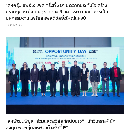
“สหกรุ๊ป แฟร์ & เฟส ครั้งที่ 30” ปิดฉากประทับใจ สร้าง
ปรากฏการณ์ความสุข ฉลอง 3 ทศวรรษ ตอกย้ำการเป็น
มหกรรมงานแฟร์และเฟสติวัลยิ่งใหญ่แห่งปี
03/07/2026
“สหพัฒนพิบูล” ร่วมแสดงวิสัยทัศน์บนเวที “นักวิเคราะห์ นัก
ลงทุน พบกลุ่มสหพัฒน์ ครั้งที่ 15”