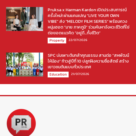
Pruksa x Harman Kardon เปิดประสบการณ์
ครั้งใหม่! ผ่านแคมเปญ “LIVE YOUR OWN
VIBE” ส่ง “MELODY FILM SERIES” พร้อมควง
หนุ่มฮอต “มาย ภาคภูมิ” ร่วมค้นหาจังหวะชีวิตที่ใช่
ต่อยอดแนวคิด “อยู่ดี…ทั้งชีวิต”
22/07/2026
Property
SPC บ่มเพาะต้นกล้าคุณธรรม สานต่อ “สหพัฒน์
ให้น้อง” ก้าวสู่ปีที่ 10 ปลูกฝังความซื่อสัตย์ สร้าง
เยาวชนต้นแบบทั่วประเทศ
21/07/2026
Education