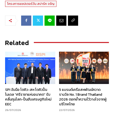
โครงการแชปเตอร์วัน สปาร์ค จรัญ
Related
SPI จับมือ โตคิว-สห โตคิวปั้น
5 แบรนด์เครือสหพัฒน์กวาด
โมเดล “ศรีราชาแห่งอนาคต” รับ
รางวัล No. 1 Brand Thailand
คลื่นทุนโลก-ปั้นฮับเศรษฐกิจใหม่
2026 ตอกย้ำความไว้วางใจจากผู้
EEC
บริโภคไทย
26/07/2026
22/07/2026