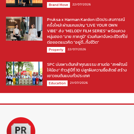
22/07/2026
Brand Move
Pruksa x Harman Kardon เปิดประสบการณ์
ครั้งใหม่! ผ่านแคมเปญ “LIVE YOUR OWN
VIBE” ส่ง “MELODY FILM SERIES” พร้อมควง
หนุ่มฮอต “มาย ภาคภูมิ” ร่วมค้นหาจังหวะชีวิตที่ใช่
ต่อยอดแนวคิด “อยู่ดี…ทั้งชีวิต”
22/07/2026
Property
SPC บ่มเพาะต้นกล้าคุณธรรม สานต่อ “สหพัฒน์
ให้น้อง” ก้าวสู่ปีที่ 10 ปลูกฝังความซื่อสัตย์ สร้าง
เยาวชนต้นแบบทั่วประเทศ
21/07/2026
Education