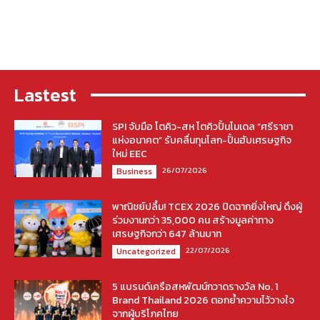
Lastest
SPI จับมือ โตคิว-สห โตคิวปั้นโมเดล “ศรีราชา
แห่งอนาคต” รับคลื่นทุนโลก-ปั้นฮับเศรษฐกิจ
ใหม่ EEC
26/07/2026
Business
พาณิชย์ปลื้ม! TCEX 2026 ปิดฉากยิ่งใหญ่ ดึงผู้
ร่วมงานกว่า 35,000 คน สร้างมูลค่าทาง
เศรษฐกิจกว่า 647 ล้านบาท
22/07/2026
Uncategorized
5 แบรนด์เครือสหพัฒน์กวาดรางวัล No. 1
Brand Thailand 2026 ตอกย้ำความไว้วางใจ
จากผู้บริโภคไทย