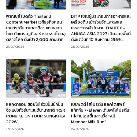
พาณิชย์ เปิดตัว Thailand
DITP เชิญผู้ประกอบการอาหารและ
Content Market เวทีธุรกิจคอน
เครื่องดื่ม เข้าร่วมจัดแสดงและ
เทนต์ระดับนานาชาติงานแรกของ
เจรจาการค้า ในงาน THAIFEX –
ไทย ดันเศรษฐกิจสร้างสรรค์ไทยสู่
ANUGA ASIA 2027 เปิดจองพื้นที่
ตลาดโลก ตั้งเป้า 2,000 ล้านบาท
ตั้งแต่วันที่ 10 สิงหาคม 2569...
21/07/2026
21/07/2026
แลคตาซอย ซอยโย่ ร่วมปั้นนักปั่น
เบนิฟิตต์ ไฮโปรตีน แลคโตสฟรี
จิ๋ว แข่งทัวร์นาเมนต์นานาชาติ “RSR
แท็กทีม 7-Eleven เติมพลังโปรตีน
RUNBIKE ON TOUR SONGKHLA
ให้สายเฮลตี้ในงานวิ่ง “All
2026”
Member Milk Run”
17/07/2026
15/07/2026