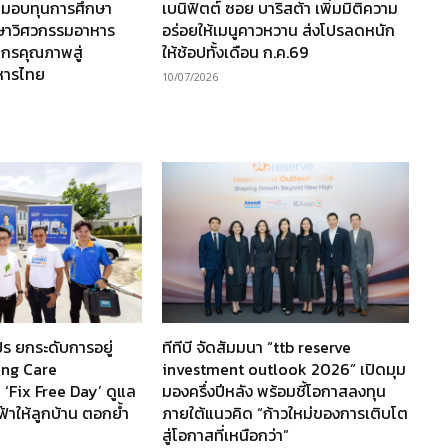
 มอบทุนการศึกษา
เบนิฟิตต์ ซอย บาริสต้า เพิ่มมิติความ
กษาวิศวกรรมอาหาร
อร่อยให้เมนูคาวหวาน ส่งโปรลดหนัก
ากรคุณภาพสู่
ให้ช้อปทั้งเดือน ก.ค.69
หารไทย
10/07/2026
ร ยกระดับการอยู่
ทีทีบี จัดสัมมนา “ttb reserve
ving Care
investment outlook 2026” เปิดมุม
 ‘Fix Free Day’ ดูแล
มองครึ่งปีหลัง พร้อมชี้โอกาสลงทุน
ฟ้าให้ลูกบ้าน ตอกย้ำ
ภายใต้แนวคิด “ก้าวใหม่ของการเติบโต
สู่โอกาสที่เหนือกว่า”