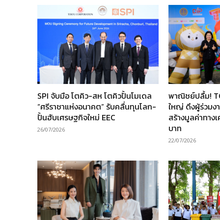
SPI จับมือ โตคิว-สห โตคิวปั้นโมเดล
พาณิชย์ปลื้ม! 
“ศรีราชาแห่งอนาคต” รับคลื่นทุนโลก-
ใหญ่ ดึงผู้ร่วม
ปั้นฮับเศรษฐกิจใหม่ EEC
สร้างมูลค่าทาง
บาท
26/07/2026
22/07/2026