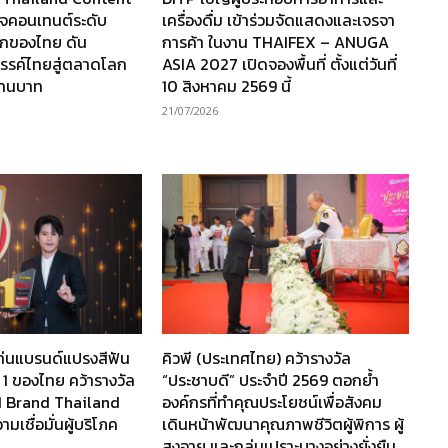
กิจคอนเทนต์ระดับ
เครื่องดื่ม เข้าร่วมจัดแสดงและเจรจา
กของไทย ดัน
การค้า ในงาน THAIFEX – ANUGA
รรค์ไทยสู่ตลาดโลก
ASIA 2027 เปิดจองพื้นที่ ตั้งแต่วันที่
ล้านบาท
10 สิงหาคม 2569 นี้
21/07/2026
ท่นแบรนด์แปรงสีฟัน
คิวพี (ประเทศไทย) คว้ารางวัล
 1 ของไทย คว้ารางวัล
“ประชาบดี” ประจำปี 2569 ตอกย้ำ
1 Brand Thailand
องค์กรที่ทำคุณประโยชน์เพื่อสังคม
เชื่อมั่นผู้บริโภค
เดินหน้าพัฒนาคุณภาพชีวิตผู้พิการ ผู้
สูงอายุ และกลุ่มเปราะบางอย่างยั่งยืน