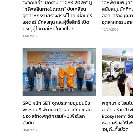
“พาณิชย์” เปิดงาน “TCEX 2026” ชู
“สหพัฒนพิบูล”
“ทรัพย์สินทางปัญญา” ขับเคลื่อน
สนับสนุนนักศึ
อุตสาหกรรมสร้างสรรค์ไทย เชื่อมครี
สจล. สร้างบุคล
เอเตอร์ นักลงทุน และผู้ซื้อสิทธิ เปิด
อุตสาหกรรมอา
ประตูสู่โอกาสใหม่ในเวทีโลก
10/07/2026
11/07/2026
SPC ผนึก SET จุดประกายชุมชนบึง
พฤกษา x โฮมโป
พระราม 9 พัฒนา เปิดสถานีขยะแลก
อาศัย สร้าง ‘Li
ของ สร้างพฤติกรรมใหม่เพื่อโลก
Ecosystem’ จัด
ยั่งยืน
ซ่อมเครื่องใช้ไฟ
‘อยู่ดี…ทั้งชีวิต’
08/07/2026