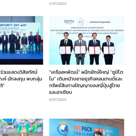
07/07/2026
ร่วมแสดงวิสัยทัศน์
“เครือสหพัฒน์” ผนึกยักษ์ใหญ่ “ซูมิโต
ราะห์ นักลงทุน พบกลุ่ม
โม” เดินหน้าขยายธุรกิจคอนเทนต์และ
15”
ทรัพย์สินทางปัญญาของญี่ปุ่นสู่ไทย
และอาเซียน
03/07/2026