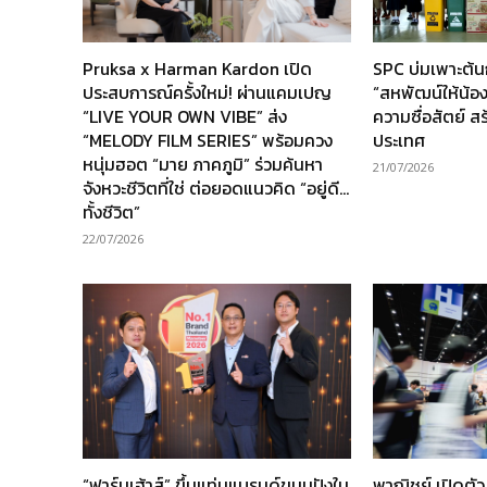
Pruksa x Harman Kardon เปิด
SPC บ่มเพาะต้
ประสบการณ์ครั้งใหม่! ผ่านแคมเปญ
“สหพัฒน์ให้น้อง” 
“LIVE YOUR OWN VIBE” ส่ง
ความซื่อสัตย์ ส
“MELODY FILM SERIES” พร้อมควง
ประเทศ
หนุ่มฮอต “มาย ภาคภูมิ” ร่วมค้นหา
21/07/2026
จังหวะชีวิตที่ใช่ ต่อยอดแนวคิด “อยู่ดี…
ทั้งชีวิต”
22/07/2026
“ฟาร์มเฮ้าส์” ขึ้นแท่นแบรนด์ขนมปังใน
พาณิชย์ เปิดตั