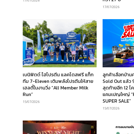
17/07/2026
17/07/2026
เบนิฟิตต์ ไฮโปรตีน แลคโตสฟรี แท็ก
ลูกค้าเลือกบ้
ทีม 7-Eleven เติมพลังโปรตีนให้สาย
Sold Out แล้ว 9
เฮลตี้ในงานวิ่ง “All Member Milk
สุดท้ายอีก 12 
Run”
แคมเปญใหญ่ 
SUPER SALE”
15/07/2026
15/07/2026