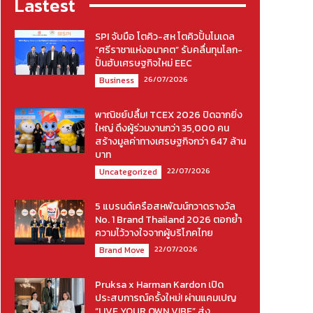
Lastest
SPI จับมือ โตคิว-สห โตคิวปั้นโมเดล
“ศรีราชาแห่งอนาคต” รับคลื่นทุนโลก-
ปั้นฮับเศรษฐกิจใหม่ EEC
26/07/2026
Business
พาณิชย์ปลื้ม! TCEX 2026 ปิดฉากยิ่ง
ใหญ่ ดึงผู้ร่วมงานกว่า 35,000 คน
สร้างมูลค่าทางเศรษฐกิจกว่า 647 ล้าน
บาท
22/07/2026
Uncategorized
5 แบรนด์เครือสหพัฒน์กวาดรางวัล
No. 1 Brand Thailand 2026 ตอกย้ำ
ความไว้วางใจจากผู้บริโภคไทย
22/07/2026
Brand Move
Pruksa x Harman Kardon เปิด
ประสบการณ์ครั้งใหม่! ผ่านแคมเปญ
“LIVE YOUR OWN VIBE” ส่ง