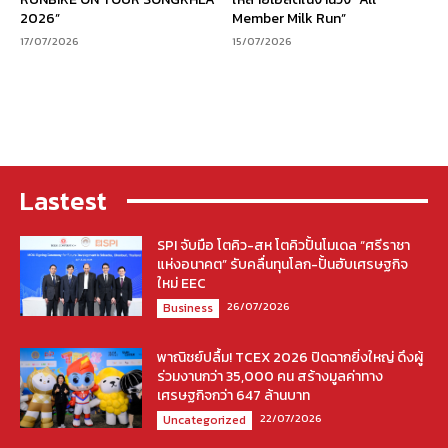
2026”
Member Milk Run”
17/07/2026
15/07/2026
Lastest
SPI จับมือ โตคิว-สห โตคิวปั้นโมเดล “ศรีราชา
แห่งอนาคต” รับคลื่นทุนโลก-ปั้นฮับเศรษฐกิจ
ใหม่ EEC
26/07/2026
Business
พาณิชย์ปลื้ม! TCEX 2026 ปิดฉากยิ่งใหญ่ ดึงผู้
ร่วมงานกว่า 35,000 คน สร้างมูลค่าทาง
เศรษฐกิจกว่า 647 ล้านบาท
22/07/2026
Uncategorized