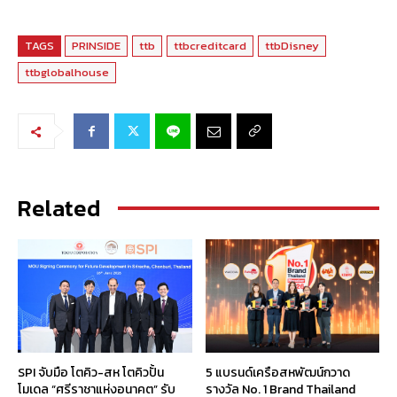
TAGS
PRINSIDE
ttb
ttbcreditcard
ttbDisney
ttbglobalhouse
Related
SPI จับมือ โตคิว-สห โตคิวปั้น
5 แบรนด์เครือสหพัฒน์กวาด
โมเดล “ศรีราชาแห่งอนาคต” รับ
รางวัล No. 1 Brand Thailand