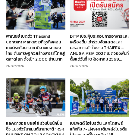
พาณิชย์ เปิดตัว Thailand
DITP เชิญผู้ประกอบการอาหารและ
Content Market เวทีธุรกิจคอน
เครื่องดื่ม เข้าร่วมจัดแสดงและ
เทนต์ระดับนานาชาติงานแรกของ
เจรจาการค้า ในงาน THAIFEX –
ไทย ดันเศรษฐกิจสร้างสรรค์ไทยสู่
ANUGA ASIA 2027 เปิดจองพื้นที่
ตลาดโลก ตั้งเป้า 2,000 ล้านบาท
ตั้งแต่วันที่ 10 สิงหาคม 2569...
21/07/2026
21/07/2026
แลคตาซอย ซอยโย่ ร่วมปั้นนักปั่น
เบนิฟิตต์ ไฮโปรตีน แลคโตสฟรี
จิ๋ว แข่งทัวร์นาเมนต์นานาชาติ “RSR
แท็กทีม 7-Eleven เติมพลังโปรตีน
RUNBIKE ON TOUR SONGKHLA
ให้สายเฮลตี้ในงานวิ่ง “All