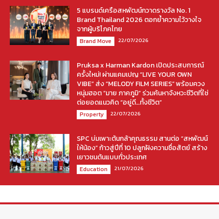
5 แบรนด์เครือสหพัฒน์กวาดรางวัล No. 1
Brand Thailand 2026 ตอกย้ำความไว้วางใจ
จากผู้บริโภคไทย
22/07/2026
Brand Move
Pruksa x Harman Kardon เปิดประสบการณ์
ครั้งใหม่! ผ่านแคมเปญ “LIVE YOUR OWN
VIBE” ส่ง “MELODY FILM SERIES” พร้อมควง
หนุ่มฮอต “มาย ภาคภูมิ” ร่วมค้นหาจังหวะชีวิตที่ใช่
ต่อยอดแนวคิด “อยู่ดี…ทั้งชีวิต”
22/07/2026
Property
SPC บ่มเพาะต้นกล้าคุณธรรม สานต่อ “สหพัฒน์
ให้น้อง” ก้าวสู่ปีที่ 10 ปลูกฝังความซื่อสัตย์ สร้าง
เยาวชนต้นแบบทั่วประเทศ
21/07/2026
Education