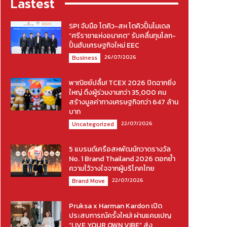
Lastest
SPI จับมือ โตคิว-สห โตคิวปั้นโมเดล
“ศรีราชาแห่งอนาคต” รับคลื่นทุนโลก-
ปั้นฮับเศรษฐกิจใหม่ EEC
26/07/2026
Business
พาณิชย์ปลื้ม! TCEX 2026 ปิดฉากยิ่ง
ใหญ่ ดึงผู้ร่วมงานกว่า 35,000 คน
สร้างมูลค่าทางเศรษฐกิจกว่า 647 ล้าน
บาท
22/07/2026
Uncategorized
5 แบรนด์เครือสหพัฒน์กวาดรางวัล
No. 1 Brand Thailand 2026 ตอกย้ำ
ความไว้วางใจจากผู้บริโภคไทย
22/07/2026
Brand Move
Pruksa x Harman Kardon เปิด
ประสบการณ์ครั้งใหม่! ผ่านแคมเปญ
“LIVE YOUR OWN VIBE” ส่ง