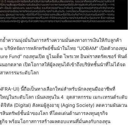
ย้ำความมุ่งมั่นในการสร้างความมั่นคงทางการเงินให้กับลูกค้า
ละ บริษัทจัดการหลักทรัพย์ชั้นนำในไทย “UOBAM” เปิดตัวกองทุน
ture Fund” กองทุนเปิด ยูไนเต็ด ไพรเวท อินฟราสตรัคเชอร์ ฟันด์
นอกตลาด เปิดโอกาสให้ผู้ลงทุนได้เข้าถึงบริษัทชั้นนำที่ไม่ได้จด
อุตสาหกรรมระดับโลก
FRA-UI) นี้ถือเป็นทางเลือกใหม่สำหรับนักลงทุนมืออาชีพที่
ใหญ่ในระดับโลก เน้นลงทุนใน 4 อุตสาหกรรม เมกะเทรนด์ระดับ
ิจิทัล (Digital) สังคมผู้สูงอายุ (Aging Society) ลดความผันผวน
สินทรัพย์ชั้นนำของโลก ที่โดดเด่นด้านการลงทุนธุรกิจ
ษฐกิจ พร้อมโอกาสการสร้างผลตอบแทนที่มั่นคงกับกองทุน