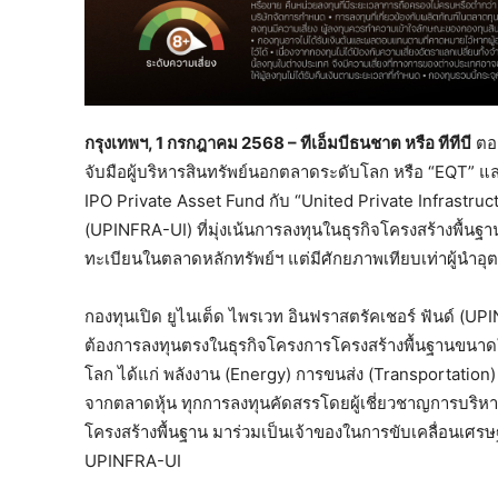
กรุงเทพฯ
, 1
กรกฎาคม
2568
–
ทีเอ็มบีธนชาต หรือ ทีทีบี
ตอก
จับมือผู้บริหารสินทรัพย์นอกตลาดระดับโลก หรือ “EQT” แ
IPO Private Asset Fund กับ “United Private Infrastruc
(UPINFRA-UI) ที่มุ่งเน้นการลงทุนในธุรกิจโครงสร้างพื้นฐาน
ทะเบียนในตลาดหลักทรัพย์ฯ แต่มีศักยภาพเทียบเท่าผู้นำ
กองทุนเปิด ยูไนเต็ด ไพรเวท อินฟราสตรัคเชอร์ ฟันด์ (UPIN
ต้องการลงทุนตรงในธุรกิจโครงการโครงสร้างพื้นฐานขนาด
โลก ได้แก่ พลังงาน (Energy) การขนส่ง (Transportation) ด
จากตลาดหุ้น ทุกการลงทุนคัดสรรโดยผู้เชี่ยวชาญการบริหาร
โครงสร้างพื้นฐาน มาร่วมเป็นเจ้าของในการขับเคลื่อนเศร
UPINFRA-UI