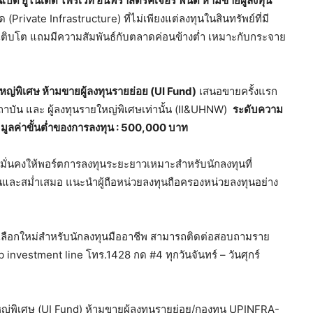
เปิด ยูไนเต็ด ไพรเวท อินฟราสตรัคเจอร์ ฟันด์ ห้ามขายผู้ลงทุน
rivate Infrastructure) ที่ไม่เพียงแต่ลงทุนในสินทรัพย์ที่มี
น้มเติบโต แถมมีความสัมพันธ์กับตลาดค่อนข้างต่ำ เหมาะกับกระจาย
หญ่พิเศษ ห้ามขายผู้ลงทุนรายย่อย (UI Fund)
เสนอขายครั้งแรก
ถาบัน และ ผู้ลงทุนรายใหญ่พิเศษเท่านั้น (II&UHNW)
ระดับความ
)
มูลค่าขั้นต่ำของการลงทุน : 500,000 บาท
มมั่นคงให้พอร์ตการลงทุนระยะยาวเหมาะสำหรับนักลงทุนที่
และสม่ำเสมอ แนะนำผู้ถือหน่วยลงทุนถือครองหน่วยลงทุนอย่าง
างเลือกใหม่สำหรับนักลงทุนมืออาชีพ สามารถติดต่อสอบถามราย
b investment line โทร.1428 กด #4 ทุกวันจันทร์ – วันศุกร์
ยใหญ่พิเศษ (UI Fund) ห้ามขายผู้ลงทุนรายย่อย/กองทุน UPINFRA-