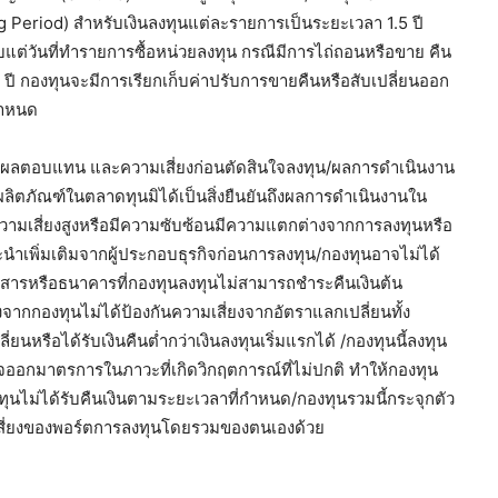
Period) สำหรับเงินลงทุนแต่ละรายการเป็นระยะเวลา 1.5 ปี
นับแต่วันที่ทำรายการซื้อหน่วยลงทุน กรณีมีการไถ่ถอนหรือขาย คืน
 ปี กองทุนจะมีการเรียกเก็บค่าปรับการขายคืนหรือสับเปลี่ยนออก
กำหนด
นไข ผลตอบแทน และความเสี่ยงก่อนตัดสินใจลงทุน/ผลการดำเนินงาน
ผลิตภัณฑ์ในตลาดทุนมิได้เป็นสิ่งยืนยันถึงผลการดำเนินงานใน
ีความเสี่ยงสูงหรือมีความซับซ้อนมีความแตกต่างจากการลงทุนหรือ
นำเพิ่มเติมจากผู้ประกอบธุรกิจก่อนการลงทุน/กองทุนอาจไม่ได้
ารหรือธนาคารที่กองทุนลงทุนไม่สามารถชําระคืนเงินต้น
งจากกองทุนไม่ได้ป้องกันความเสี่ยงจากอัตราแลกเปลี่ยนทั้ง
นหรือได้รับเงินคืนต่ำกว่าเงินลงทุนเริ่มแรกได้ /กองทุนนี้ลงทุน
จออกมาตรการในภาวะที่เกิดวิกฤตการณ์ที่ไม่ปกติ ทำให้กองทุน
ทุนไม่ได้รับคืนเงินตามระยะเวลาที่กำหนด/กองทุนรวมนี้กระจุกตัว
สี่ยงของพอร์ตการลงทุนโดยรวมของตนเองด้วย