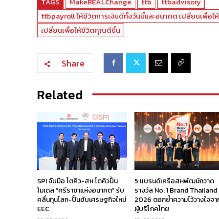
TAGS
MakeREALChange
ttb
ttbadvisory
ttbpayroll ให้ชีวิตการเงินดีทั้งวันนี้และอนาคต เปลี่ยนเพื
เปลี่ยนเพื่อให้ชีวิตคุณดีขึ้น
Share
Related
SPI จับมือ โตคิว-สห โตคิวปั้น
5 แบรนด์เครือสหพัฒน์กวาด
โมเดล “ศรีราชาแห่งอนาคต” รับ
รางวัล No. 1 Brand Thailand
คลื่นทุนโลก-ปั้นฮับเศรษฐกิจใหม่
2026 ตอกย้ำความไว้วางใจจา
EEC
ผู้บริโภคไทย