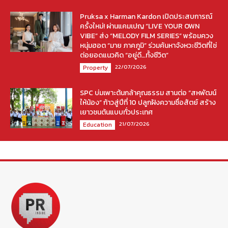
Pruksa x Harman Kardon เปิดประสบการณ์
ครั้งใหม่! ผ่านแคมเปญ “LIVE YOUR OWN
VIBE” ส่ง “MELODY FILM SERIES” พร้อมควง
หนุ่มฮอต “มาย ภาคภูมิ” ร่วมค้นหาจังหวะชีวิตที่ใช่
ต่อยอดแนวคิด “อยู่ดี…ทั้งชีวิต”
22/07/2026
Property
SPC บ่มเพาะต้นกล้าคุณธรรม สานต่อ “สหพัฒน์
ให้น้อง” ก้าวสู่ปีที่ 10 ปลูกฝังความซื่อสัตย์ สร้าง
เยาวชนต้นแบบทั่วประเทศ
21/07/2026
Education