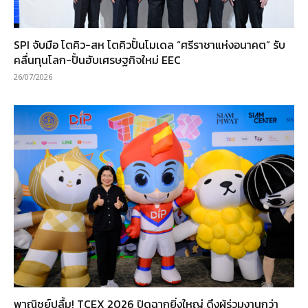
SPI จับมือ โตคิว-สห โตคิวปั้นโมเดล “ศรีราชาแห่งอนาคต” รับ
คลื่นทุนโลก-ปั้นฮับเศรษฐกิจใหม่ EEC
26/07/2026
พาณิชย์ปลื้ม! TCEX 2026 ปิดฉากยิ่งใหญ่ ดึงผู้ร่วมงานกว่า