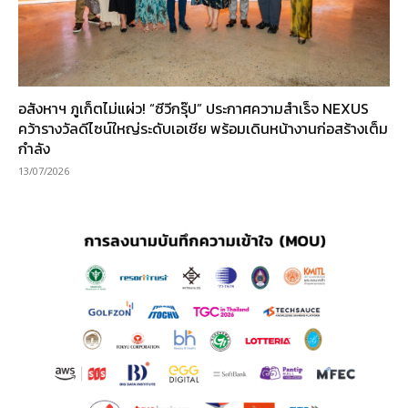
อสังหาฯ ภูเก็ตไม่แผ่ว! “ซีวีกรุ๊ป” ประกาศความสำเร็จ NEXUS
คว้ารางวัลดีไซน์ใหญ่ระดับเอเชีย พร้อมเดินหน้างานก่อสร้างเต็ม
กำลัง
13/07/2026