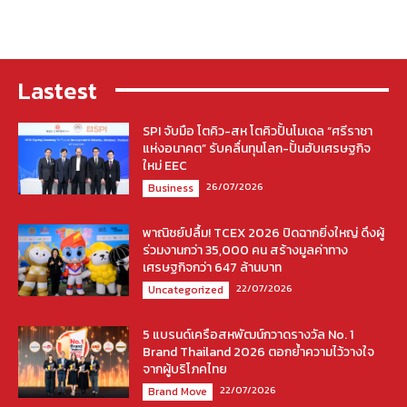
Lastest
SPI จับมือ โตคิว-สห โตคิวปั้นโมเดล “ศรีราชา
แห่งอนาคต” รับคลื่นทุนโลก-ปั้นฮับเศรษฐกิจ
ใหม่ EEC
26/07/2026
Business
พาณิชย์ปลื้ม! TCEX 2026 ปิดฉากยิ่งใหญ่ ดึงผู้
ร่วมงานกว่า 35,000 คน สร้างมูลค่าทาง
เศรษฐกิจกว่า 647 ล้านบาท
22/07/2026
Uncategorized
5 แบรนด์เครือสหพัฒน์กวาดรางวัล No. 1
Brand Thailand 2026 ตอกย้ำความไว้วางใจ
จากผู้บริโภคไทย
22/07/2026
Brand Move