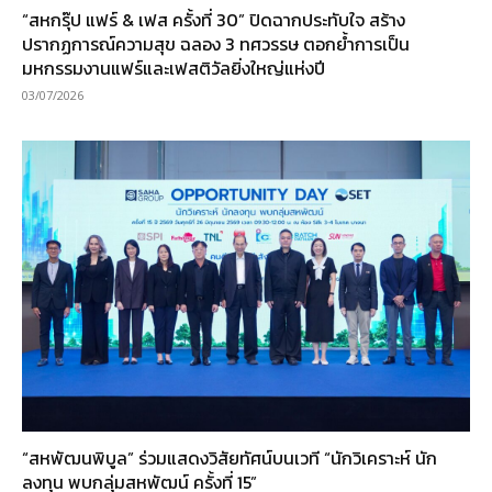
“สหกรุ๊ป แฟร์ & เฟส ครั้งที่ 30” ปิดฉากประทับใจ สร้าง
ปรากฏการณ์ความสุข ฉลอง 3 ทศวรรษ ตอกย้ำการเป็น
มหกรรมงานแฟร์และเฟสติวัลยิ่งใหญ่แห่งปี
03/07/2026
“สหพัฒนพิบูล” ร่วมแสดงวิสัยทัศน์บนเวที “นักวิเคราะห์ นัก
ลงทุน พบกลุ่มสหพัฒน์ ครั้งที่ 15”