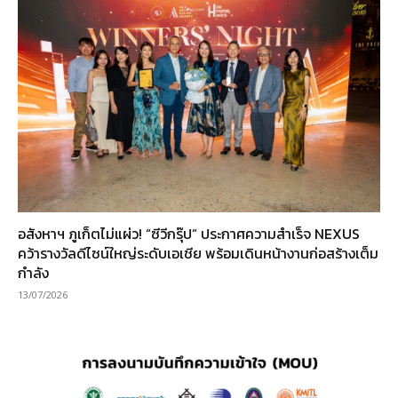
อสังหาฯ ภูเก็ตไม่แผ่ว! “ซีวีกรุ๊ป” ประกาศความสำเร็จ NEXUS
คว้ารางวัลดีไซน์ใหญ่ระดับเอเชีย พร้อมเดินหน้างานก่อสร้างเต็ม
กำลัง
13/07/2026