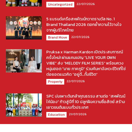
22/07/2026
Uncategorized
5 แบรนด์เครือสหพัฒน์กวาดรางวัล No. 1
Brand Thailand 2026 ตอกย้ำความไว้วางใจ
จากผู้บริโภคไทย
22/07/2026
Brand Move
Pruksa x Harman Kardon เปิดประสบการณ์
ครั้งใหม่! ผ่านแคมเปญ “LIVE YOUR OWN
VIBE” ส่ง “MELODY FILM SERIES” พร้อมควง
หนุ่มฮอต “มาย ภาคภูมิ” ร่วมค้นหาจังหวะชีวิตที่ใช่
ต่อยอดแนวคิด “อยู่ดี…ทั้งชีวิต”
22/07/2026
Property
SPC บ่มเพาะต้นกล้าคุณธรรม สานต่อ “สหพัฒน์
ให้น้อง” ก้าวสู่ปีที่ 10 ปลูกฝังความซื่อสัตย์ สร้าง
เยาวชนต้นแบบทั่วประเทศ
21/07/2026
Education