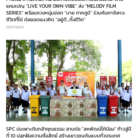
แคมเปญ “LIVE YOUR OWN VIBE” ส่ง “MELODY FILM
SERIES” พร้อมควงหนุ่มฮอต “มาย ภาคภูมิ” ร่วมค้นหาจังหวะ
ชีวิตที่ใช่ ต่อยอดแนวคิด “อยู่ดี…ทั้งชีวิต”
22/07/2026
SPC บ่มเพาะต้นกล้าคุณธรรม สานต่อ “สหพัฒน์ให้น้อง” ก้าวสู่ปี
ที่ 10 ปลูกฝังความซื่อสัตย์ สร้างเยาวชนต้นแบบทั่วประเทศ