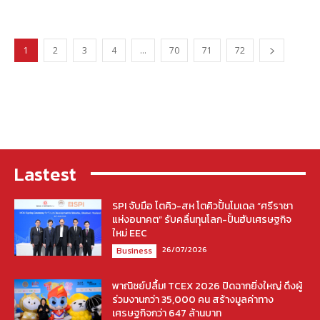
1
2
3
4
…
70
71
72
Lastest
SPI จับมือ โตคิว-สห โตคิวปั้นโมเดล “ศรีราชา
แห่งอนาคต” รับคลื่นทุนโลก-ปั้นฮับเศรษฐกิจ
ใหม่ EEC
26/07/2026
Business
พาณิชย์ปลื้ม! TCEX 2026 ปิดฉากยิ่งใหญ่ ดึงผู้
ร่วมงานกว่า 35,000 คน สร้างมูลค่าทาง
เศรษฐกิจกว่า 647 ล้านบาท