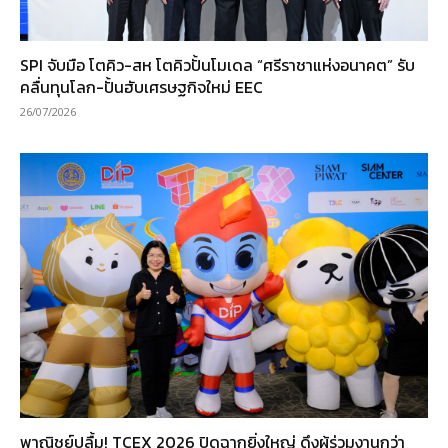
SPI จับมือ โตคิว-สห โตคิวปั้นโมเดล “ศรีราชาแห่งอนาคต” รับ
คลื่นทุนโลก-ปั้นฮับเศรษฐกิจใหม่ EEC
26/07/2026
พาณิชย์ปลื้ม! TCEX 2026 ปิดฉากยิ่งใหญ่ ดึงผู้ร่วมงานกว่า