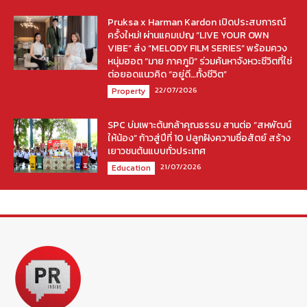
Pruksa x Harman Kardon เปิดประสบการณ์
ครั้งใหม่! ผ่านแคมเปญ “LIVE YOUR OWN
VIBE” ส่ง “MELODY FILM SERIES” พร้อมควง
หนุ่มฮอต “มาย ภาคภูมิ” ร่วมค้นหาจังหวะชีวิตที่ใช่
ต่อยอดแนวคิด “อยู่ดี…ทั้งชีวิต”
22/07/2026
Property
SPC บ่มเพาะต้นกล้าคุณธรรม สานต่อ “สหพัฒน์
ให้น้อง” ก้าวสู่ปีที่ 10 ปลูกฝังความซื่อสัตย์ สร้าง
เยาวชนต้นแบบทั่วประเทศ
21/07/2026
Education