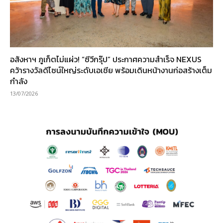
อสังหาฯ ภูเก็ตไม่แผ่ว! “ซีวีกรุ๊ป” ประกาศความสำเร็จ NEXUS
คว้ารางวัลดีไซน์ใหญ่ระดับเอเชีย พร้อมเดินหน้างานก่อสร้างเต็ม
กำลัง
13/07/2026