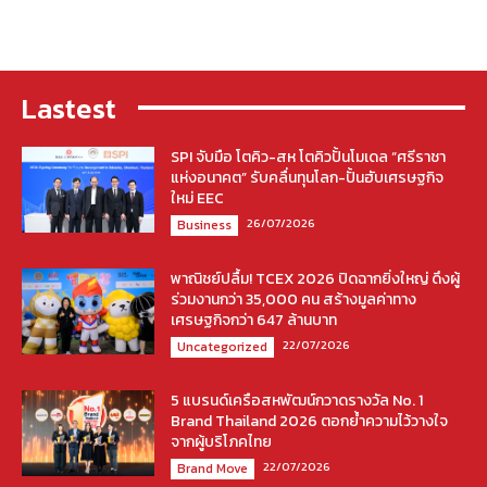
Lastest
SPI จับมือ โตคิว-สห โตคิวปั้นโมเดล “ศรีราชา
แห่งอนาคต” รับคลื่นทุนโลก-ปั้นฮับเศรษฐกิจ
ใหม่ EEC
26/07/2026
Business
พาณิชย์ปลื้ม! TCEX 2026 ปิดฉากยิ่งใหญ่ ดึงผู้
ร่วมงานกว่า 35,000 คน สร้างมูลค่าทาง
เศรษฐกิจกว่า 647 ล้านบาท
22/07/2026
Uncategorized
5 แบรนด์เครือสหพัฒน์กวาดรางวัล No. 1
Brand Thailand 2026 ตอกย้ำความไว้วางใจ
จากผู้บริโภคไทย
22/07/2026
Brand Move