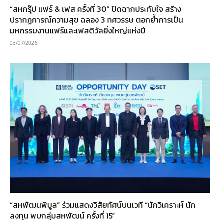
“สหกรุ๊ป แฟร์ & เฟส ครั้งที่ 30” ปิดฉากประทับใจ สร้าง
ปรากฏการณ์ความสุข ฉลอง 3 ทศวรรษ ตอกย้ำการเป็น
มหกรรมงานแฟร์และเฟสติวัลยิ่งใหญ่แห่งปี
03/07/2026
“สหพัฒนพิบูล” ร่วมแสดงวิสัยทัศน์บนเวที “นักวิเคราะห์ นัก
ลงทุน พบกลุ่มสหพัฒน์ ครั้งที่ 15”