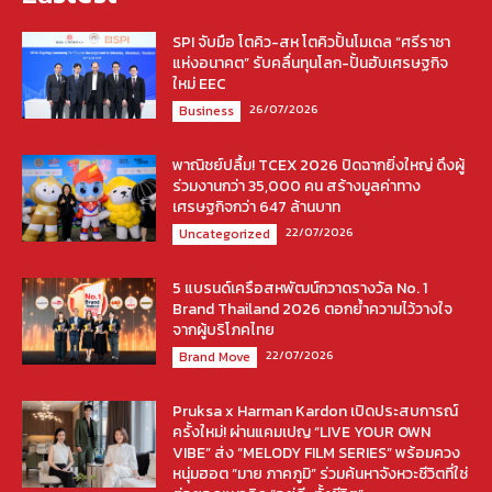
SPI จับมือ โตคิว-สห โตคิวปั้นโมเดล “ศรีราชา
แห่งอนาคต” รับคลื่นทุนโลก-ปั้นฮับเศรษฐกิจ
ใหม่ EEC
26/07/2026
Business
พาณิชย์ปลื้ม! TCEX 2026 ปิดฉากยิ่งใหญ่ ดึงผู้
ร่วมงานกว่า 35,000 คน สร้างมูลค่าทาง
เศรษฐกิจกว่า 647 ล้านบาท
22/07/2026
Uncategorized
5 แบรนด์เครือสหพัฒน์กวาดรางวัล No. 1
Brand Thailand 2026 ตอกย้ำความไว้วางใจ
จากผู้บริโภคไทย
22/07/2026
Brand Move
Pruksa x Harman Kardon เปิดประสบการณ์
ครั้งใหม่! ผ่านแคมเปญ “LIVE YOUR OWN
VIBE” ส่ง “MELODY FILM SERIES” พร้อมควง
หนุ่มฮอต “มาย ภาคภูมิ” ร่วมค้นหาจังหวะชีวิตที่ใช่