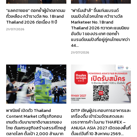
“แลคตาซอย” ตอกย้ำผู้นำตลาดนม
“ฟาร์มเฮ้าส์” ขึ้นแท่นแบรนด์
ถั่วเหลือง คว้ารางวัล No. 1 Brand
ขนมปังในใจคนไทย คว้ารางวัล
Thailand 2026 ต่อเนื่อง 11 ปี
Marketeer No. 1 Brand
Thailand 2026 กวาดคะแนนนิยม
21/07/2026
อันดับ 1 ของประเทศ ตอกย้ำ
แบรนด์ขนมปังที่อยู่คู่คนไทยมากว่า
44...
21/07/2026
พาณิชย์ เปิดตัว Thailand
DITP เชิญผู้ประกอบการอาหารและ
Content Market เวทีธุรกิจคอน
เครื่องดื่ม เข้าร่วมจัดแสดงและ
เทนต์ระดับนานาชาติงานแรกของ
เจรจาการค้า ในงาน THAIFEX –
ไทย ดันเศรษฐกิจสร้างสรรค์ไทยสู่
ANUGA ASIA 2027 เปิดจองพื้นที่
ตลาดโลก ตั้งเป้า 2,000 ล้านบาท
ตั้งแต่วันที่ 10 สิงหาคม 2569...