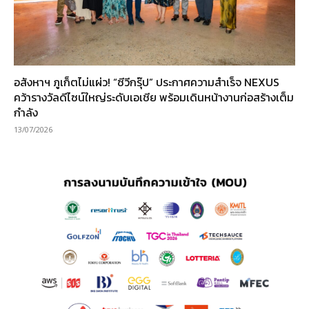
อสังหาฯ ภูเก็ตไม่แผ่ว! “ซีวีกรุ๊ป” ประกาศความสำเร็จ NEXUS
คว้ารางวัลดีไซน์ใหญ่ระดับเอเชีย พร้อมเดินหน้างานก่อสร้างเต็ม
กำลัง
13/07/2026