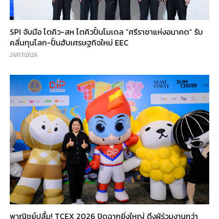
SPI จับมือ โตคิว-สห โตคิวปั้นโมเดล “ศรีราชาแห่งอนาคต” รับ
คลื่นทุนโลก-ปั้นฮับเศรษฐกิจใหม่ EEC
26/07/2026
พาณิชย์ปลื้ม! TCEX 2026 ปิดฉากยิ่งใหญ่ ดึงผู้ร่วมงานกว่า