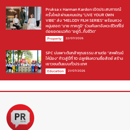
Pruksa x Harman Kardon เปิดประสบการณ์
ครั้งใหม่! ผ่านแคมเปญ “LIVE YOUR OWN
VIBE” ส่ง “MELODY FILM SERIES” พร้อมควง
หนุ่มฮอต “มาย ภาคภูมิ” ร่วมค้นหาจังหวะชีวิตที่ใช่
ต่อยอดแนวคิด “อยู่ดี…ทั้งชีวิต”
22/07/2026
Property
SPC บ่มเพาะต้นกล้าคุณธรรม สานต่อ “สหพัฒน์
ให้น้อง” ก้าวสู่ปีที่ 10 ปลูกฝังความซื่อสัตย์ สร้าง
เยาวชนต้นแบบทั่วประเทศ
21/07/2026
Education