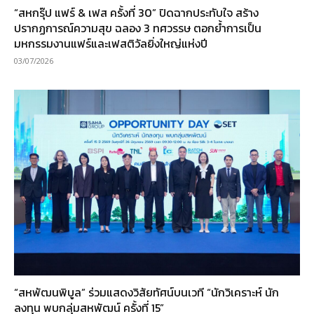
“สหกรุ๊ป แฟร์ & เฟส ครั้งที่ 30” ปิดฉากประทับใจ สร้าง
ปรากฏการณ์ความสุข ฉลอง 3 ทศวรรษ ตอกย้ำการเป็น
มหกรรมงานแฟร์และเฟสติวัลยิ่งใหญ่แห่งปี
03/07/2026
“สหพัฒนพิบูล” ร่วมแสดงวิสัยทัศน์บนเวที “นักวิเคราะห์ นัก
ลงทุน พบกลุ่มสหพัฒน์ ครั้งที่ 15”