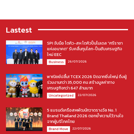
Lastest
SPI จับมือ โตคิว-สห โตคิวปั้นโมเดล “ศรีราชา
แห่งอนาคต” รับคลื่นทุนโลก-ปั้นฮับเศรษฐกิจ
ใหม่ EEC
26/07/2026
Business
พาณิชย์ปลื้ม! TCEX 2026 ปิดฉากยิ่งใหญ่ ดึงผู้
ร่วมงานกว่า 35,000 คน สร้างมูลค่าทาง
เศรษฐกิจกว่า 647 ล้านบาท
22/07/2026
Uncategorized
5 แบรนด์เครือสหพัฒน์กวาดรางวัล No. 1
Brand Thailand 2026 ตอกย้ำความไว้วางใจ
จากผู้บริโภคไทย
22/07/2026
Brand Move