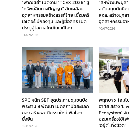
“พาณิชย์” เปิดงาน “TCEX 2026” ชู
“สหพัฒนพิบูล”
“ทรัพย์สินทางปัญญา” ขับเคลื่อน
สนับสนุนนักศึ
อุตสาหกรรมสร้างสรรค์ไทย เชื่อมครี
สจล. สร้างบุคล
เอเตอร์ นักลงทุน และผู้ซื้อสิทธิ เปิด
อุตสาหกรรมอา
ประตูสู่โอกาสใหม่ในเวทีโลก
10/07/2026
11/07/2026
SPC ผนึก SET จุดประกายชุมชนบึง
พฤกษา x โฮมโป
พระราม 9 พัฒนา เปิดสถานีขยะแลก
อาศัย สร้าง ‘Li
ของ สร้างพฤติกรรมใหม่เพื่อโลก
Ecosystem’ จัด
ยั่งยืน
ซ่อมเครื่องใช้ไฟ
‘อยู่ดี…ทั้งชีวิต’
08/07/2026