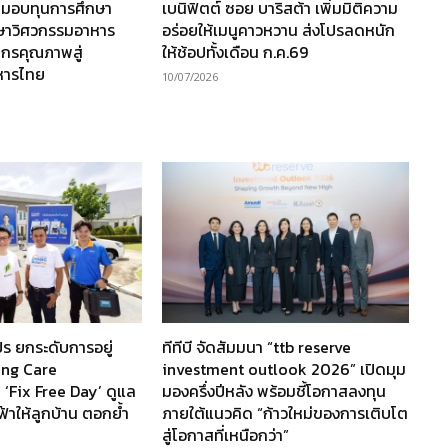
 มอบทุนการศึกษา
เบนิฟิตต์ ซอย บาริสต้า เพิ่มมิติความ
กษาวิศวกรรมอาหาร
อร่อยให้เมนูคาวหวาน ส่งโปรลดหนัก
ากรคุณภาพสู่
ให้ช้อปทั้งเดือน ก.ค.69
หารไทย
10/07/2026
ร ยกระดับการอยู่
ทีทีบี จัดสัมมนา “ttb reserve
ving Care
investment outlook 2026” เปิดมุม
 ‘Fix Free Day’ ดูแล
มองครึ่งปีหลัง พร้อมชี้โอกาสลงทุน
ฟ้าให้ลูกบ้าน ตอกย้ำ
ภายใต้แนวคิด “ก้าวใหม่ของการเติบโต
สู่โอกาสที่เหนือกว่า”