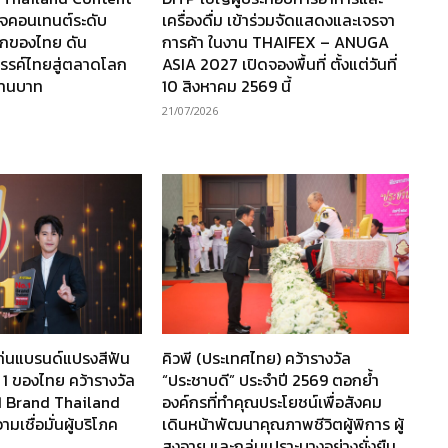
กิจคอนเทนต์ระดับ
เครื่องดื่ม เข้าร่วมจัดแสดงและเจรจา
กของไทย ดัน
การค้า ในงาน THAIFEX – ANUGA
รรค์ไทยสู่ตลาดโลก
ASIA 2027 เปิดจองพื้นที่ ตั้งแต่วันที่
ล้านบาท
10 สิงหาคม 2569 นี้
21/07/2026
ท่นแบรนด์แปรงสีฟัน
คิวพี (ประเทศไทย) คว้ารางวัล
 1 ของไทย คว้ารางวัล
“ประชาบดี” ประจำปี 2569 ตอกย้ำ
1 Brand Thailand
องค์กรที่ทำคุณประโยชน์เพื่อสังคม
เชื่อมั่นผู้บริโภค
เดินหน้าพัฒนาคุณภาพชีวิตผู้พิการ ผู้
สูงอายุ และกลุ่มเปราะบางอย่างยั่งยืน