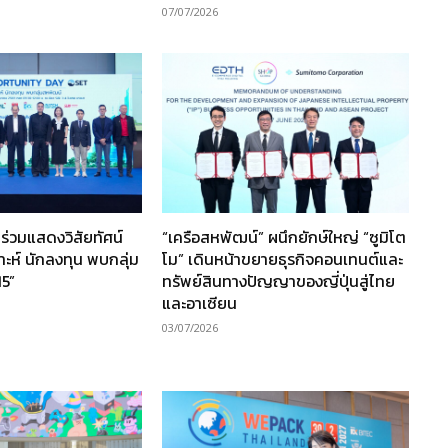
07/07/2026
ร่วมแสดงวิสัยทัศน์
“เครือสหพัฒน์” ผนึกยักษ์ใหญ่ “ซูมิโต
ราะห์ นักลงทุน พบกลุ่ม
โม” เดินหน้าขยายธุรกิจคอนเทนต์และ
15”
ทรัพย์สินทางปัญญาของญี่ปุ่นสู่ไทย
และอาเซียน
03/07/2026