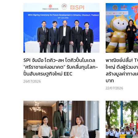
SPI จับมือ โตคิว-สห โตคิวปั้นโมเดล
พาณิชย์ปลื้ม! 
“ศรีราชาแห่งอนาคต” รับคลื่นทุนโลก-
ใหญ่ ดึงผู้ร่วม
ปั้นฮับเศรษฐกิจใหม่ EEC
สร้างมูลค่าทาง
บาท
26/07/2026
22/07/2026