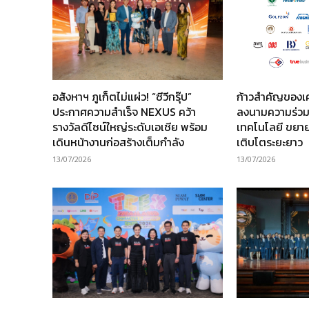
อสังหาฯ ภูเก็ตไม่แผ่ว! “ซีวีกรุ๊ป”
ก้าวสำคัญของเ
ประกาศความสำเร็จ NEXUS คว้า
ลงนามความร่วม
รางวัลดีไซน์ใหญ่ระดับเอเชีย พร้อม
เทคโนโลยี ขยาย
เดินหน้างานก่อสร้างเต็มกำลัง
เติบโตระยะยาว
13/07/2026
13/07/2026