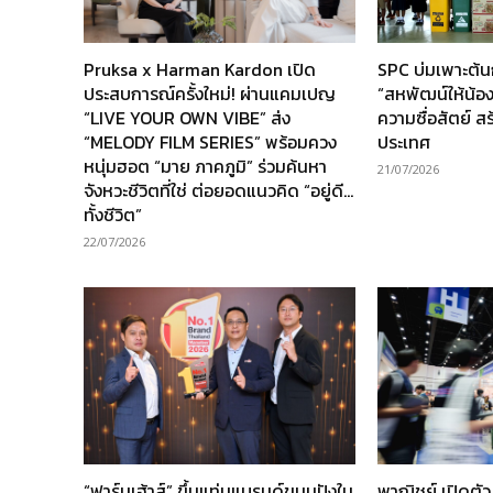
Pruksa x Harman Kardon เปิด
SPC บ่มเพาะต้
ประสบการณ์ครั้งใหม่! ผ่านแคมเปญ
“สหพัฒน์ให้น้อง” 
“LIVE YOUR OWN VIBE” ส่ง
ความซื่อสัตย์ ส
“MELODY FILM SERIES” พร้อมควง
ประเทศ
หนุ่มฮอต “มาย ภาคภูมิ” ร่วมค้นหา
21/07/2026
จังหวะชีวิตที่ใช่ ต่อยอดแนวคิด “อยู่ดี…
ทั้งชีวิต”
22/07/2026
“ฟาร์มเฮ้าส์” ขึ้นแท่นแบรนด์ขนมปังใน
พาณิชย์ เปิดตั