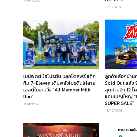
17/07/2026
17/07/2026
เบนิฟิตต์ ไฮโปรตีน แลคโตสฟรี แท็ก
ลูกค้าเลือกบ้
ทีม 7-Eleven เติมพลังโปรตีนให้สาย
Sold Out แล้ว 9
เฮลตี้ในงานวิ่ง “All Member Milk
สุดท้ายอีก 12 
Run”
แคมเปญใหญ่ 
SUPER SALE”
15/07/2026
15/07/2026