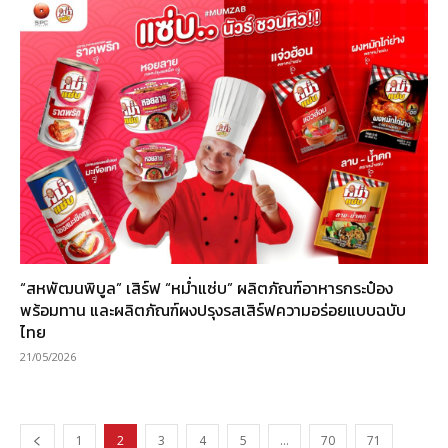
“สหพัฒนพิบูล” เสิร์ฟ “หม่ำแซ่บ” ผลิตภัณฑ์อาหารกระป๋อง
พร้อมทาน และผลิตภัณฑ์ผงปรุงรสเสิร์ฟความอร่อยแบบฉบับ
ไทย
21/05/2026
1
2
3
4
5
…
70
71