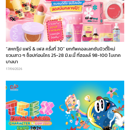
“สหกรุ๊ป แฟร์ & เฟส ครั้งที่ 30” ยกทัพคอลเลกชันบิวตี้ใหม่
ชวนสาว ๆ ช็อปก่อนใคร 25-28 มิ.ย.นี้ ที่ฮอลล์ 98-100 ไบเทค
บางนา
17/06/2026