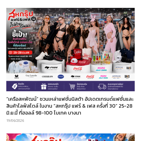
“เครือสหพัฒน์” ชวนเหล่าแฟชั่นนิสต้า อัปเดตเทรนด์แฟชั่นและ
สินค้าไลฟ์สไตล์ ในงาน “สหกรุ๊ป แฟร์ & เฟส ครั้งที่ 30” 25-28
มิ.ย.นี้ ที่ฮอลล์ 98-100 ไบเทค บางนา
19/06/2026