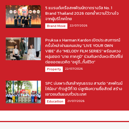
5 แบรนด์เครือสหพัฒน์กวาดรางวัล No. 1
Brand Thailand 2026 ตอกย้ำความไว้วางใจ
จากผู้บริโภคไทย
22/07/2026
Brand Move
Pruksa x Harman Kardon เปิดประสบการณ์
ครั้งใหม่! ผ่านแคมเปญ “LIVE YOUR OWN
VIBE” ส่ง “MELODY FILM SERIES” พร้อมควง
หนุ่มฮอต “มาย ภาคภูมิ” ร่วมค้นหาจังหวะชีวิตที่ใช่
ต่อยอดแนวคิด “อยู่ดี…ทั้งชีวิต”
22/07/2026
Property
SPC บ่มเพาะต้นกล้าคุณธรรม สานต่อ “สหพัฒน์
ให้น้อง” ก้าวสู่ปีที่ 10 ปลูกฝังความซื่อสัตย์ สร้าง
เยาวชนต้นแบบทั่วประเทศ
21/07/2026
Education