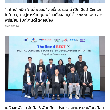
“เคโทร” ผนึก “กอล์ฟซอน” ลุยบิ๊กโปรเจกต์ เปิด Golf Center
ในไทย ปูทางสู่การร่วมทุน พร้อมตั้งคอมมูนิตี้ Indoor Golf สุด
พรีเมียม รับดีมานด์โตต่อเนื่อง
29/06/2026
เครือสหพัฒน์ จับมือ 6 พันธมิตร ประกาศเจตนารมณ์ขับเคลื่อน