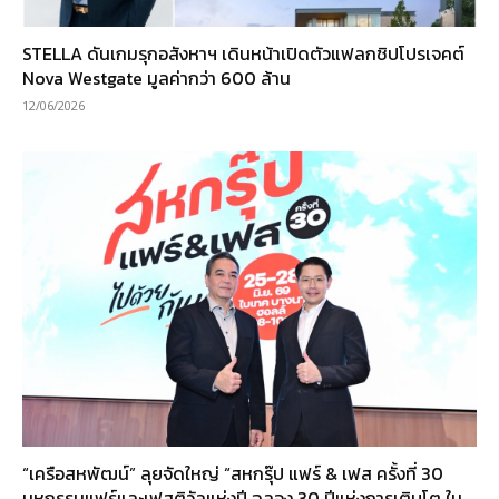
STELLA ดันเกมรุกอสังหาฯ เดินหน้าเปิดตัวแฟลกชิปโปรเจคต์
Nova Westgate มูลค่ากว่า 600 ล้าน
12/06/2026
“เครือสหพัฒน์” ลุยจัดใหญ่ “สหกรุ๊ป แฟร์ & เฟส ครั้งที่ 30
มหกรรมแฟร์และเฟสติวัลแห่งปี ฉลอง 30 ปีแห่งการเติบโต ใน