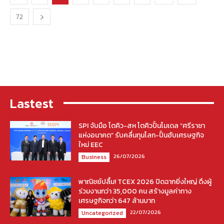
72
Lastest
SPI จับมือ โตคิว-สห โตคิวปั้นโมเดล “ศรีราชา
แห่งอนาคต” รับคลื่นทุนโลก-ปั้นฮับเศรษฐกิจ
ใหม่ EEC
26/07/2026
Business
พาณิชย์ปลื้ม! TCEX 2026 ปิดฉากยิ่งใหญ่ ดึงผู้
ร่วมงานกว่า 35,000 คน สร้างมูลค่าทาง
เศรษฐกิจกว่า 647 ล้านบาท
22/07/2026
Uncategorized