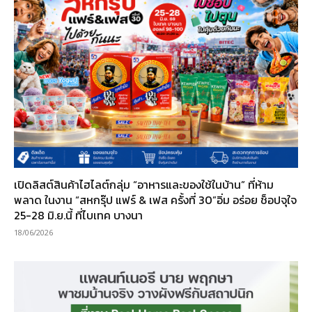
เปิดลิสต์สินค้าไฮไลต์กลุ่ม “อาหารและของใช้ในบ้าน” ที่ห้าม
พลาด ในงาน “สหกรุ๊ป แฟร์ & เฟส ครั้งที่ 30”อิ่ม อร่อย ช็อปจุใจ
25-28 มิ.ย.นี้ ที่ไบเทค บางนา
18/06/2026