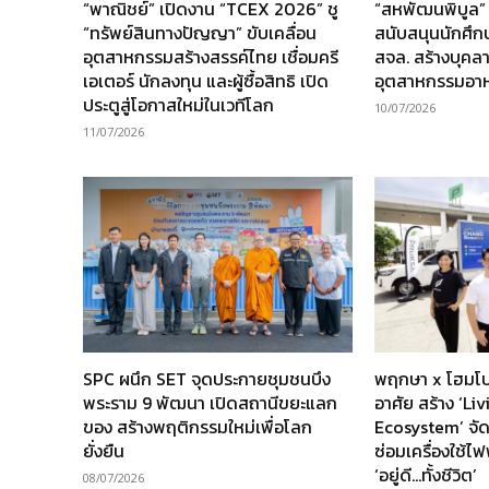
“พาณิชย์” เปิดงาน “TCEX 2026” ชู
“สหพัฒนพิบูล”
“ทรัพย์สินทางปัญญา” ขับเคลื่อน
สนับสนุนนักศึ
อุตสาหกรรมสร้างสรรค์ไทย เชื่อมครี
สจล. สร้างบุคล
เอเตอร์ นักลงทุน และผู้ซื้อสิทธิ เปิด
อุตสาหกรรมอา
ประตูสู่โอกาสใหม่ในเวทีโลก
10/07/2026
11/07/2026
SPC ผนึก SET จุดประกายชุมชนบึง
พฤกษา x โฮมโป
พระราม 9 พัฒนา เปิดสถานีขยะแลก
อาศัย สร้าง ‘Li
ของ สร้างพฤติกรรมใหม่เพื่อโลก
Ecosystem’ จัด
ยั่งยืน
ซ่อมเครื่องใช้ไฟ
‘อยู่ดี…ทั้งชีวิต’
08/07/2026