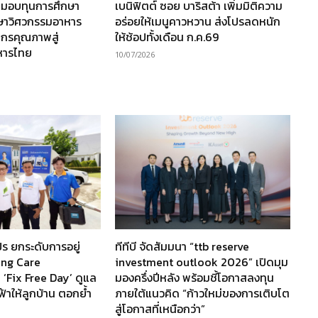
 มอบทุนการศึกษา
เบนิฟิตต์ ซอย บาริสต้า เพิ่มมิติความ
กษาวิศวกรรมอาหาร
อร่อยให้เมนูคาวหวาน ส่งโปรลดหนัก
ากรคุณภาพสู่
ให้ช้อปทั้งเดือน ก.ค.69
หารไทย
10/07/2026
ร ยกระดับการอยู่
ทีทีบี จัดสัมมนา “ttb reserve
ving Care
investment outlook 2026” เปิดมุม
 ‘Fix Free Day’ ดูแล
มองครึ่งปีหลัง พร้อมชี้โอกาสลงทุน
ฟ้าให้ลูกบ้าน ตอกย้ำ
ภายใต้แนวคิด “ก้าวใหม่ของการเติบโต
สู่โอกาสที่เหนือกว่า”