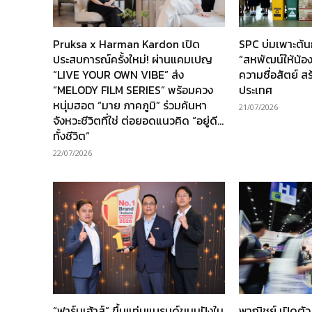
Pruksa x Harman Kardon เปิด
SPC บ่มเพาะต้
ประสบการณ์ครั้งใหม่! ผ่านแคมเปญ
“สหพัฒน์ให้น้อง” 
“LIVE YOUR OWN VIBE” ส่ง
ความซื่อสัตย์ ส
“MELODY FILM SERIES” พร้อมควง
ประเทศ
หนุ่มฮอต “มาย ภาคภูมิ” ร่วมค้นหา
21/07/2026
จังหวะชีวิตที่ใช่ ต่อยอดแนวคิด “อยู่ดี…
ทั้งชีวิต”
22/07/2026
“ฟาร์มเฮ้าส์” ขึ้นแท่นแบรนด์ขนมปังใน
พาณิชย์ เปิดตั