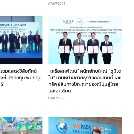
07/07/2026
ร่วมแสดงวิสัยทัศน์
“เครือสหพัฒน์” ผนึกยักษ์ใหญ่ “ซูมิโต
ราะห์ นักลงทุน พบกลุ่ม
โม” เดินหน้าขยายธุรกิจคอนเทนต์และ
15”
ทรัพย์สินทางปัญญาของญี่ปุ่นสู่ไทย
และอาเซียน
03/07/2026