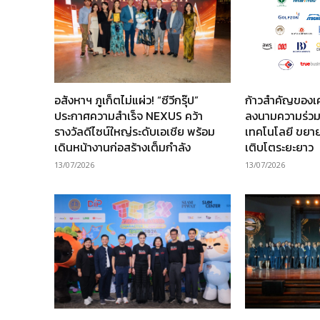
อสังหาฯ ภูเก็ตไม่แผ่ว! “ซีวีกรุ๊ป”
ก้าวสำคัญของเ
ประกาศความสำเร็จ NEXUS คว้า
ลงนามความร่วม
รางวัลดีไซน์ใหญ่ระดับเอเชีย พร้อม
เทคโนโลยี ขยาย
เดินหน้างานก่อสร้างเต็มกำลัง
เติบโตระยะยาว
13/07/2026
13/07/2026