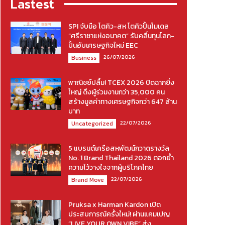
Lastest
SPI จับมือ โตคิว-สห โตคิวปั้นโมเดล
“ศรีราชาแห่งอนาคต” รับคลื่นทุนโลก-
ปั้นฮับเศรษฐกิจใหม่ EEC
26/07/2026
Business
พาณิชย์ปลื้ม! TCEX 2026 ปิดฉากยิ่ง
ใหญ่ ดึงผู้ร่วมงานกว่า 35,000 คน
สร้างมูลค่าทางเศรษฐกิจกว่า 647 ล้าน
บาท
22/07/2026
Uncategorized
5 แบรนด์เครือสหพัฒน์กวาดรางวัล
No. 1 Brand Thailand 2026 ตอกย้ำ
ความไว้วางใจจากผู้บริโภคไทย
22/07/2026
Brand Move
Pruksa x Harman Kardon เปิด
ประสบการณ์ครั้งใหม่! ผ่านแคมเปญ
“LIVE YOUR OWN VIBE” ส่ง