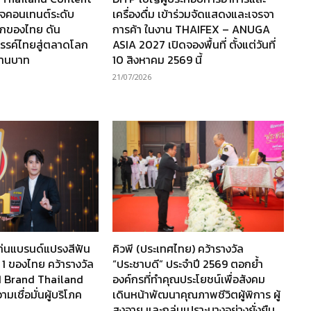
กิจคอนเทนต์ระดับ
เครื่องดื่ม เข้าร่วมจัดแสดงและเจรจา
กของไทย ดัน
การค้า ในงาน THAIFEX – ANUGA
รรค์ไทยสู่ตลาดโลก
ASIA 2027 เปิดจองพื้นที่ ตั้งแต่วันที่
ล้านบาท
10 สิงหาคม 2569 นี้
21/07/2026
ท่นแบรนด์แปรงสีฟัน
คิวพี (ประเทศไทย) คว้ารางวัล
 1 ของไทย คว้ารางวัล
“ประชาบดี” ประจำปี 2569 ตอกย้ำ
1 Brand Thailand
องค์กรที่ทำคุณประโยชน์เพื่อสังคม
เชื่อมั่นผู้บริโภค
เดินหน้าพัฒนาคุณภาพชีวิตผู้พิการ ผู้
สูงอายุ และกลุ่มเปราะบางอย่างยั่งยืน