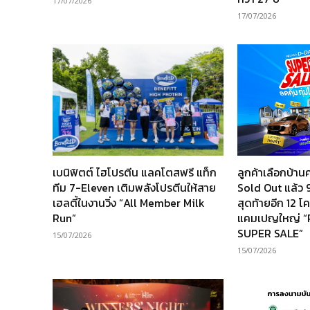
17/07/2026
17/07/2026
เบนิฟิตต์ ไฮโปรตีน แลคโตสฟรี แท็ก
ลูกค้าเลือกบ้
ทีม 7-Eleven เติมพลังโปรตีนให้สาย
Sold Out แล้ว 9
เฮลตี้ในงานวิ่ง “All Member Milk
สุดท้ายอีก 12 
Run”
แคมเปญใหญ่ 
SUPER SALE”
15/07/2026
15/07/2026