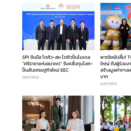
SPI จับมือ โตคิว-สห โตคิวปั้นโมเดล
พาณิชย์ปลื้ม! 
“ศรีราชาแห่งอนาคต” รับคลื่นทุนโลก-
ใหญ่ ดึงผู้ร่วม
ปั้นฮับเศรษฐกิจใหม่ EEC
สร้างมูลค่าทาง
บาท
26/07/2026
22/07/2026