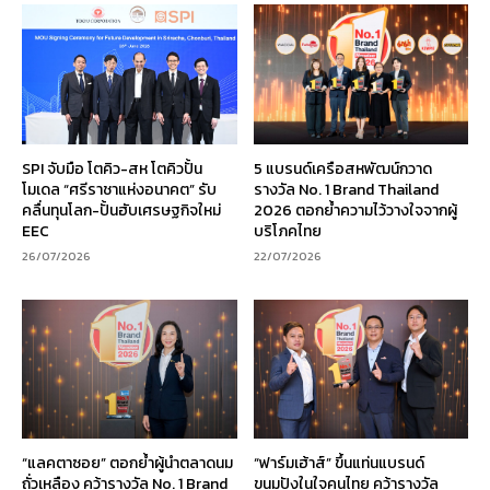
SPI จับมือ โตคิว-สห โตคิวปั้น
5 แบรนด์เครือสหพัฒน์กวาด
โมเดล “ศรีราชาแห่งอนาคต” รับ
รางวัล No. 1 Brand Thailand
คลื่นทุนโลก-ปั้นฮับเศรษฐกิจใหม่
2026 ตอกย้ำความไว้วางใจจากผู้
EEC
บริโภคไทย
26/07/2026
22/07/2026
“แลคตาซอย” ตอกย้ำผู้นำตลาดนม
“ฟาร์มเฮ้าส์” ขึ้นแท่นแบรนด์
ถั่วเหลือง คว้ารางวัล No. 1 Brand
ขนมปังในใจคนไทย คว้ารางวัล