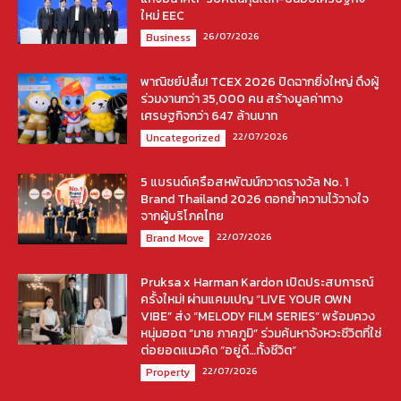
ใหม่ EEC
26/07/2026
Business
พาณิชย์ปลื้ม! TCEX 2026 ปิดฉากยิ่งใหญ่ ดึงผู้
ร่วมงานกว่า 35,000 คน สร้างมูลค่าทาง
เศรษฐกิจกว่า 647 ล้านบาท
22/07/2026
Uncategorized
5 แบรนด์เครือสหพัฒน์กวาดรางวัล No. 1
Brand Thailand 2026 ตอกย้ำความไว้วางใจ
จากผู้บริโภคไทย
22/07/2026
Brand Move
Pruksa x Harman Kardon เปิดประสบการณ์
ครั้งใหม่! ผ่านแคมเปญ “LIVE YOUR OWN
VIBE” ส่ง “MELODY FILM SERIES” พร้อมควง
หนุ่มฮอต “มาย ภาคภูมิ” ร่วมค้นหาจังหวะชีวิตที่ใช่
ต่อยอดแนวคิด “อยู่ดี…ทั้งชีวิต”
22/07/2026
Property