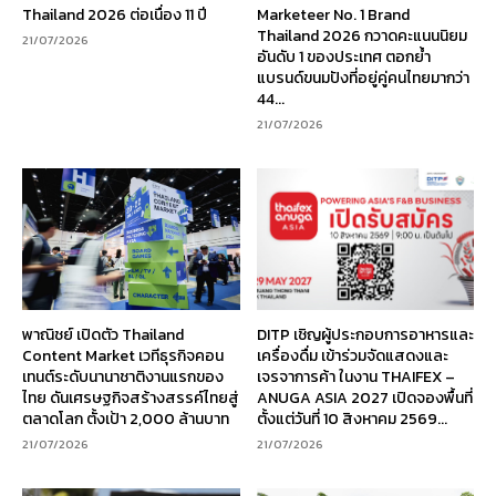
Thailand 2026 ต่อเนื่อง 11 ปี
Marketeer No. 1 Brand
Thailand 2026 กวาดคะแนนนิยม
21/07/2026
อันดับ 1 ของประเทศ ตอกย้ำ
แบรนด์ขนมปังที่อยู่คู่คนไทยมากว่า
44...
21/07/2026
พาณิชย์ เปิดตัว Thailand
DITP เชิญผู้ประกอบการอาหารและ
Content Market เวทีธุรกิจคอน
เครื่องดื่ม เข้าร่วมจัดแสดงและ
เทนต์ระดับนานาชาติงานแรกของ
เจรจาการค้า ในงาน THAIFEX –
ไทย ดันเศรษฐกิจสร้างสรรค์ไทยสู่
ANUGA ASIA 2027 เปิดจองพื้นที่
ตลาดโลก ตั้งเป้า 2,000 ล้านบาท
ตั้งแต่วันที่ 10 สิงหาคม 2569...
21/07/2026
21/07/2026