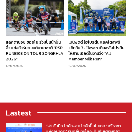
แลคตาซอย ซอยโย่ ร่วมปั้นนักปั่น
เบนิฟิตต์ ไฮโปรตีน แลคโตสฟรี
จิ๋ว แข่งทัวร์นาเมนต์นานาชาติ “RSR
แท็กทีม 7-Eleven เติมพลังโปรตีน
RUNBIKE ON TOUR SONGKHLA
ให้สายเฮลตี้ในงานวิ่ง “All
2026”
Member Milk Run”
17/07/2026
15/07/2026
Lastest
SPI จับมือ โตคิว-สห โตคิวปั้นโมเดล “ศรีราชา
แห่งอนาคต” รับคลื่นทุนโลก-ปั้นฮับเศรษฐกิจ