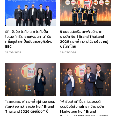
SPI จับมือ โตคิว-สห โตคิวปั้น
5 แบรนด์เครือสหพัฒน์กวาด
โมเดล “ศรีราชาแห่งอนาคต” รับ
รางวัล No. 1 Brand Thailand
คลื่นทุนโลก-ปั้นฮับเศรษฐกิจใหม่
2026 ตอกย้ำความไว้วางใจจากผู้
EEC
บริโภคไทย
26/07/2026
22/07/2026
“แลคตาซอย” ตอกย้ำผู้นำตลาดนม
“ฟาร์มเฮ้าส์” ขึ้นแท่นแบรนด์
ถั่วเหลือง คว้ารางวัล No. 1 Brand
ขนมปังในใจคนไทย คว้ารางวัล
Thailand 2026 ต่อเนื่อง 11 ปี
Marketeer No. 1 Brand