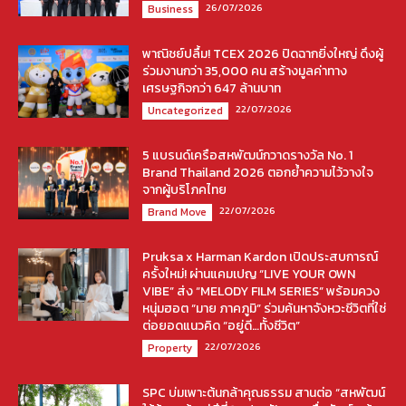
26/07/2026
Business
พาณิชย์ปลื้ม! TCEX 2026 ปิดฉากยิ่งใหญ่ ดึงผู้
ร่วมงานกว่า 35,000 คน สร้างมูลค่าทาง
เศรษฐกิจกว่า 647 ล้านบาท
22/07/2026
Uncategorized
5 แบรนด์เครือสหพัฒน์กวาดรางวัล No. 1
Brand Thailand 2026 ตอกย้ำความไว้วางใจ
จากผู้บริโภคไทย
22/07/2026
Brand Move
Pruksa x Harman Kardon เปิดประสบการณ์
ครั้งใหม่! ผ่านแคมเปญ “LIVE YOUR OWN
VIBE” ส่ง “MELODY FILM SERIES” พร้อมควง
หนุ่มฮอต “มาย ภาคภูมิ” ร่วมค้นหาจังหวะชีวิตที่ใช่
ต่อยอดแนวคิด “อยู่ดี…ทั้งชีวิต”
22/07/2026
Property
SPC บ่มเพาะต้นกล้าคุณธรรม สานต่อ “สหพัฒน์