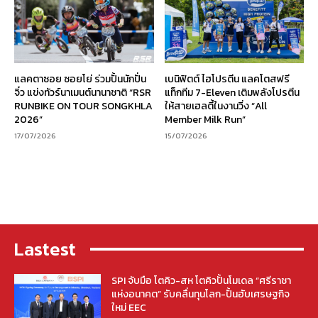
แลคตาซอย ซอยโย่ ร่วมปั้นนักปั่น
เบนิฟิตต์ ไฮโปรตีน แลคโตสฟรี
จิ๋ว แข่งทัวร์นาเมนต์นานาชาติ “RSR
แท็กทีม 7-Eleven เติมพลังโปรตีน
RUNBIKE ON TOUR SONGKHLA
ให้สายเฮลตี้ในงานวิ่ง “All
2026”
Member Milk Run”
17/07/2026
15/07/2026
Lastest
SPI จับมือ โตคิว-สห โตคิวปั้นโมเดล “ศรีราชา
แห่งอนาคต” รับคลื่นทุนโลก-ปั้นฮับเศรษฐกิจ
ใหม่ EEC