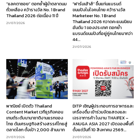
“แลคตาซอย” ตอกย้ำผู้นำตลาดนม
“ฟาร์มเฮ้าส์” ขึ้นแท่นแบรนด์
ถั่วเหลือง คว้ารางวัล No. 1 Brand
ขนมปังในใจคนไทย คว้ารางวัล
Thailand 2026 ต่อเนื่อง 11 ปี
Marketeer No. 1 Brand
Thailand 2026 กวาดคะแนนนิยม
21/07/2026
อันดับ 1 ของประเทศ ตอกย้ำ
แบรนด์ขนมปังที่อยู่คู่คนไทยมากว่า
44...
21/07/2026
พาณิชย์ เปิดตัว Thailand
DITP เชิญผู้ประกอบการอาหารและ
Content Market เวทีธุรกิจคอน
เครื่องดื่ม เข้าร่วมจัดแสดงและ
เทนต์ระดับนานาชาติงานแรกของ
เจรจาการค้า ในงาน THAIFEX –
ไทย ดันเศรษฐกิจสร้างสรรค์ไทยสู่
ANUGA ASIA 2027 เปิดจองพื้นที่
ตลาดโลก ตั้งเป้า 2,000 ล้านบาท
ตั้งแต่วันที่ 10 สิงหาคม 2569...
21/07/2026
21/07/2026