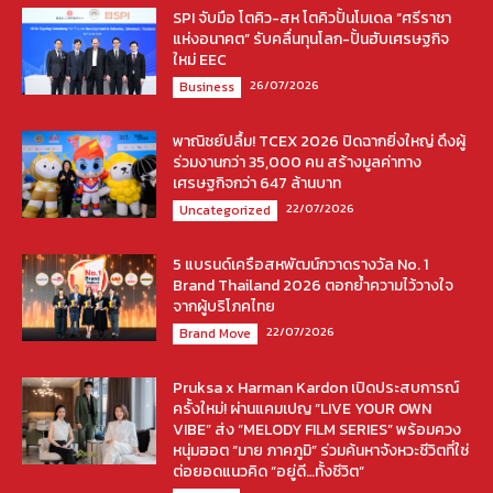
SPI จับมือ โตคิว-สห โตคิวปั้นโมเดล “ศรีราชา
แห่งอนาคต” รับคลื่นทุนโลก-ปั้นฮับเศรษฐกิจ
ใหม่ EEC
26/07/2026
Business
พาณิชย์ปลื้ม! TCEX 2026 ปิดฉากยิ่งใหญ่ ดึงผู้
ร่วมงานกว่า 35,000 คน สร้างมูลค่าทาง
เศรษฐกิจกว่า 647 ล้านบาท
22/07/2026
Uncategorized
5 แบรนด์เครือสหพัฒน์กวาดรางวัล No. 1
Brand Thailand 2026 ตอกย้ำความไว้วางใจ
จากผู้บริโภคไทย
22/07/2026
Brand Move
Pruksa x Harman Kardon เปิดประสบการณ์
ครั้งใหม่! ผ่านแคมเปญ “LIVE YOUR OWN
VIBE” ส่ง “MELODY FILM SERIES” พร้อมควง
หนุ่มฮอต “มาย ภาคภูมิ” ร่วมค้นหาจังหวะชีวิตที่ใช่
ต่อยอดแนวคิด “อยู่ดี…ทั้งชีวิต”